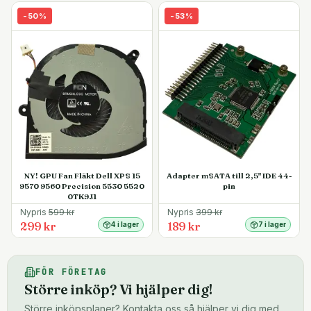
-
50
%
-
53
%
NY! GPU Fan Fläkt Dell XPS 15
Adapter mSATA till 2,5" IDE 44-
9570 9560 Precision 5530 5520
pin
0TK9J1
Nypris
599
kr
Nypris
399
kr
299 kr
189 kr
4 i lager
7 i lager
FÖR FÖRETAG
Större inköp? Vi hjälper dig!
Större inköpsplaner? Kontakta oss så hjälper vi dig med