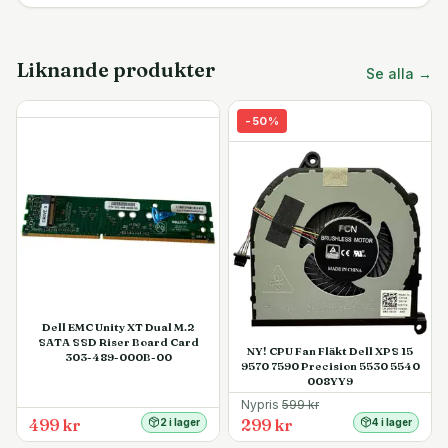
Liknande produkter
Se alla →
-
50
%
Dell EMC Unity XT Dual M.2
SATA SSD Riser Board Card
NY! CPU Fan Fläkt Dell XPS 15
303-489-000B-00
9570 7590 Precision 5530 5540
008YY9
Nypris
599
kr
499 kr
299 kr
2 i lager
4 i lager