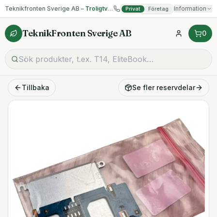
Teknikfronten Sverige AB –
Troligtvis billigast på begagnad IT!
Information
Privat
Företag
TeknikFronten Sverige AB
0
Tillbaka
Se fler
reservdelar