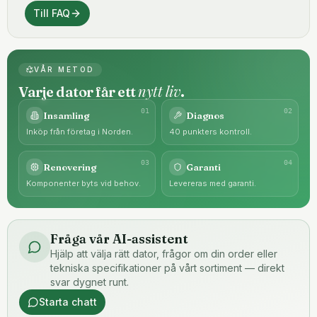
Till FAQ
VÅR METOD
nytt liv
Varje dator får ett
.
0
1
0
2
Insamling
Diagnos
Inköp från företag i Norden.
40 punkters kontroll.
0
3
0
4
Renovering
Garanti
Komponenter byts vid behov.
Levereras med garanti.
Fråga vår AI-assistent
Hjälp att välja rätt dator, frågor om din order eller
tekniska specifikationer på vårt sortiment — direkt
svar dygnet runt.
Starta chatt