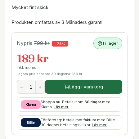
Mycket fint skick.
Produkten omfattas av 3 Månaders garanti.
Nypris
799
kr
1 i lager
-
76
%
189 kr
inkl. moms
Lägsta pris senaste 30 dagarna:
189
kr
−
+
Lägg i varukorg
Shoppa nu. Betala inom
60 dagar
med
Klarna
Klarna.
Läs mer
För företag: betala mot
faktura
med Billie.
Billie
30 dagars betalningsvillkor.
Läs mer