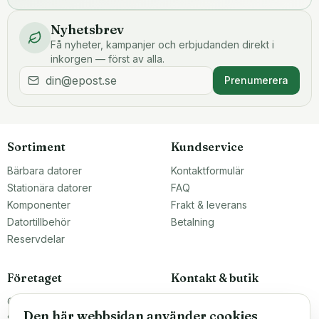
Nyhetsbrev
Få nyheter, kampanjer och erbjudanden direkt i
inkorgen — först av alla.
Prenumerera
Sortiment
Kundservice
Bärbara datorer
Kontaktformulär
Stationära datorer
FAQ
Komponenter
Frakt & leverans
Datortillbehör
Betalning
Reservdelar
Företaget
Kontakt & butik
Om oss
Teknikfronten Sverige AB
Den här webbsidan använder cookies
Malmö, Sverige
Större inköp?