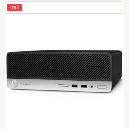
-
76
%