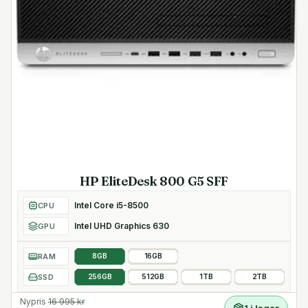
HP EliteDesk 800 G5 SFF
Intel Core i5-8500
CPU
Intel UHD Graphics 630
GPU
RAM
8GB
16GB
SSD
256GB
512GB
1TB
2TB
Nypris
16 995
kr
1 i lager