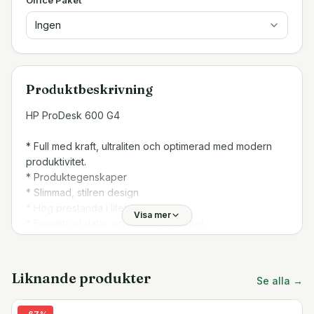
Ingen
Produktbeskrivning
HP ProDesk 600 G4
* Full med kraft, ultraliten och optimerad med modern
produktivitet.
* Produktegenskaper
* Slimmad, stilren design
* Hög prestanda i litet format
Visa mer
* Förbättrad data- och enhetssäkerhet
* Skydd på hårdvarunivå
Slimmad, stilren design
Liknande produkter
Se alla →
Minska utrymmet som krävs med en dator som får plats
bakom och strömförsörjs av en HP EliteDisplay. Placera i
-
67
%