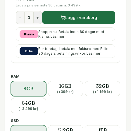
Lägsta pris senaste 30 dagarna:
3 499
kr
−
+
Lägg i varukorg
Shoppa nu. Betala inom
60 dagar
med
Klarna
Klarna.
Läs mer
För företag: betala mot
faktura
med Billie.
Billie
30 dagars betalningsvillkor.
Läs mer
RAM
16GB
32GB
8GB
(+
399
kr)
(+
1 199
kr)
64GB
(+
3 499
kr)
SSD
512GB
1TB