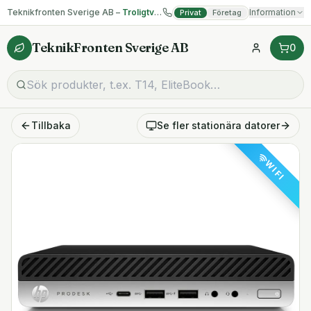
Teknikfronten Sverige AB –
Troligtvis billigast på begagnad IT!
Information
Privat
Företag
TeknikFronten Sverige AB
0
Tillbaka
Se fler
stationära datorer
WIFI