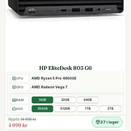
HP EliteDesk 805 G6
AMD Ryzen 5 Pro 4650GE
CPU
AMD Radeon Vega 7
GPU
RAM
16GB
32GB
64GB
SSD
256GB
512GB
1TB
2TB
Nypris
14 995
kr
27 i lager
4 999 kr