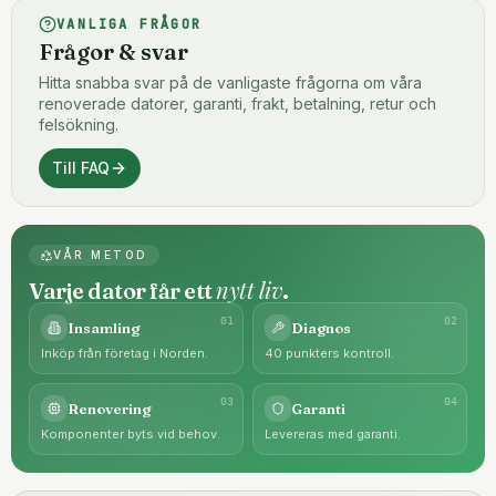
VANLIGA FRÅGOR
Frågor & svar
Hitta snabba svar på de vanligaste frågorna om våra
renoverade datorer, garanti, frakt, betalning, retur och
felsökning.
Till FAQ
VÅR METOD
nytt liv
Varje dator får ett
.
0
1
0
2
Insamling
Diagnos
Inköp från företag i Norden.
40 punkters kontroll.
0
3
0
4
Renovering
Garanti
Komponenter byts vid behov.
Levereras med garanti.