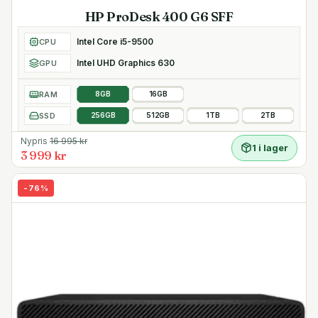
HP ProDesk 400 G6 SFF
Intel Core i5-9500
CPU
Intel UHD Graphics 630
GPU
RAM
8GB
16GB
SSD
256GB
512GB
1TB
2TB
Nypris
16 995
kr
1 i lager
3 999 kr
-
76
%