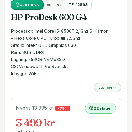
A
-KLASS
TF-12863
ART.NR
HP ProDesk 600 G4
Processor: Intel Core i5-8500T 2,1Ghz 6-Kärnor
- Hexa Core CPU Turbo till 3,5Ghz
Grafik: Intel® UHD Graphics 630
Ram: 8GB DDR4
Lagring: 256GB NVMeSSD
OS: Windows 11 Pro Svenska
Inbyggd WiFi
Läs mer
Nypris
13 995
kr
22 i lager
-
75
%
3 499 kr
inkl. moms