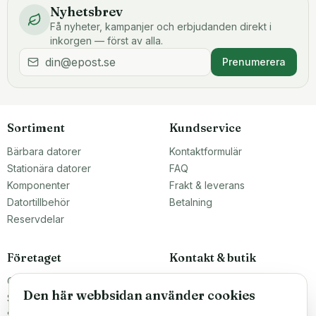
Nyhetsbrev
Få nyheter, kampanjer och erbjudanden direkt i
inkorgen — först av alla.
Prenumerera
Sortiment
Kundservice
Bärbara datorer
Kontaktformulär
Stationära datorer
FAQ
Komponenter
Frakt & leverans
Datortillbehör
Betalning
Reservdelar
Företaget
Kontakt & butik
Om oss
Teknikfronten Sverige AB
Den här webbsidan använder cookies
Malmö, Sverige
Större inköp?
info@teknikfronten.se
Sälj till oss