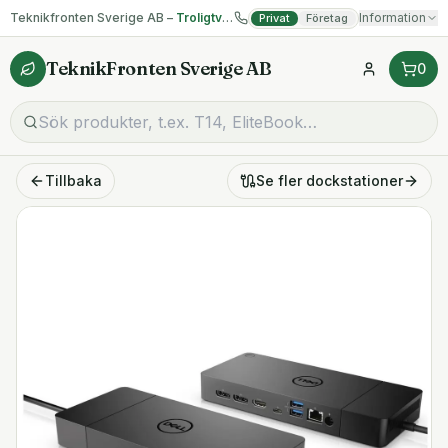
Teknikfronten Sverige AB –
Troligtvis billigast på begagnad IT!
Information
Privat
Företag
TeknikFronten Sverige AB
0
Tillbaka
Se fler
dockstationer