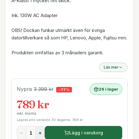
A-Klass! I mycket fint skick.
Ink. 130W AC Adapter
OBS! Dockan funkar utmärkt även för övriga
datortillverkare så som HP, Lenovo, Apple, Fujitsu mm.
Produkten omfattas av 3 månaders garanti.
Läs mer
Nypris
3 399
kr
26 i lager
-
77
%
789 kr
inkl. moms
Lägsta pris senaste 30 dagarna:
789
kr
−
+
Lägg i varukorg