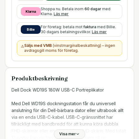
Shoppa nu. Betala inom
60 dagar
med
Klarna
Klarna.
Läs mer
För företag: betala mot
faktura
med Billie.
Billie
30 dagars betalningsvillkor.
Läs mer
Säljs med VMB
(vinstmarginalbeskattning) – ingen
⚠️
avdragsgill moms för företag.
Produktbeskrivning
Dell Dock WD19S 180W USB-C Portreplikator
Med Dell WD19S dockningsstation får du universell
anslutning för din Dell-bärbara dator eller ultrabook allt
via en enda USB-C-kabel. USB-C-gränssnittet har
tillräckligt med bandbredd för att kunna köra dubbla
FHD-skärmar eller en enskild QuadHD-skärm. Med totalt
Visa mer
12 portar kan du förvandla din Dell-dator till en