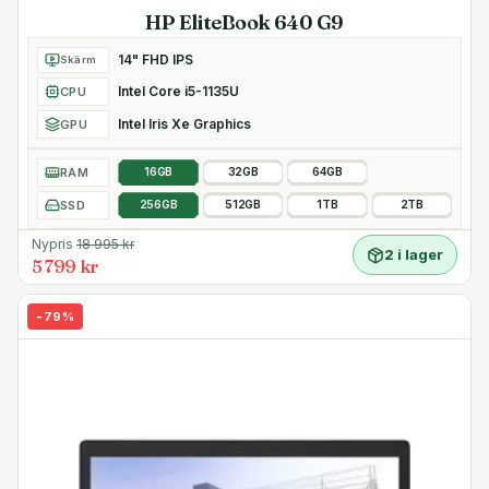
HP EliteBook 640 G9
14" FHD IPS
Skärm
Intel Core i5-1135U
CPU
Intel Iris Xe Graphics
GPU
RAM
16GB
32GB
64GB
SSD
256GB
512GB
1TB
2TB
Nypris
18 995
kr
2 i lager
5 799 kr
-
79
%