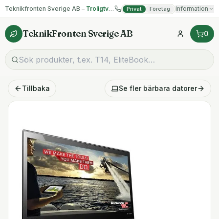
Teknikfronten Sverige AB –
Troligtvis billigast på begagnad IT!
Information
Privat
Företag
TeknikFronten Sverige AB
0
Tillbaka
Se fler
bärbara datorer