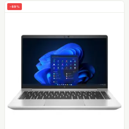
-
69
%