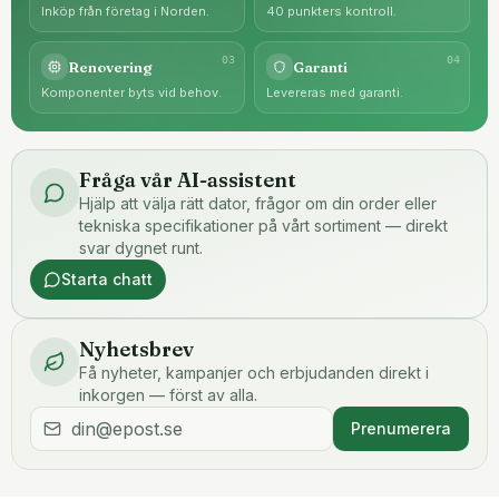
Inköp från företag i Norden.
40 punkters kontroll.
0
3
0
4
Renovering
Garanti
Komponenter byts vid behov.
Levereras med garanti.
Fråga vår AI-assistent
Hjälp att välja rätt dator, frågor om din order eller
tekniska specifikationer på vårt sortiment — direkt
svar dygnet runt.
Starta chatt
Nyhetsbrev
Få nyheter, kampanjer och erbjudanden direkt i
inkorgen — först av alla.
Prenumerera