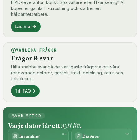
ITAD-leverantör, konkursförvaltare eller IT-ansvarig? Vi
köper er gamla IT-utrustning och stärker ert
hållbarhetsarbete.
Läs mer
VANLIGA FRÅGOR
Frågor & svar
Hitta snabba svar på de vanligaste frågorna om våra
renoverade datorer, garanti, frakt, betalning, retur och
felsökning.
Till FAQ
VÅR METOD
nytt liv
Varje dator får ett
.
0
1
0
2
Insamling
Diagnos