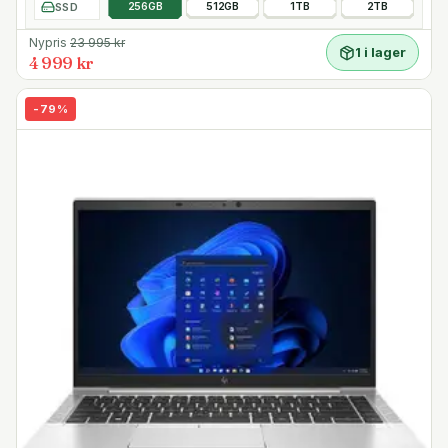
SSD
256GB
512GB
1TB
2TB
Nypris
23 995
kr
1 i lager
4 999 kr
-
79
%