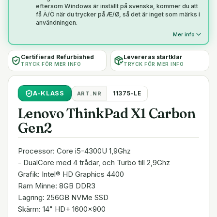
eftersom Windows är inställt på svenska, kommer du att
få Ä/Ö när du trycker på Æ/Ø, så det är inget som märks i
användningen.
Mer info
Certifierad Refurbished
Levereras startklar
TRYCK FÖR MER INFO
TRYCK FÖR MER INFO
A
-KLASS
11375-LE
ART.NR
Lenovo ThinkPad X1 Carbon
Gen2
Processor: Core i5-4300U 1,9Ghz
- DualCore med 4 trådar, och Turbo till 2,9Ghz
Grafik: Intel® HD Graphics 4400
Ram Minne: 8GB DDR3
Lagring: 256GB NVMe SSD
Skärm: 14" HD+ 1600x900