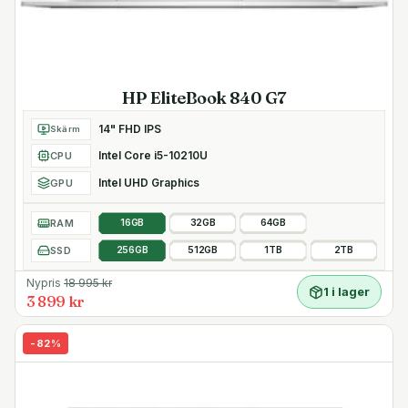
HP EliteBook 840 G7
14" FHD IPS
Skärm
Intel Core i5-10210U
CPU
Intel UHD Graphics
GPU
RAM
16GB
32GB
64GB
SSD
256GB
512GB
1TB
2TB
Nypris
18 995
kr
1 i lager
3 899 kr
-
82
%