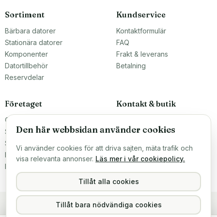
Sortiment
Kundservice
Bärbara datorer
Kontaktformulär
Stationära datorer
FAQ
Komponenter
Frakt & leverans
Datortillbehör
Betalning
Reservdelar
Företaget
Kontakt & butik
Om oss
Teknikfronten Sverige AB
Den här webbsidan använder cookies
Malmö, Sverige
Större inköp?
info@teknikfronten.se
Sälj till oss
Vi använder cookies för att driva sajten, mäta trafik och
Köpvillkor
ÖPPETTIDER
visa relevanta annonser.
Läs mer i vår cookiepolicy.
Mån–Fre 10–16
Integritetspolicy
Hitta hit →
Tillåt alla cookies
Tillåt bara nödvändiga cookies