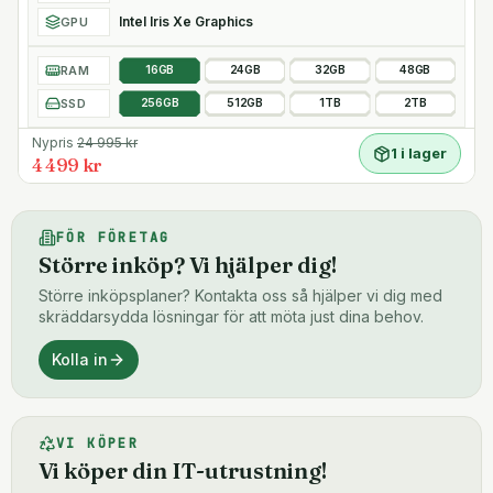
Intel Iris Xe Graphics
GPU
RAM
16GB
24GB
32GB
48GB
SSD
256GB
512GB
1TB
2TB
Nypris
24 995
kr
1 i lager
4 499 kr
FÖR FÖRETAG
Större inköp? Vi hjälper dig!
Större inköpsplaner? Kontakta oss så hjälper vi dig med
skräddarsydda lösningar för att möta just dina behov.
Kolla in
VI KÖPER
Vi köper din IT-utrustning!