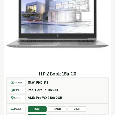
HP ZBook 15u G5
15,6" FHD IPS
Skärm
Intel Core i7-8650U
CPU
AMD Pro WX3100 2GB
GPU
RAM
16GB
32GB
64GB