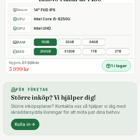
14" FHD IPS
Skärm
Intel Core i5-8250U
CPU
Intel UHD
GPU
RAM
16GB
32GB
64GB
SSD
256GB
512GB
1TB
2TB
Nypris
27 995
kr
1 i lager
3 999 kr
FÖR FÖRETAG
Större inköp? Vi hjälper dig!
Större inköpsplaner? Kontakta oss så hjälper vi dig med
skräddarsydda lösningar för att möta just dina behov.
Kolla in