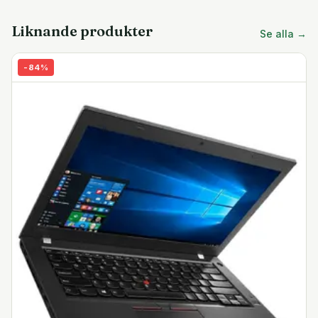
interna toppkomponenterna är trimmade för
professionellt arbete, så den bärbara datorn kan
Liknande produkter
Se alla →
prestera utmärkt både på långa affärsresor och som en
arbetsstation på kontoret.
-
84
%
11:e Gen. Core™ i9
Den bärbara datorn har en högpresterande Intel®
Core™ i9 åttakärnig processor från Tiger lake-familjen
som kan köra två trådar per kärna, perfekt för att
processera flera resurskrävande uppgifter samtidigt
som exempelvis programmering och andra dataintensiva
uppgifter. Processorn kan växla ett turboläge på upp till
5.0 GHz för strömkrävande appar och spel. Den kommer
med snabb DDR4 RAM. Denna processor stöder Intel
vPro professionell systemhanterings-funktion.
Professionell RTX arbetsstations-grafik
Med högavancerade Nvidia RTX A4000-grafiken som
har dedikerade strålspårnings-kärnor kan denna
bärbara dator hantera varje krävande uppgifter hos