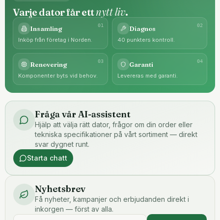
nytt liv
Varje dator får ett
.
0
1
0
2
Insamling
Diagnos
Inköp från företag i Norden.
40 punkters kontroll.
0
3
0
4
Renovering
Garanti
Komponenter byts vid behov.
Levereras med garanti.
Fråga vår AI-assistent
Hjälp att välja rätt dator, frågor om din order eller
tekniska specifikationer på vårt sortiment — direkt
svar dygnet runt.
Starta chatt
Nyhetsbrev
Få nyheter, kampanjer och erbjudanden direkt i
inkorgen — först av alla.