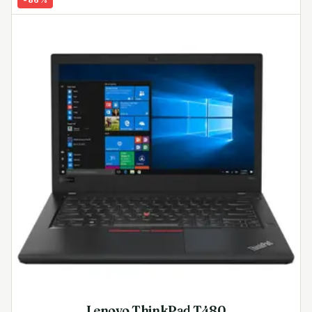
-
86
%
Lenovo ThinkPad T480