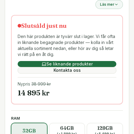
Läs mer
Slutsåld just nu
Den här produkten är tyvärr slut i lager. Vi får ofta
in liknande begagnade produkter — kolla in vårt
aktuella sortiment nedan, eller hör av dig så letar
vi rätt på en åt dig.
Se liknande produkter
Kontakta oss
Nypris
38 999
kr
14 895
kr
RAM
64GB
128GB
32GB
(+
1 899
kr)
(+
5 499
kr)