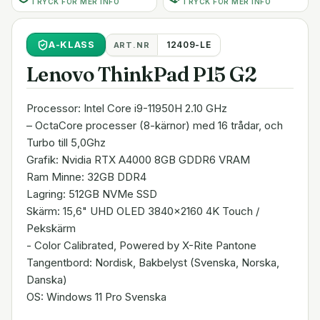
TRYCK FÖR MER INFO
TRYCK FÖR MER INFO
A
-KLASS
12409-LE
ART.NR
Lenovo ThinkPad P15 G2
Processor: Intel Core i9-11950H 2.10 GHz
– OctaCore processer (8-kärnor) med 16 trådar, och
Turbo till 5,0Ghz
Grafik: Nvidia RTX A4000 8GB GDDR6 VRAM
Ram Minne: 32GB DDR4
Lagring: 512GB NVMe SSD
Skärm: 15,6" UHD OLED 3840x2160 4K Touch /
Pekskärm
- Color Calibrated, Powered by X-Rite Pantone
Tangentbord: Nordisk, Bakbelyst (Svenska, Norska,
Danska)
OS: Windows 11 Pro Svenska