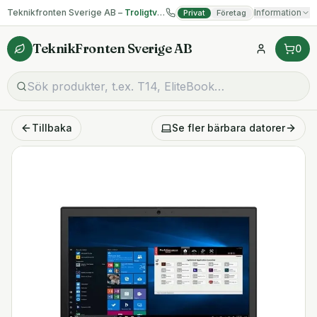
Teknikfronten Sverige AB –
Troligtvis billigast på begagnad IT!
Information
Privat
Företag
TeknikFronten Sverige AB
0
Tillbaka
Se fler
bärbara datorer