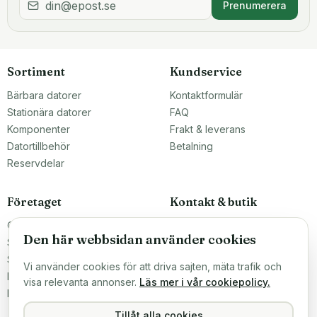
Prenumerera
Sortiment
Kundservice
Bärbara datorer
Kontaktformulär
Stationära datorer
FAQ
Komponenter
Frakt & leverans
Datortillbehör
Betalning
Reservdelar
Företaget
Kontakt & butik
Om oss
Teknikfronten Sverige AB
Den här webbsidan använder cookies
Malmö, Sverige
Större inköp?
info@teknikfronten.se
Sälj till oss
Vi använder cookies för att driva sajten, mäta trafik och
Köpvillkor
ÖPPETTIDER
visa relevanta annonser.
Läs mer i vår cookiepolicy.
Mån–Fre 10–16
Integritetspolicy
Hitta hit →
Tillåt alla cookies