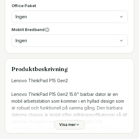
Office Paket
Ingen
Mobilt Bredband
Ingen
Produktbeskrivning
Lenovo ThinkPad P15 Gen2
Lenovo ThinkPad P15 Gen2 15.6" bärbar dator är en
mobil arbetsstation som kommer i en hyllad design som
är robust och funktionell på samma gång. Den bärbara
datorns chassis är testat efter militärspecifikationer så att
den kan fungera i extrema förhållanden, från
Visa mer
ökenmiljöer och noll gravitation till arktiska slätter, spill
och fall - denna bärbara dator är till för att hålla. De