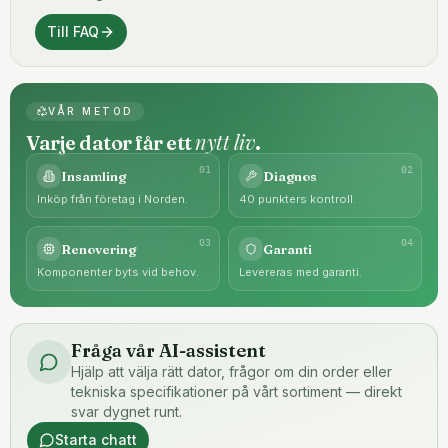
Till FAQ
VÅR METOD
nytt liv
Varje dator får ett
.
0
1
0
2
Insamling
Diagnos
Inköp från företag i Norden.
40 punkters kontroll.
0
3
0
4
Renovering
Garanti
Komponenter byts vid behov.
Levereras med garanti.
Fråga vår AI-assistent
Hjälp att välja rätt dator, frågor om din order eller
tekniska specifikationer på vårt sortiment — direkt
svar dygnet runt.
Starta chatt