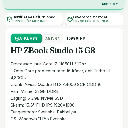
Mer info
Certifierad Refurbished
Levereras startklar
TRYCK FÖR MER INFO
TRYCK FÖR MER INFO
A
-KLASS
10996-HP
ART.NR
HP ZBook Studio 15 G8
Processor: Intel Core i7-11850H 2,1Ghz
- Octa Core processer med 16 trådar, och Turbo till
4,80Ghz
Grafik: Nvidia Quadro RTX A4000 8GB GDDR6
Ram Minne: 32GB DDR4
Lagring: 512GB NVMe SSD
Skärm: 15,6" FHD IPS 1920x1080
Tangentbord: Svenska, Bakbelyst.
OS: Windows 11 Pro Svenska