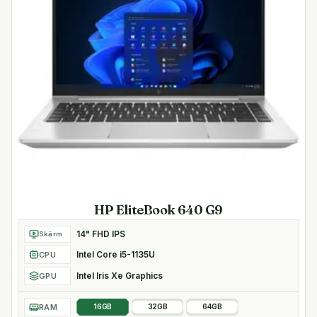
HP EliteBook 640 G9
14" FHD IPS
Skärm
Intel Core i5-1135U
CPU
Intel Iris Xe Graphics
GPU
RAM
16GB
32GB
64GB