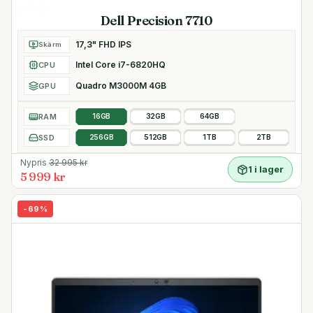
Dell Precision 7710
17,3" FHD IPS
Skärm
Intel Core i7-6820HQ
CPU
Quadro M3000M 4GB
GPU
RAM
16GB
32GB
64GB
SSD
256GB
512GB
1TB
2TB
Nypris
32 995
kr
1 i lager
5 999 kr
-
69
%