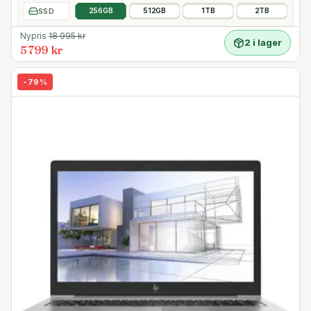
SSD
256GB
512GB
1TB
2TB
Nypris
18 995
kr
2 i lager
5 799 kr
-
79
%