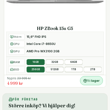
HP ZBook 15u G5
15,6" FHD IPS
Skärm
Intel Core i7-8650U
CPU
AMD Pro WX3100 2GB
GPU
RAM
16GB
32GB
64GB
SSD
256GB
512GB
1TB
2TB
Nypris
23 995
kr
1 i lager
4 999 kr
FÖR FÖRETAG
Större inköp? Vi hjälper dig!