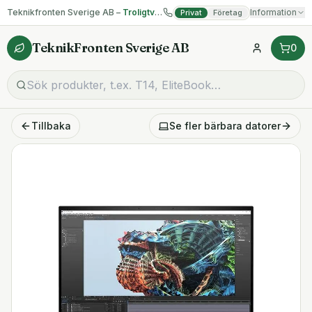
Teknikfronten Sverige AB –
Troligtvis billigast på begagnad IT!
Information
Privat
Företag
TeknikFronten Sverige AB
0
Tillbaka
Se fler
bärbara datorer