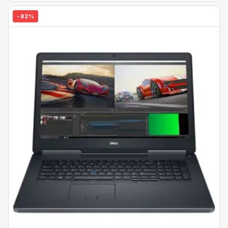
-
82
%