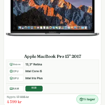
Apple MacBook Pro 13" 2017
13,3" Retina
Skärm
Intel Core i5
CPU
Intel Iris Plus
GPU
8GB
RAM
Nypris
17 995
kr
1 i lager
4 399 kr