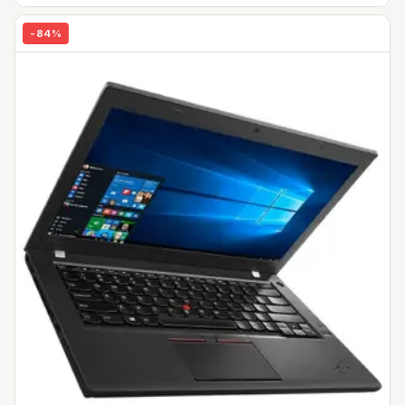
-
84
%