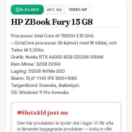
A
-KLASS
13361-HP
ART.NR
HP ZBook Fury 15 G8
Processor: Intel Core i9-11950H 2.10 GHz
– OctaCore processer (8-kärnor) med 16 trådar, och
Turbo till 5,0Ghz
Grafik: Nvidia RTX A4000 8GB GDDR6 VRAM
Ram Minne: 32GB DDR4
Lagring: 512GB NVMe SSD
Skärm: 15,6" FHD IPS 1920x1080
Tangentbord: Svenska, Bakbelyst.
OS: Windows 11 Pro Svenska
Slutsåld just nu
Den här produkten är tyvärr slut i lager. Vi får ofta
in liknande begagnade produkter — kolla in vårt