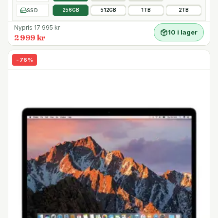
SSD
256GB
512GB
1TB
2TB
Nypris
17 995
kr
10 i lager
2 999 kr
-
76
%