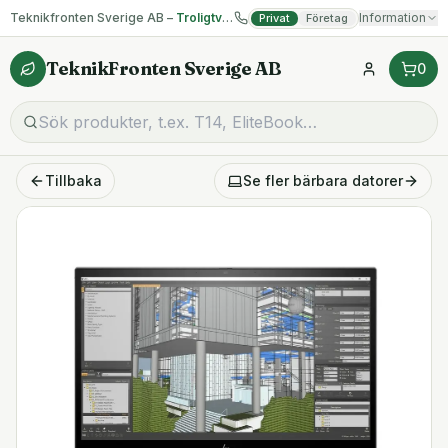
Teknikfronten Sverige AB –
Troligtvis billigast på begagnad IT!
Information
Privat
Företag
TeknikFronten Sverige AB
0
Tillbaka
Se fler
bärbara datorer