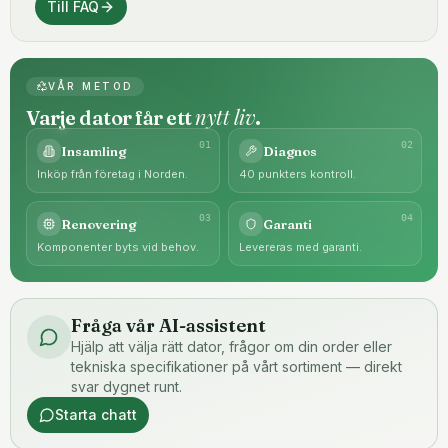
Till FAQ
VÅR METOD
nytt liv
Varje dator får ett
.
0
1
0
2
Insamling
Diagnos
Inköp från företag i Norden.
40 punkters kontroll.
0
3
0
4
Renovering
Garanti
Komponenter byts vid behov.
Levereras med garanti.
Fråga vår AI-assistent
Hjälp att välja rätt dator, frågor om din order eller
tekniska specifikationer på vårt sortiment — direkt
svar dygnet runt.
Starta chatt