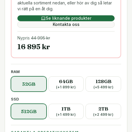
aktuella sortiment nedan, eller hör av dig så letar
vi rätt på en åt dig.
Se liknande produkter
Kontakta oss
Nypris
44 995
kr
16 895
kr
RAM
64GB
128GB
32GB
(+
1 899
kr)
(+
5 499
kr)
SSD
1TB
2TB
512GB
(+
1 499
kr)
(+
2 499
kr)