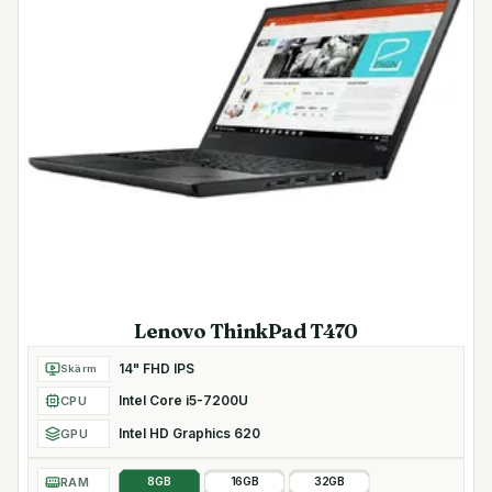
Lenovo ThinkPad T470
14" FHD IPS
Skärm
Intel Core i5-7200U
CPU
Intel HD Graphics 620
GPU
RAM
8GB
16GB
32GB