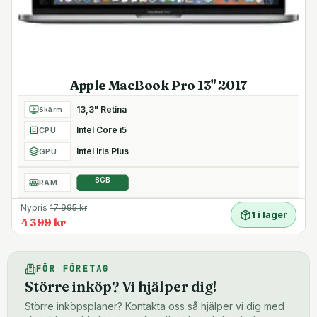
Apple MacBook Pro 13" 2017
13,3" Retina
Skärm
Intel Core i5
CPU
Intel Iris Plus
GPU
8GB
RAM
Nypris
17 995
kr
1 i lager
4 399 kr
FÖR FÖRETAG
Större inköp? Vi hjälper dig!
Större inköpsplaner? Kontakta oss så hjälper vi dig med