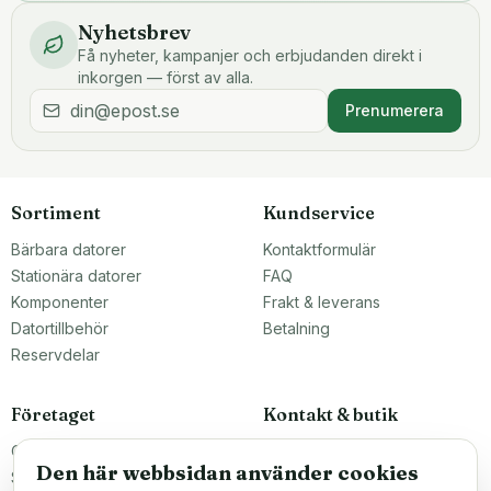
Nyhetsbrev
Få nyheter, kampanjer och erbjudanden direkt i
inkorgen — först av alla.
Prenumerera
Sortiment
Kundservice
Bärbara datorer
Kontaktformulär
Stationära datorer
FAQ
Komponenter
Frakt & leverans
Datortillbehör
Betalning
Reservdelar
Företaget
Kontakt & butik
Om oss
Teknikfronten Sverige AB
Den här webbsidan använder cookies
Malmö, Sverige
Större inköp?