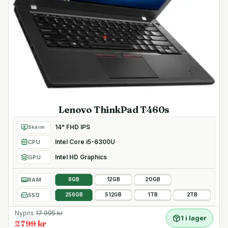
Lenovo ThinkPad T460s
14" FHD IPS
Skärm
Intel Core i5-6300U
CPU
Intel HD Graphics
GPU
RAM
8GB
12GB
20GB
SSD
256GB
512GB
1TB
2TB
Nypris
17 995
kr
1 i lager
2 799 kr