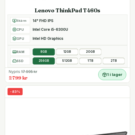
Lenovo ThinkPad T460s
14" FHD IPS
Skärm
Intel Core i5-6300U
CPU
Intel HD Graphics
GPU
RAM
8GB
12GB
20GB
SSD
256GB
512GB
1TB
2TB
Nypris
17 995
kr
1 i lager
2 799 kr
-
83
%