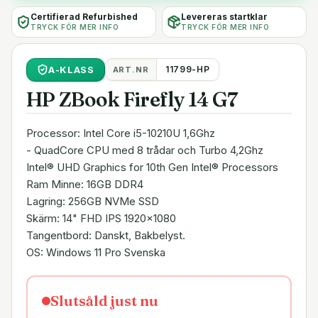
Certifierad Refurbished
Levereras startklar
TRYCK FÖR MER INFO
TRYCK FÖR MER INFO
A
-KLASS
11799-HP
ART.NR
HP ZBook Firefly 14 G7
Processor: Intel Core i5-10210U 1,6Ghz
- QuadCore CPU med 8 trådar och Turbo 4,2Ghz
Intel® UHD Graphics for 10th Gen Intel® Processors
Ram Minne: 16GB DDR4
Lagring: 256GB NVMe SSD
Skärm: 14" FHD IPS 1920x1080
Tangentbord: Danskt, Bakbelyst.
OS: Windows 11 Pro Svenska
Slutsåld just nu