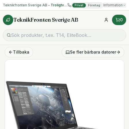
Teknikfronten Sverige AB –
Troligtvis billigast på begagnad IT!
Information
Privat
Företag
TeknikFronten Sverige AB
0
Tillbaka
Se fler
bärbara datorer