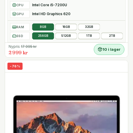
Intel Core i5-7200U
CPU
Intel HD Graphics 620
GPU
RAM
8GB
16GB
32GB
SSD
256GB
512GB
1TB
2TB
Nypris
17 995
kr
10 i lager
2 999 kr
-
76
%