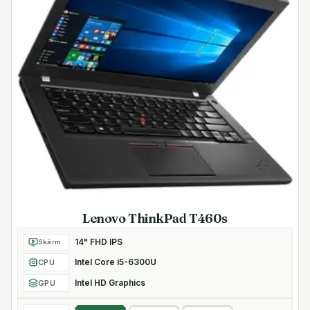
Lenovo ThinkPad T460s
14" FHD IPS
Skärm
Intel Core i5-6300U
CPU
Intel HD Graphics
GPU