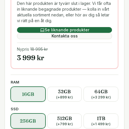
Den här produkten är tyvärr slut i lager. Vi får ofta
in liknande begagnade produkter — kolla in vårt
aktuella sortiment nedan, eller hör av dig så letar
vi rätt på en åt dig.
Se liknande produkter
Kontakta oss
Nypris
18 995
kr
3 999
kr
RAM
32GB
64GB
16GB
(+
899
kr)
(+
3 299
kr)
SSD
512GB
1TB
256GB
(+
799
kr)
(+
1 499
kr)