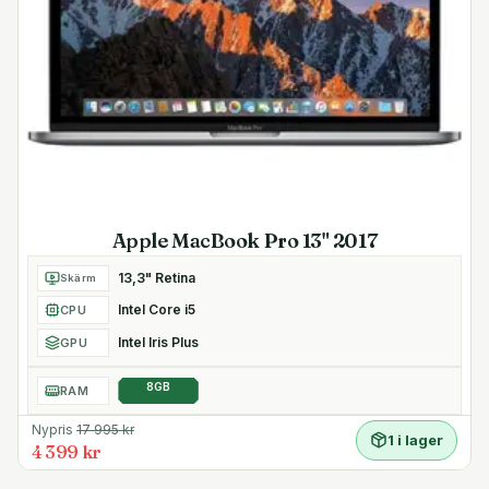
Apple MacBook Pro 13" 2017
13,3" Retina
Skärm
Intel Core i5
CPU
Intel Iris Plus
GPU
8GB
RAM
Nypris
17 995
kr
1 i lager
4 399 kr