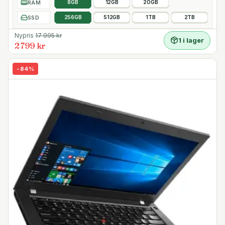
RAM
8GB
12GB
20GB
SSD
256GB
512GB
1TB
2TB
Nypris
17 995
kr
1 i lager
2 799 kr
-
84
%