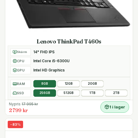
Lenovo ThinkPad T460s
14" FHD IPS
Skärm
Intel Core i5-6300U
CPU
Intel HD Graphics
GPU
RAM
8GB
12GB
20GB
SSD
256GB
512GB
1TB
2TB
Nypris
17 995
kr
1 i lager
2 799 kr
-
83
%