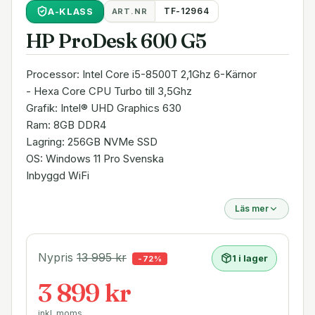
A
-KLASS
TF-12964
ART.NR
HP ProDesk 600 G5
Processor: Intel Core i5-8500T 2,1Ghz 6-Kärnor
- Hexa Core CPU Turbo till 3,5Ghz
Grafik: Intel® UHD Graphics 630
Ram: 8GB DDR4
Lagring: 256GB NVMe SSD
OS: Windows 11 Pro Svenska
Inbyggd WiFi
Läs mer
Nypris
13 995
kr
1 i lager
-
72
%
3 899 kr
inkl. moms