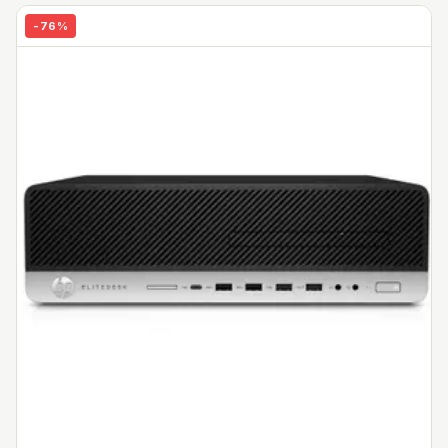
-
76
%