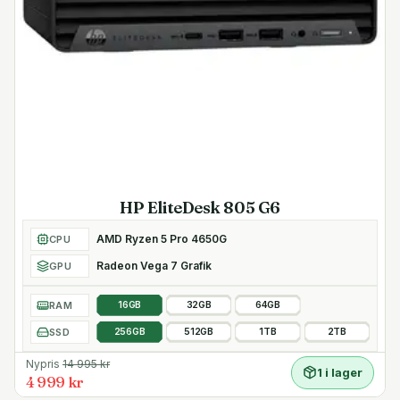
Mått och vikt
Bredd 17.7 cm
Djup 17.5 cm
Höjd 3.4 cm
Vikt 0.96 kg
HP EliteDesk 805 G6
AMD Ryzen 5 Pro 4650G
CPU
Radeon Vega 7 Grafik
GPU
RAM
16GB
32GB
64GB
SSD
256GB
512GB
1TB
2TB
Nypris
14 995
kr
1 i lager
4 999 kr