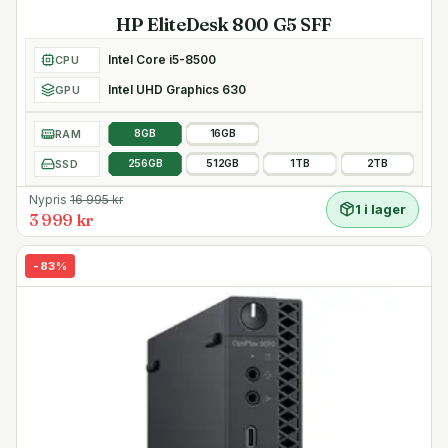
HP EliteDesk 800 G5 SFF
Intel Core i5-8500
CPU
Intel UHD Graphics 630
GPU
RAM
8GB
16GB
SSD
256GB
512GB
1TB
2TB
Nypris
16 995
kr
1 i lager
3 999 kr
-
83
%