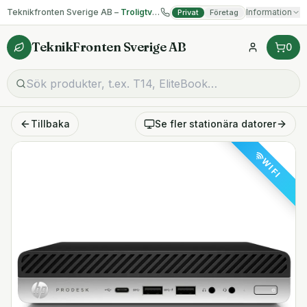
Teknikfronten Sverige AB –
Troligtvis billigast på begagnad IT!
Information
Privat
Företag
TeknikFronten Sverige AB
0
Tillbaka
Se fler
stationära datorer
WIFI