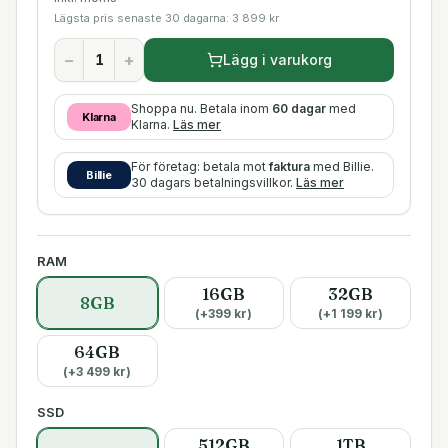
Lägsta pris senaste 30 dagarna:
3 899
kr
−
+
Lägg i varukorg
Shoppa nu. Betala inom
60 dagar
med
Klarna
Klarna.
Läs mer
För företag: betala mot
faktura
med Billie.
Billie
30 dagars betalningsvillkor.
Läs mer
RAM
16GB
32GB
8GB
(+
399
kr)
(+
1 199
kr)
64GB
(+
3 499
kr)
SSD
512GB
1TB