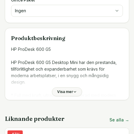
Ingen
Produktbeskrivning
HP ProDesk 600 G5
HP ProDesk 600 G5 Desktop Mini har den prestanda,
tillförlitlighet och expanderbarhet som krävs för
moderna arbetsplatser, i en snygg och mångsidig
design.
Visa mer
* Full med kraft, ultraliten och optimerad med modern
produktivitet.
* Produktegenskaper
* Slimmad, stilren design
Liknande produkter
Se alla →
* Hög prestanda i litet format
* Förbättrad data- och enhetssäkerhet
-
67
%