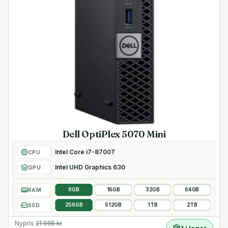
Dell OptiPlex 5070 Mini
Intel Core i7-8700T
CPU
Intel UHD Graphics 630
GPU
RAM
8GB
16GB
32GB
64GB
SSD
256GB
512GB
1TB
2TB
Nypris
21 995
kr
1 i lager