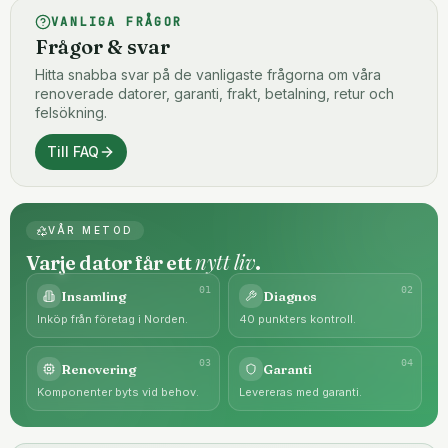
VANLIGA FRÅGOR
Frågor & svar
Hitta snabba svar på de vanligaste frågorna om våra
renoverade datorer, garanti, frakt, betalning, retur och
felsökning.
Till FAQ
VÅR METOD
nytt liv
Varje dator får ett
.
0
1
0
2
Insamling
Diagnos
Inköp från företag i Norden.
40 punkters kontroll.
0
3
0
4
Renovering
Garanti
Komponenter byts vid behov.
Levereras med garanti.