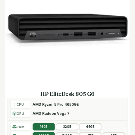
HP EliteDesk 805 G6
AMD Ryzen 5 Pro 4650GE
CPU
AMD Radeon Vega 7
GPU
RAM
16GB
32GB
64GB