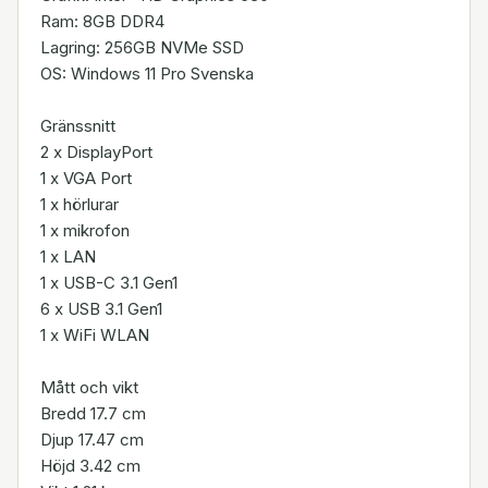
Ram: 8GB DDR4
Lagring: 256GB NVMe SSD
OS: Windows 11 Pro Svenska
Gränssnitt
2 x DisplayPort
1 x VGA Port
1 x hörlurar
1 x mikrofon
1 x LAN
1 x USB-C 3.1 Gen1
6 x USB 3.1 Gen1
1 x WiFi WLAN
Mått och vikt
Bredd 17.7 cm
Djup 17.47 cm
Höjd 3.42 cm