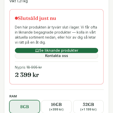
Vikt 1.21 kg
Slutsåld just nu
Den här produkten är tyvärr slut i lager. Vi får ofta
in liknande begagnade produkter — kolla in vårt
aktuella sortiment nedan, eller hör av dig så letar
vi rätt på en åt dig.
Se liknande produkter
Kontakta oss
Nypris
18 995
kr
2 399
kr
RAM
16GB
32GB
8GB
(+
399
kr)
(+
1 199
kr)