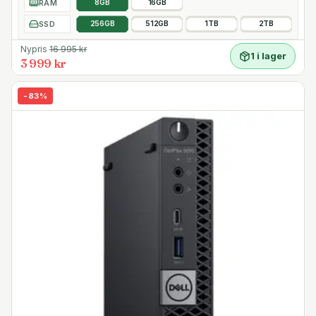
RAM
8GB
16GB
SSD
256GB
512GB
1TB
2TB
Nypris
16 995
kr
1 i lager
3 999 kr
-
83
%