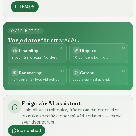
Till FAQ
VÅR METOD
nytt liv
Varje dator får ett
.
0
1
0
2
Insamling
Diagnos
Inköp från företag i Norden.
40 punkters kontroll.
0
3
0
4
Renovering
Garanti
Komponenter byts vid behov.
Levereras med garanti.
Fråga vår AI-assistent
Hjälp att välja rätt dator, frågor om din order eller
tekniska specifikationer på vårt sortiment — direkt
svar dygnet runt.
Starta chatt