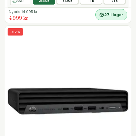
SSD
256GB
512GB
1TB
2TB
Nypris
14 995
kr
27 i lager
4 999 kr
-
67
%