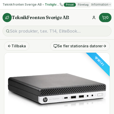
Teknikfronten Sverige AB –
Troligtvis billigast på begagnad IT!
Information
Privat
Företag
TeknikFronten Sverige AB
0
Tillbaka
Se fler
stationära datorer
WIFI