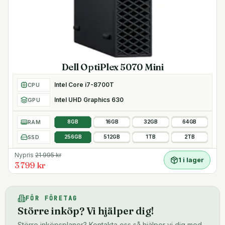
Dell OptiPlex 5070 Mini
Intel Core i7-8700T
CPU
Intel UHD Graphics 630
GPU
RAM
8GB
16GB
32GB
64GB
SSD
256GB
512GB
1TB
2TB
Nypris
21 995
kr
1 i lager
3 799 kr
FÖR FÖRETAG
Större inköp? Vi hjälper dig!
Större inköpsplaner? Kontakta oss så hjälper vi dig med