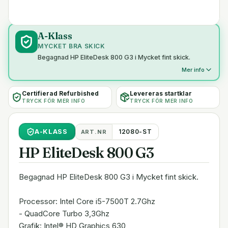
A-Klass
MYCKET BRA SKICK
Begagnad HP EliteDesk 800 G3 i Mycket fint skick.
Mer info
Certifierad Refurbished
Levereras startklar
TRYCK FÖR MER INFO
TRYCK FÖR MER INFO
A
-KLASS
12080-ST
ART.NR
HP EliteDesk 800 G3
Begagnad HP EliteDesk 800 G3 i Mycket fint skick.
Processor: Intel Core i5-7500T 2.7Ghz
- QuadCore Turbo 3,3Ghz
Grafik: Intel® HD Graphics 630