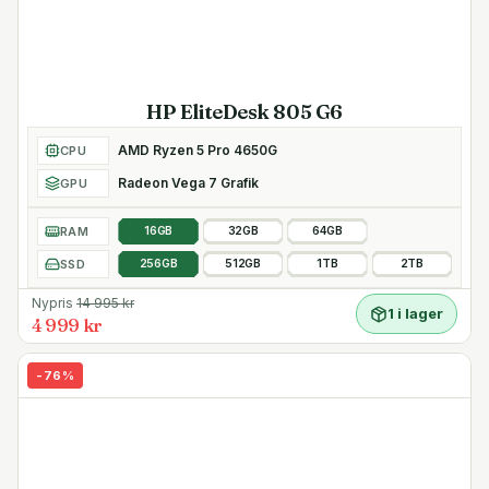
HP EliteDesk 805 G6
AMD Ryzen 5 Pro 4650G
CPU
Radeon Vega 7 Grafik
GPU
RAM
16GB
32GB
64GB
SSD
256GB
512GB
1TB
2TB
Nypris
14 995
kr
1 i lager
4 999 kr
-
76
%