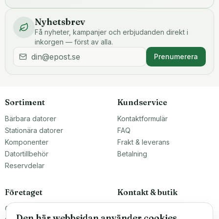
Nyhetsbrev
Få nyheter, kampanjer och erbjudanden direkt i
inkorgen — först av alla.
Prenumerera
Sortiment
Kundservice
Bärbara datorer
Kontaktformulär
Stationära datorer
FAQ
Komponenter
Frakt & leverans
Datortillbehör
Betalning
Reservdelar
Företaget
Kontakt & butik
Om oss
Teknikfronten Sverige AB
Den här webbsidan använder cookies
Malmö, Sverige