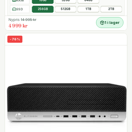
RAM
16GB
32GB
64GB
SSD
256GB
512GB
1TB
2TB
Nypris
14 995
kr
1 i lager
4 999 kr
-
76
%