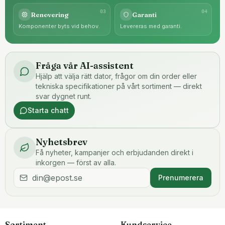
0
3
0
4
Renovering
Garanti
Komponenter byts vid behov.
Levereras med garanti.
Fråga vår AI-assistent
Hjälp att välja rätt dator, frågor om din order eller
tekniska specifikationer på vårt sortiment — direkt
svar dygnet runt.
Starta chatt
Nyhetsbrev
Få nyheter, kampanjer och erbjudanden direkt i
inkorgen — först av alla.
Prenumerera
Sortiment
Kundservice