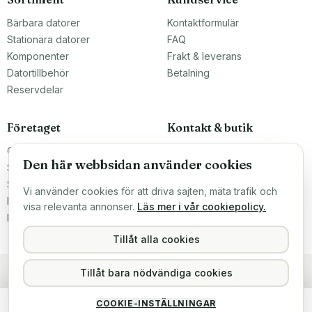
Bärbara datorer
Kontaktformulär
Stationära datorer
FAQ
Komponenter
Frakt & leverans
Datortillbehör
Betalning
Reservdelar
Företaget
Kontakt & butik
Om oss
Teknikfronten Sverige AB
Den här webbsidan använder cookies
Malmö, Sverige
Större inköp?
info@teknikfronten.se
Sälj till oss
Vi använder cookies för att driva sajten, mäta trafik och
Köpvillkor
ÖPPETTIDER
visa relevanta annonser.
Läs mer i vår cookiepolicy.
Mån–Fre 10–16
Integritetspolicy
Hitta hit →
Tillåt alla cookies
Tillåt bara nödvändiga cookies
HP EliteDesk 800 G2
COOKIE-INSTÄLLNINGAR
2 399 kr
Köp