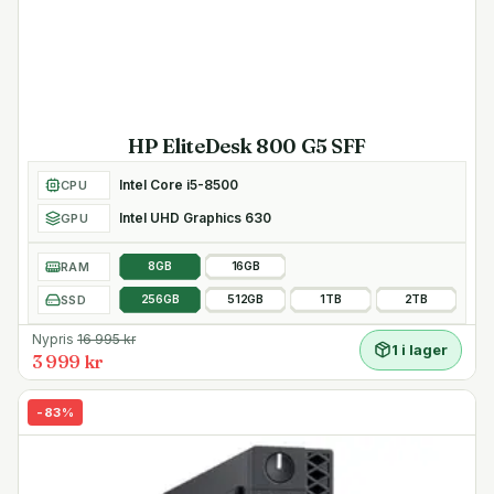
HP EliteDesk 800 G5 SFF
Intel Core i5-8500
CPU
Intel UHD Graphics 630
GPU
RAM
8GB
16GB
SSD
256GB
512GB
1TB
2TB
Nypris
16 995
kr
1 i lager
3 999 kr
-
83
%