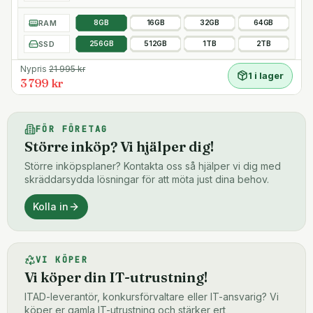
RAM
8GB
16GB
32GB
64GB
SSD
256GB
512GB
1TB
2TB
Nypris
21 995
kr
1 i lager
3 799 kr
FÖR FÖRETAG
Större inköp? Vi hjälper dig!
Större inköpsplaner? Kontakta oss så hjälper vi dig med
skräddarsydda lösningar för att möta just dina behov.
Kolla in
VI KÖPER
Vi köper din IT-utrustning!
ITAD-leverantör, konkursförvaltare eller IT-ansvarig? Vi
köper er gamla IT-utrustning och stärker ert