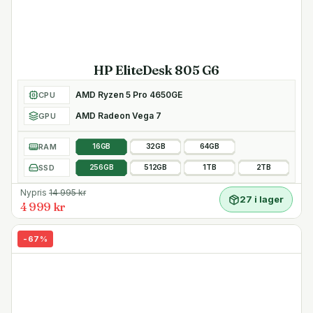
HP EliteDesk 805 G6
AMD Ryzen 5 Pro 4650GE
CPU
AMD Radeon Vega 7
GPU
RAM
16GB
32GB
64GB
SSD
256GB
512GB
1TB
2TB
Nypris
14 995
kr
27 i lager
4 999 kr
-
67
%