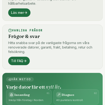
hållbarhetsarbete.
Läs mer
VANLIGA FRÅGOR
Frågor & svar
Hitta snabba svar på de vanligaste frågorna om våra
renoverade datorer, garanti, frakt, betalning, retur och
felsökning.
Till FAQ
VÅR METOD
nytt liv
Varje dator får ett
.
0
1
0
2
Insamling
Diagnos
Inköp från företag i Norden.
40 punkters kontroll.