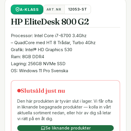
A
-KLASS
12053-ST
ART.NR
HP EliteDesk 800 G2
Processor: Intel Core i7-6700 3.4Ghz
– QuadCore med HT 8 Trådar, Turbo 4Ghz
Grafik: Intel® HD Graphics 530
Ram: 8GB DDR4
Lagring: 256GB NVMe SSD
OS: Windows 11 Pro Svenska
Slutsåld just nu
Den här produkten är tyvärr slut i lager. Vi får ofta
in liknande begagnade produkter — kolla in vårt
aktuella sortiment nedan, eller hör av dig så letar
vi rätt på en åt dig.
Se liknande produkter