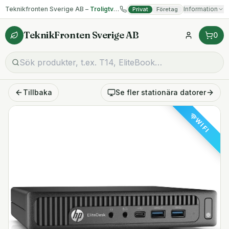
Teknikfronten Sverige AB –
Troligtvis billigast på begagnad IT!
Information
Privat
Företag
TeknikFronten Sverige AB
0
Tillbaka
Se fler
stationära datorer
WIFI