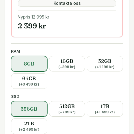
Kontakta oss
Nypris
12 995
kr
2 399
kr
RAM
16GB
32GB
8GB
(+
399
kr)
(+
1 199
kr)
64GB
(+
3 499
kr)
SSD
512GB
1TB
256GB
(+
799
kr)
(+
1 499
kr)
2TB
(+
2 499
kr)