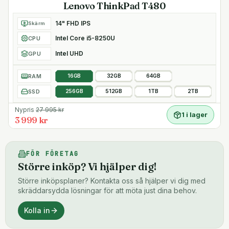
Lenovo ThinkPad T480
14" FHD IPS
Skärm
Intel Core i5-8250U
CPU
Intel UHD
GPU
RAM
16GB
32GB
64GB
SSD
256GB
512GB
1TB
2TB
Nypris
27 995
kr
1 i lager
3 999 kr
FÖR FÖRETAG
Större inköp? Vi hjälper dig!
Större inköpsplaner? Kontakta oss så hjälper vi dig med
skräddarsydda lösningar för att möta just dina behov.
Kolla in