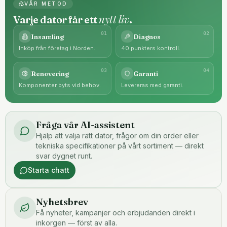
VÅR METOD
nytt liv
Varje dator får ett
.
0
1
0
2
Insamling
Diagnos
Inköp från företag i Norden.
40 punkters kontroll.
0
3
0
4
Renovering
Garanti
Komponenter byts vid behov.
Levereras med garanti.
Fråga vår AI-assistent
Hjälp att välja rätt dator, frågor om din order eller
tekniska specifikationer på vårt sortiment — direkt
svar dygnet runt.
Starta chatt
Nyhetsbrev
Få nyheter, kampanjer och erbjudanden direkt i
inkorgen — först av alla.