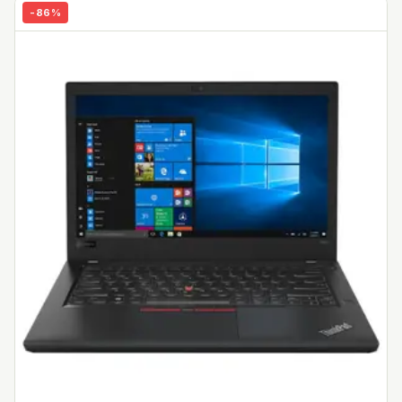
-
86
%