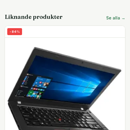
Ultraportabel design
Med smala sidoramar har formfaktorn 2-i-1 ett mindre
fotavtryck än vanligt. Den väger bara 1,25 kg och är
Liknande produkter
Se alla →
mindre än 1,6 cm bred, vilket gör att den passar i alla
väskor.
-
84
%
2-i-1-form
Det bästa från bärbar dator och surfplatta i ett paket. Du
kan rotera skärmen bakåt för att växla mellan vanlig
bärbar datora för att skriva och enkel pekkontroll för
multimedia. Rotera bort tangentbordet för att titta på
video eller ge fantastiska animerade presentationer.
8:e generationens Core i5
Den fyrkärniga Intel Core i5-processorn gör att den
bärbara datorn köra flera processer samtidigt utan
fördröjning eller avmattning. När mer kraft krävs kan
processorn växla till turboläge för extra prestanda. Den
åtföljs av 16 GB snabb DDR4 RAM och integrerad Intel
UHD Graphics 620.