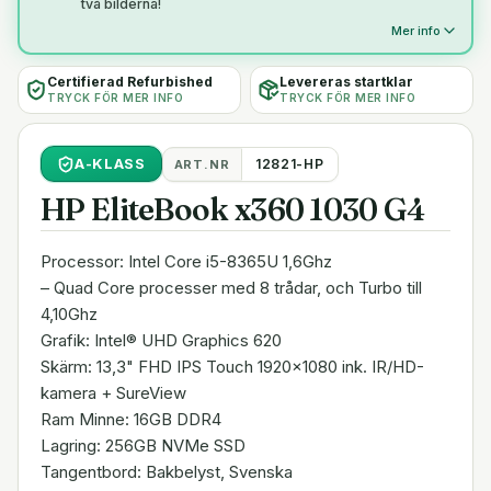
två bilderna!
Mer info
Certifierad Refurbished
Levereras startklar
TRYCK FÖR MER INFO
TRYCK FÖR MER INFO
A
-KLASS
12821-HP
ART.NR
HP EliteBook x360 1030 G4
Processor: Intel Core i5-8365U 1,6Ghz
– Quad Core processer med 8 trådar, och Turbo till
4,10Ghz
Grafik: Intel® UHD Graphics 620
Skärm: 13,3" FHD IPS Touch 1920x1080 ink. IR/HD-
kamera + SureView
Ram Minne: 16GB DDR4
Lagring: 256GB NVMe SSD
Tangentbord: Bakbelyst, Svenska