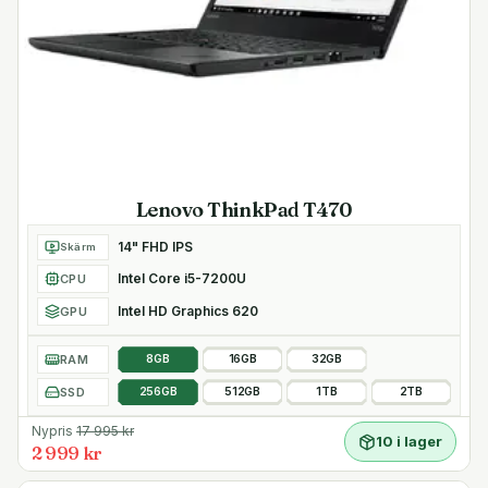
Lenovo ThinkPad T470
14" FHD IPS
Skärm
Intel Core i5-7200U
CPU
Intel HD Graphics 620
GPU
RAM
8GB
16GB
32GB
SSD
256GB
512GB
1TB
2TB
Nypris
17 995
kr
10 i lager
2 999 kr