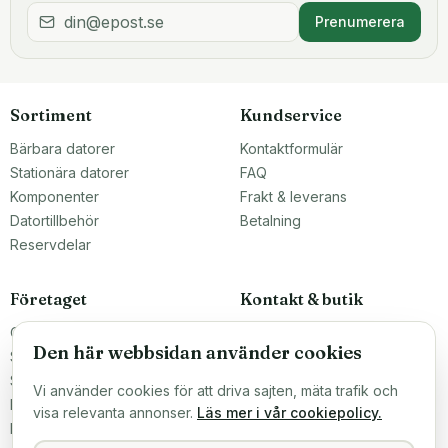
Prenumerera
Sortiment
Kundservice
Bärbara datorer
Kontaktformulär
Stationära datorer
FAQ
Komponenter
Frakt & leverans
Datortillbehör
Betalning
Reservdelar
Företaget
Kontakt & butik
Om oss
Teknikfronten Sverige AB
Den här webbsidan använder cookies
Malmö, Sverige
Större inköp?
info@teknikfronten.se
Sälj till oss
Vi använder cookies för att driva sajten, mäta trafik och
Köpvillkor
ÖPPETTIDER
visa relevanta annonser.
Läs mer i vår cookiepolicy.
Mån–Fre 10–16
Integritetspolicy