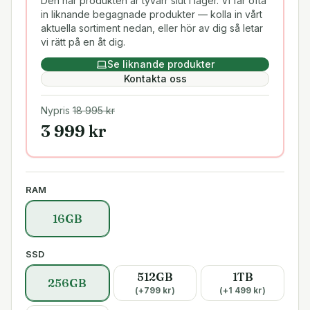
Den här produkten är tyvärr slut i lager. Vi får ofta
in liknande begagnade produkter — kolla in vårt
aktuella sortiment nedan, eller hör av dig så letar
vi rätt på en åt dig.
Se liknande produkter
Kontakta oss
Nypris
18 995
kr
3 999
kr
RAM
16GB
SSD
512GB
1TB
256GB
(+
799
kr)
(+
1 499
kr)