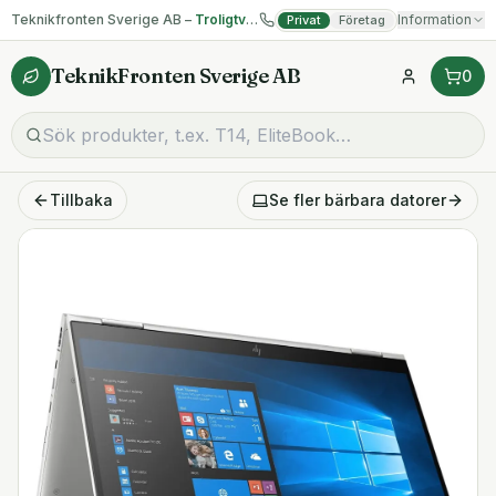
Teknikfronten Sverige AB –
Troligtvis billigast på begagnad IT!
Information
Privat
Företag
TeknikFronten Sverige AB
0
Tillbaka
Se fler
bärbara datorer