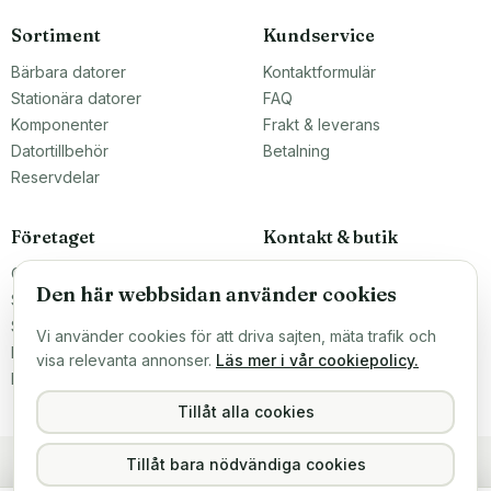
Sortiment
Kundservice
Bärbara datorer
Kontaktformulär
Stationära datorer
FAQ
Komponenter
Frakt & leverans
Datortillbehör
Betalning
Reservdelar
Företaget
Kontakt & butik
Om oss
Teknikfronten Sverige AB
Den här webbsidan använder cookies
Malmö, Sverige
Större inköp?
info@teknikfronten.se
Sälj till oss
Vi använder cookies för att driva sajten, mäta trafik och
Köpvillkor
ÖPPETTIDER
visa relevanta annonser.
Läs mer i vår cookiepolicy.
Mån–Fre 10–16
Integritetspolicy
Hitta hit →
Tillåt alla cookies
Tillåt bara nödvändiga cookies