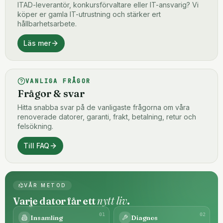
ITAD-leverantör, konkursförvaltare eller IT-ansvarig? Vi
köper er gamla IT-utrustning och stärker ert
hållbarhetsarbete.
Läs mer
VANLIGA FRÅGOR
Frågor & svar
Hitta snabba svar på de vanligaste frågorna om våra
renoverade datorer, garanti, frakt, betalning, retur och
felsökning.
Till FAQ
VÅR METOD
nytt liv
Varje dator får ett
.
0
1
0
2
Insamling
Diagnos