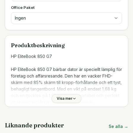
Office Paket
Ingen
Produktbeskrivning
HP EliteBook 850 G7
HP EliteBook 850 G7 bärbar dator är speciellt lämplig för
företag och affärsresande. Den har en vacker FHD-
skärm med 85% skärm till kropp-förhållande och ett tyst,
behagligt tangentbord. Med en vikt på endast 1,68 kg
och en tjocklek på 1,92 cm är den portabel och perfekt
Visa mer
att ta med vid långa resor. De avancerade
säkerhetsfunktionerna och generösa
anslutningsmöjligheterna gör datorn till ett utmärkt val för
en företagsmiljö.
Liknande produkter
Se alla →