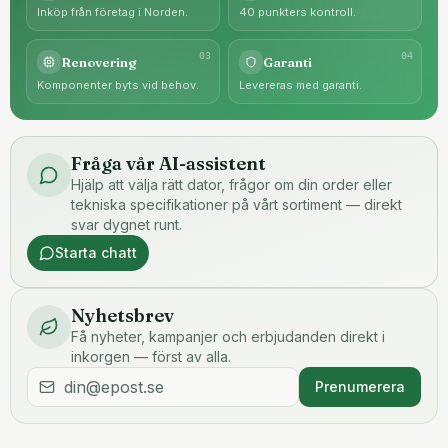
Inköp från företag i Norden.
40 punkters kontroll.
0
3
0
4
Renovering
Garanti
Komponenter byts vid behov.
Levereras med garanti.
Fråga vår AI-assistent
Hjälp att välja rätt dator, frågor om din order eller
tekniska specifikationer på vårt sortiment — direkt
svar dygnet runt.
Starta chatt
Nyhetsbrev
Få nyheter, kampanjer och erbjudanden direkt i
inkorgen — först av alla.
Prenumerera