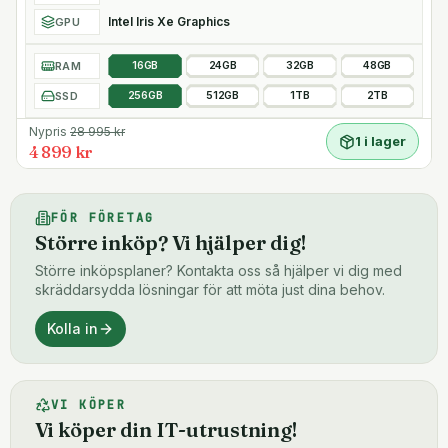
Intel Iris Xe Graphics
GPU
RAM
16GB
24GB
32GB
48GB
SSD
256GB
512GB
1TB
2TB
Nypris
28 995
kr
1 i lager
4 899 kr
FÖR FÖRETAG
Större inköp? Vi hjälper dig!
Större inköpsplaner? Kontakta oss så hjälper vi dig med
skräddarsydda lösningar för att möta just dina behov.
Kolla in
VI KÖPER
Vi köper din IT-utrustning!