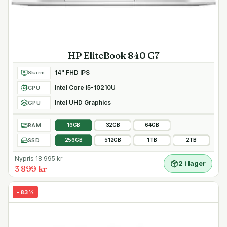
HP EliteBook 840 G7
14" FHD IPS
Skärm
Intel Core i5-10210U
CPU
Intel UHD Graphics
GPU
RAM
16GB
32GB
64GB
SSD
256GB
512GB
1TB
2TB
Nypris
18 995
kr
2 i lager
3 899 kr
-
83
%