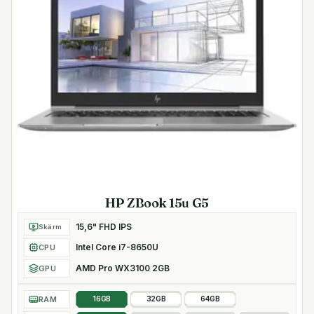
HDMI
HDMI 2.0b-utgången låter dig ansluta datorn till en HD-
TV eller projektor så du kan spela upp videos i Ultra HD
2160p på stor skärm.
Säkerhetsfunktioner
- Fingeravtrycksläsare för säker inloggning
- Stödjer TPM 2.0-auktorisering
- HP Sure Start G5, HP DriveLock, HP BIOSphere och HP
SureClick för omfattande säkerhet
- HP Manageability Integration Kit för enkel distribution
- Flerfaktorsauktorisering
HP ZBook 15u G5
- Plats för Kensingtonlås
15,6" FHD IPS
Skärm
Anslutningar
Intel Core i7-8650U
CPU
- 2x USB-C 3.2 Gen1-portar
AMD Pro WX3100 2GB
GPU
- 2x USB-A 3.2 Gen1-portar (en med
snabbladdningsfunktion)
RAM
16GB
32GB
64GB
- Smart Card-kortplats