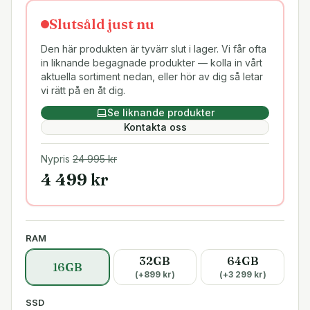
Slutsåld just nu
Den här produkten är tyvärr slut i lager. Vi får ofta
in liknande begagnade produkter — kolla in vårt
aktuella sortiment nedan, eller hör av dig så letar
vi rätt på en åt dig.
Se liknande produkter
Kontakta oss
Nypris
24 995
kr
4 499
kr
RAM
32GB
64GB
16GB
(+
899
kr)
(+
3 299
kr)
SSD