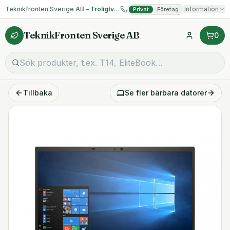
Teknikfronten Sverige AB –
Troligtvis billigast på begagnad IT!
Information
Privat
Företag
TeknikFronten Sverige AB
0
Tillbaka
Se fler
bärbara datorer