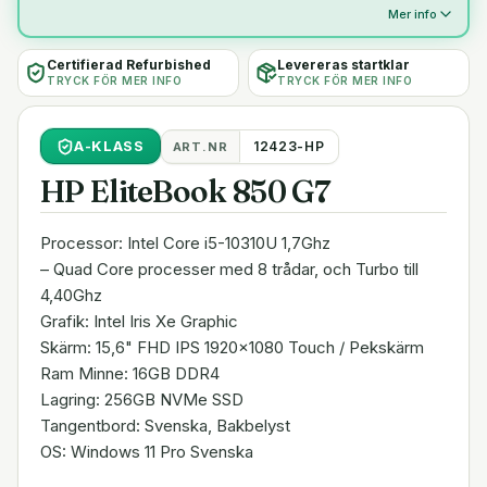
Mer info
Certifierad Refurbished
Levereras startklar
TRYCK FÖR MER INFO
TRYCK FÖR MER INFO
A
-KLASS
12423-HP
ART.NR
HP EliteBook 850 G7
Processor: Intel Core i5-10310U 1,7Ghz
– Quad Core processer med 8 trådar, och Turbo till
4,40Ghz
Grafik: Intel Iris Xe Graphic
Skärm: 15,6" FHD IPS 1920x1080 Touch / Pekskärm
Ram Minne: 16GB DDR4
Lagring: 256GB NVMe SSD
Tangentbord: Svenska, Bakbelyst
OS: Windows 11 Pro Svenska