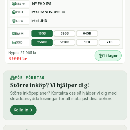
14" FHD IPS
Skärm
Intel Core i5-8250U
CPU
Intel UHD
GPU
RAM
16GB
32GB
64GB
SSD
256GB
512GB
1TB
2TB
Nypris
27 995
kr
1 i lager
3 999 kr
FÖR FÖRETAG
Större inköp? Vi hjälper dig!
Större inköpsplaner? Kontakta oss så hjälper vi dig med
skräddarsydda lösningar för att möta just dina behov.
Kolla in