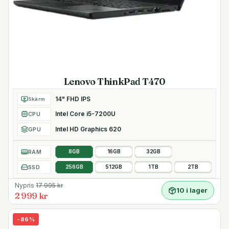
Lenovo ThinkPad T470
14" FHD IPS
Skärm
Intel Core i5-7200U
CPU
Intel HD Graphics 620
GPU
RAM
8GB
16GB
32GB
SSD
256GB
512GB
1TB
2TB
Nypris
17 995
kr
10 i lager
2 999 kr
-
86
%