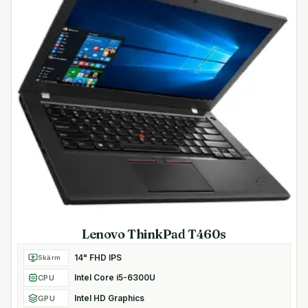
Start Gen6, vilken automatiskt återställer BIOS efter
skadlig kod, rootkits eller korruption.
HDMI
HDMI 2.0b-utgången låter dig ansluta datorn till en HD-
TV eller projektor så du kan spela upp videos i Ultra HD
2160p på stor skärm.
Säkerhetsfunktioner
- Fingeravtrycksläsare för säker inloggning
- Stödjer TPM 2.0-auktorisering
- HP Sure Start G5, HP DriveLock, HP BIOSphere och HP
SureClick för omfattande säkerhet
- HP Manageability Integration Kit för enkel distribution
- Flerfaktorsauktorisering
Lenovo ThinkPad T460s
- Plats för Kensingtonlås
14" FHD IPS
Skärm
Anslutningar
Intel Core i5-6300U
CPU
- 2x USB-C 3.2 Gen1-portar
Intel HD Graphics
GPU
- 2x USB-A 3.2 Gen1-portar (en med