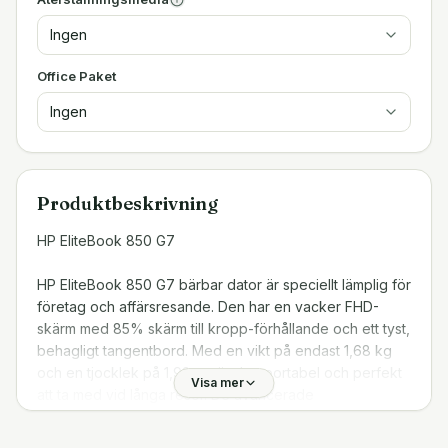
Ingen
Office Paket
Ingen
Produktbeskrivning
HP EliteBook 850 G7
HP EliteBook 850 G7 bärbar dator är speciellt lämplig för
företag och affärsresande. Den har en vacker FHD-
skärm med 85% skärm till kropp-förhållande och ett tyst,
behagligt tangentbord. Med en vikt på endast 1,68 kg
och en tjocklek på 1,92 cm är den portabel och perfekt
Visa mer
att ta med vid långa resor. De avancerade
säkerhetsfunktionerna och generösa
anslutningsmöjligheterna gör datorn till ett utmärkt val för