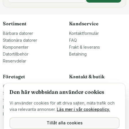
Sortiment
Kundservice
Bärbara datorer
Kontaktformulär
Stationära datorer
FAQ
Komponenter
Frakt & leverans
Datortillbehör
Betalning
Reservdelar
Företaget
Kontakt & butik
Om oss
Teknikfronten Sverige AB
Den här webbsidan använder cookies
Malmö, Sverige
Större inköp?
info@teknikfronten.se
Sälj till oss
Vi använder cookies för att driva sajten, mäta trafik och
Köpvillkor
ÖPPETTIDER
visa relevanta annonser.
Läs mer i vår cookiepolicy.
Mån–Fre 10–16
Integritetspolicy
Hitta hit →
Tillåt alla cookies