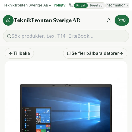
Teknikfronten Sverige AB –
Troligtvis billigast på begagnad IT!
Information
Privat
Företag
TeknikFronten Sverige AB
0
Tillbaka
Se fler
bärbara datorer