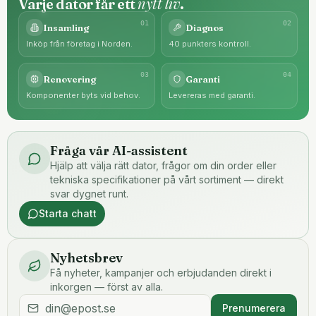
nytt liv
Varje dator får ett
.
0
1
0
2
Insamling
Diagnos
Inköp från företag i Norden.
40 punkters kontroll.
0
3
0
4
Renovering
Garanti
Komponenter byts vid behov.
Levereras med garanti.
Fråga vår AI-assistent
Hjälp att välja rätt dator, frågor om din order eller
tekniska specifikationer på vårt sortiment — direkt
svar dygnet runt.
Starta chatt
Nyhetsbrev
Få nyheter, kampanjer och erbjudanden direkt i
inkorgen — först av alla.
Prenumerera