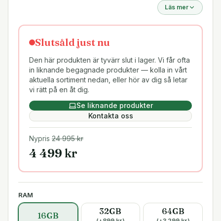
Läs mer
Slutsåld just nu
Den här produkten är tyvärr slut i lager. Vi får ofta
in liknande begagnade produkter — kolla in vårt
aktuella sortiment nedan, eller hör av dig så letar
vi rätt på en åt dig.
Se liknande produkter
Kontakta oss
Nypris
24 995
kr
4 499
kr
RAM
32GB
64GB
16GB
(+
899
kr)
(+
3 299
kr)