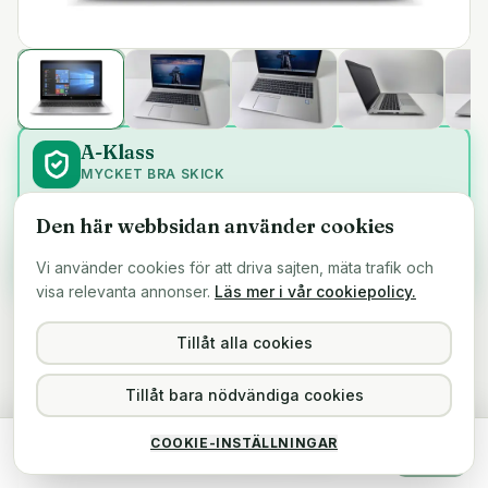
A-Klass
MYCKET BRA SKICK
Begagnad HP EliteBook 850 G6 i mycket fint skick.
Den här webbsidan använder cookies
En produkt i A-klass med ett minus, har en kantstött, se
bild! I övrigt är datorn i sin helhet i mycket fint skick.
Vi använder cookies för att driva sajten, mäta trafik och
Mer info
visa relevanta annonser.
Läs mer i vår cookiepolicy.
Certifierad Refurbished
Levereras startklar
Tillåt alla cookies
TRYCK FÖR MER INFO
TRYCK FÖR MER INFO
Tillåt bara nödvändiga cookies
A
-KLASS
11567-HP
ART.NR
HP EliteBook 850 G6
COOKIE-INSTÄLLNINGAR
4 499 kr
HP EliteBook 850 G6
Köp
Slutsåld
inkl. moms