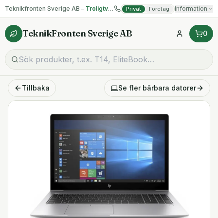
Teknikfronten Sverige AB –
Troligtvis billigast på begagnad IT!
Information
Privat
Företag
TeknikFronten Sverige AB
0
Tillbaka
Se fler
bärbara datorer