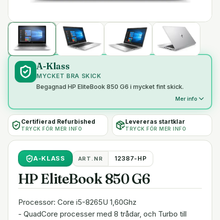
A-Klass
MYCKET BRA SKICK
Begagnad HP EliteBook 850 G6 i mycket fint skick.
Mer info
Certifierad Refurbished
Levereras startklar
TRYCK FÖR MER INFO
TRYCK FÖR MER INFO
A
-KLASS
12387-HP
ART.NR
HP EliteBook 850 G6
Processor: Core i5-8265U 1,60Ghz
- QuadCore processer med 8 trådar, och Turbo till