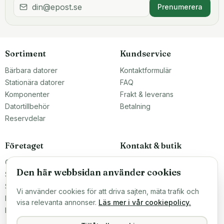
Prenumerera
Sortiment
Kundservice
Bärbara datorer
Kontaktformulär
Stationära datorer
FAQ
Komponenter
Frakt & leverans
Datortillbehör
Betalning
Reservdelar
Företaget
Kontakt & butik
Om oss
Teknikfronten Sverige AB
Den här webbsidan använder cookies
Malmö, Sverige
Större inköp?
info@teknikfronten.se
Sälj till oss
Vi använder cookies för att driva sajten, mäta trafik och
Köpvillkor
ÖPPETTIDER
visa relevanta annonser.
Läs mer i vår cookiepolicy.
Mån–Fre 10–16
Integritetspolicy
Hitta hit →