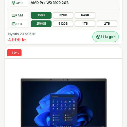
AMD Pro WX3100 2GB
GPU
RAM
16GB
32GB
64GB
SSD
256GB
512GB
1TB
2TB
Nypris
23 995
kr
1 i lager
4 999 kr
-
79
%