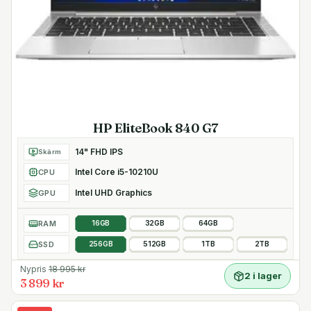
HP EliteBook 840 G7
14" FHD IPS
Skärm
Intel Core i5-10210U
CPU
Intel UHD Graphics
GPU
RAM
16GB
32GB
64GB
SSD
256GB
512GB
1TB
2TB
Nypris
18 995
kr
2 i lager
3 899 kr