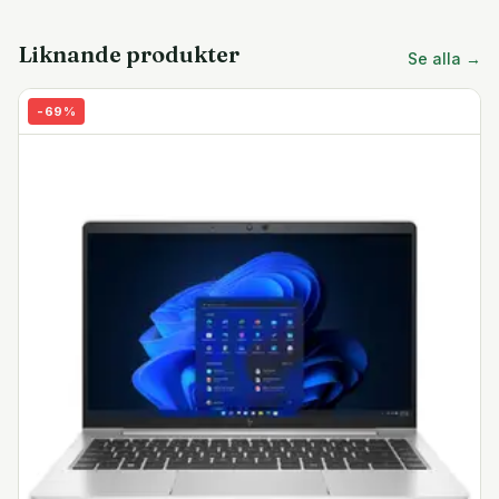
köra flera processer samtidigt utan fördröjning eller
lagg. När mer kraft krävs kan processorn växla till ett 4,1
Liknande produkter
Se alla →
GHz turboläge för extra prestanda. Snabb DDR4-RAM
och integrerad Intel HD Graphics 620-enhet medföljer.
-
69
%
Full HD-skärm
Den antireflexbehandlade WLED IPS-skärmen på 15.6
tum ger dig högdetaljerad Full HD 1080p-upplösning.
IPS-tekniken ger djupare kontrast, ljusare färger och
bredare betraktningsvinklar.
SSD-lagring
Datorn är utrustad med supersnabb PCIe NVMe SSD-
lagring som låter systemet starta upp eller vakna från
viloläge på bara några sekunder.
Fantastiskt ljud
De Bang & Olufsen-justerade stereohögtalarna ger
skarp och distinkt akustik över hela spektrat, och med
trippla multiarray-mikrofoner kommer du inte ha några