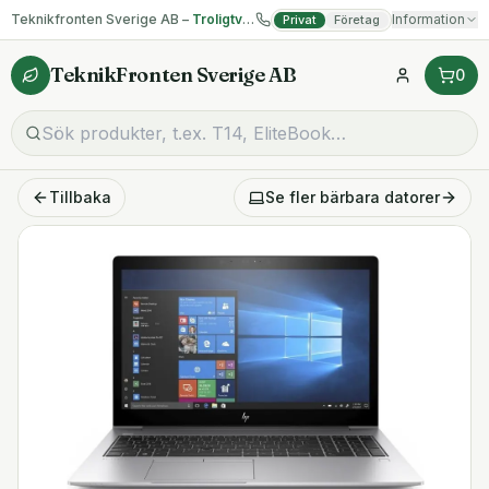
Teknikfronten Sverige AB –
Troligtvis billigast på begagnad IT!
Information
Privat
Företag
TeknikFronten Sverige AB
0
Tillbaka
Se fler
bärbara datorer