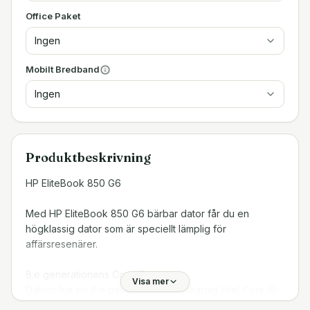
Office Paket
Ingen
Mobilt Bredband
Ingen
Produktbeskrivning
HP EliteBook 850 G6
Med HP EliteBook 850 G6 bärbar dator får du en
högklassig dator som är speciellt lämplig för
affärsresenärer.
8:e generationens Core i5
Visa mer
Datorn har en 8:e generationens fyrkärnig Intel Core i5-
processor från Whiskey Lake socket-familjen som kan