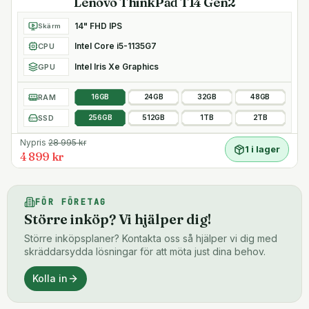
Lenovo ThinkPad T14 Gen2
14" FHD IPS
Skärm
Intel Core i5-1135G7
CPU
Intel Iris Xe Graphics
GPU
RAM
16GB
24GB
32GB
48GB
SSD
256GB
512GB
1TB
2TB
Nypris
28 995
kr
1 i lager
4 899 kr
FÖR FÖRETAG
Större inköp? Vi hjälper dig!
Större inköpsplaner? Kontakta oss så hjälper vi dig med
skräddarsydda lösningar för att möta just dina behov.
Kolla in