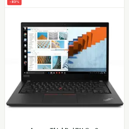
-
83
%