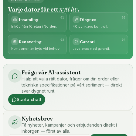
nytt liv
Varje dator får ett
.
0
1
0
2
Insamling
Diagnos
Inköp från företag i Norden.
40 punkters kontroll.
0
3
0
4
Renovering
Garanti
Komponenter byts vid behov.
Levereras med garanti.
Fråga vår AI-assistent
Hjälp att välja rätt dator, frågor om din order eller
tekniska specifikationer på vårt sortiment — direkt
svar dygnet runt.
Starta chatt
Nyhetsbrev
Få nyheter, kampanjer och erbjudanden direkt i
inkorgen — först av alla.