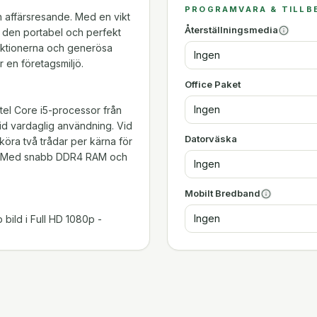
PROGRAMVARA & TILLB
h affärsresande. Med en vikt
Återställningsmedia
r den portabel och perfekt
nktionerna och generösa
Ingen
r en företagsmiljö.
Office Paket
Ingen
tel Core i5-processor från
id vardaglig användning. Vid
Datorväska
köra två trådar per kärna för
ng. Med snabb DDR4 RAM och
Ingen
Mobilt Bredband
Ingen
bild i Full HD 1080p -
skför snabb uppstart och