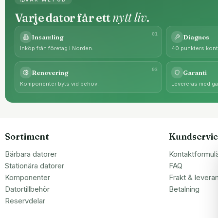
nytt liv
Varje dator får ett
.
0
1
Insamling
Diagnos
Inköp från företag i Norden.
40 punkters kontr
0
3
Renovering
Garanti
Komponenter byts vid behov.
Levereras med gar
Sortiment
Kundservic
Bärbara datorer
Kontaktformul
Stationära datorer
FAQ
Komponenter
Frakt & levera
Datortillbehör
Betalning
Reservdelar