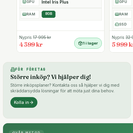
Intel Iris Plus
GPU
GPU
- Två USB-A 3.0-portar (en med snabbladdnings-funkti
- Smart Card-plats
8GB
RAM
RAM
- Supersnabbt Intel AX201 WiFi-6 (WiFi-ax) MU-MIMO o
- 3.5 mm kombinerad port för hörlurar/mikrofon
SSD
Fler egenskaper
Nypris
17 995
kr
Nypris
32 
- Windows 10/11 Pro 64-bitars operativsystem förinstalle
4 399 kr
1 i lager
5 999 k
- 720p HD-webbkamera
- Bakgrundsbelyst tangentbord
- Pekplatta med multitouchkapacitet
FÖR FÖRETAG
Större inköp? Vi hjälper dig!
Större inköpsplaner? Kontakta oss så hjälper vi dig med
skräddarsydda lösningar för att möta just dina behov.
Kolla in
VÅR METOD