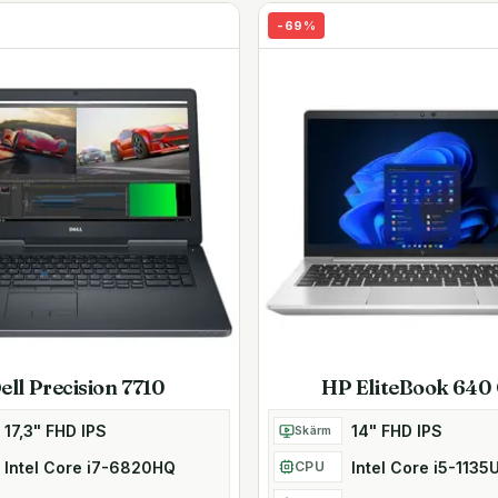
-
69
%
tinkt akustik över hela
du inte att ha några problem
ler projektor så du kan spela
P SureClick för omfattande
ell Precision 7710
HP EliteBook 640
17,3" FHD IPS
14" FHD IPS
Skärm
Intel Core i7-6820HQ
Intel Core i5-1135
CPU
l 4K-upplösning