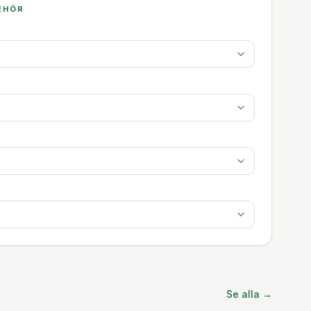
EHÖR
Se alla →