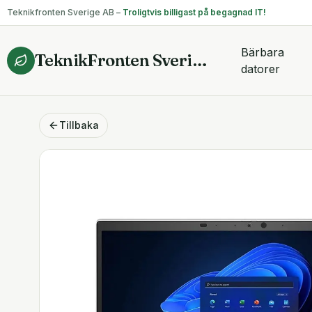
Teknikfronten Sverige AB –
Troligtvis billigast på begagnad IT!
Bärbara
TeknikFronten Sverige AB
datorer
Tillbaka