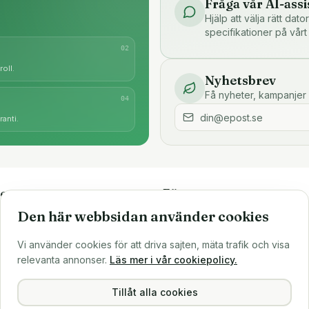
Fråga vår AI-assi
Hjälp att välja rätt dat
specifikationer på vårt
0
2
oll.
Nyhetsbrev
Få nyheter, kampanjer 
0
4
anti.
e
Företaget
Den här webbsidan använder cookies
är
Om oss
Större inköp?
Vi använder cookies för att driva sajten, mäta trafik och visa
ns
Sälj till oss
relevanta annonser.
Läs mer i vår cookiepolicy.
Köpvillkor
Integritetspolicy
Tillåt alla cookies