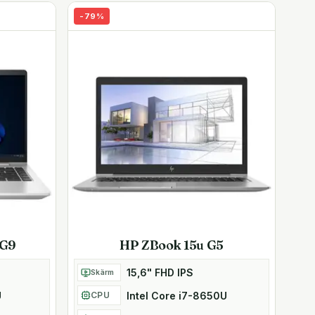
-
79
%
 G9
HP ZBook 15u G5
15,6" FHD IPS
Skärm
U
Intel Core i7-8650U
CPU