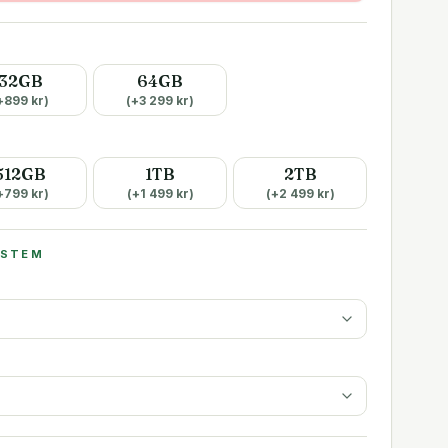
32GB
64GB
+
899
kr)
(+
3 299
kr)
512GB
1TB
2TB
+
799
kr)
(+
1 499
kr)
(+
2 499
kr)
YSTEM