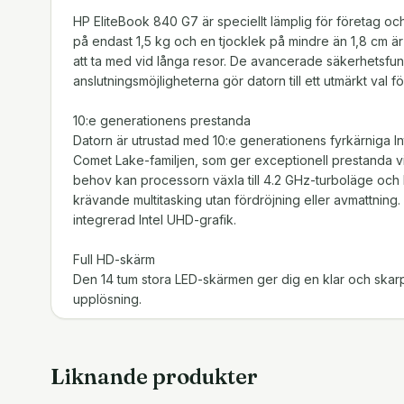
HP EliteBook 840 G7 är speciellt lämplig för företag oc
på endast 1,5 kg och en tjocklek på mindre än 1,8 cm ä
att ta med vid långa resor. De avancerade säkerhetsfu
anslutningsmöjligheterna gör datorn till ett utmärkt val fö
10:e generationens prestanda
Datorn är utrustad med 10:e generationens fyrkärniga In
Comet Lake-familjen, som ger exceptionell prestanda v
behov kan processorn växla till 4.2 GHz-turboläge och 
krävande multitasking utan fördröjning eller avmattni
integrerad Intel UHD-grafik.
Full HD-skärm
Den 14 tum stora LED-skärmen ger dig en klar och skarp 
upplösning.
SSD-lagring
Datork kommer med ett supersnabbt PCIe NVMe SSD-di
Liknande produkter
laddning av dina program och filer.