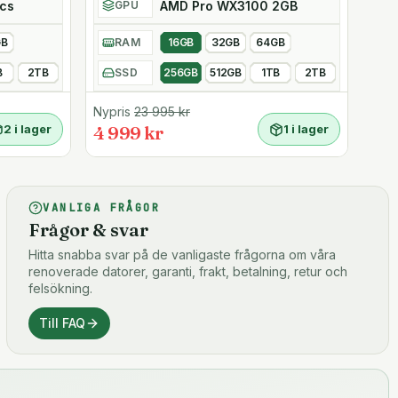
ics
AMD Pro WX3100 2GB
GPU
GB
RAM
16GB
32GB
64GB
B
2TB
SSD
256GB
512GB
1TB
2TB
Nypris
23 995
kr
2 i lager
4 999 kr
1 i lager
VANLIGA FRÅGOR
Frågor & svar
Hitta snabba svar på de vanligaste frågorna om våra
renoverade datorer, garanti, frakt, betalning, retur och
felsökning.
Till FAQ