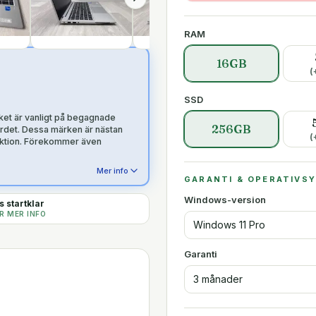
RAM
16GB
(
SSD
ket är vanligt på begagnade
256GB
rdet. Dessa märken är nästan
(
nktion. Förekommer även
Mer info
GARANTI & OPERATIVS
Windows-version
 startklar
R MER INFO
Windows 11 Pro
Garanti
3 månader