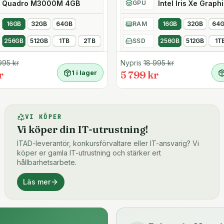
Quadro M3000M 4GB
Intel Iris Xe Graph
GPU
on)
16GB
32GB
64GB
RAM
16GB
32GB
64
ch Bluetooth 5.0
256GB
512GB
1TB
2TB
SSD
256GB
512GB
1T
995
kr
Nypris
18 995
kr
rat
r
1 i lager
5 799 kr
VI KÖPER
Vi köper din IT-utrustning!
ITAD-leverantör, konkursförvaltare eller IT-ansvarig? Vi
köper er gamla IT-utrustning och stärker ert
hållbarhetsarbete.
Läs mer