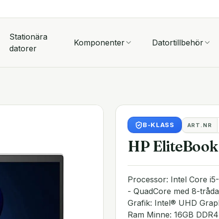
Stationära
Komponenter
Datortillbehör
datorer
B
-KLASS
ART.NR
HP EliteBook
Processor: Intel Core i
- QuadCore med 8-tråda
Grafik: Intel® UHD Grap
Ram Minne: 16GB DDR4