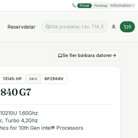
Information
Privat
Företag
Reservdelar
0
Se fler
bärbara datorer
13145-HP
8PZ96AV
SKU
 840 G7
5-10210U 1.60Ghz
r, Turbo 4,2Ghz
hics for 10th Gen Intel® Processors