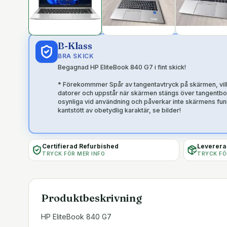
B-Klass
BRA SKICK
Begagnad HP EliteBook 840 G7 i fint skick!
* Förekommmer Spår av tangentavtryck på skärmen, vil
datorer och uppstår när skärmen stängs över tangentbo
osynliga vid användning och påverkar inte skärmens fu
kantstött av obetydlig karaktär, se bilder!
Certifierad Refurbished
Levereras
TRYCK FÖR MER INFO
TRYCK FÖ
Produktbeskrivning
HP EliteBook 840 G7