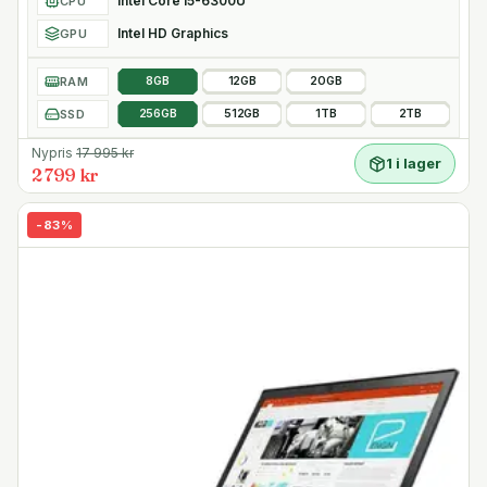
Intel Core i5-6300U
CPU
Intel HD Graphics
GPU
RAM
8GB
12GB
20GB
SSD
256GB
512GB
1TB
2TB
Nypris
17 995
kr
1 i lager
2 799 kr
-
83
%