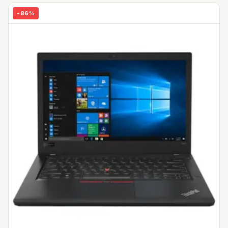
-
86
%