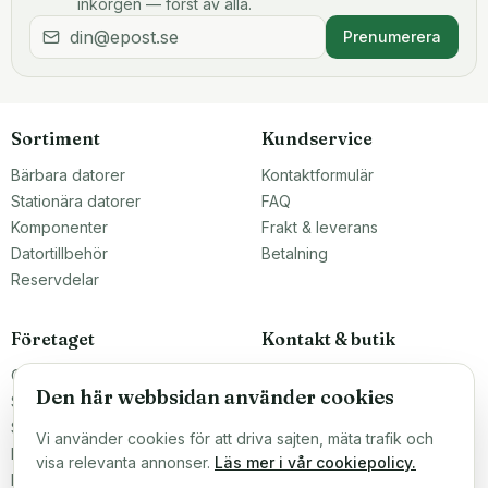
inkorgen — först av alla.
Prenumerera
Sortiment
Kundservice
Bärbara datorer
Kontaktformulär
Stationära datorer
FAQ
Komponenter
Frakt & leverans
Datortillbehör
Betalning
Reservdelar
Företaget
Kontakt & butik
Om oss
Teknikfronten Sverige AB
Den här webbsidan använder cookies
Malmö, Sverige
Större inköp?
info@teknikfronten.se
Sälj till oss
Vi använder cookies för att driva sajten, mäta trafik och
Köpvillkor
ÖPPETTIDER
visa relevanta annonser.
Läs mer i vår cookiepolicy.
Mån–Fre 10–16
Integritetspolicy