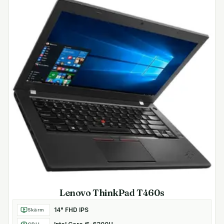
Anslutningar
– Två USB-C 3.1-port med Thunderbolt-videoutgång I
upp till 4K-upplösning
– Två USB-A 3.0-portar (en med snabbladdnings-
funktion)
– Smart Card-plats
– Supersnabbt Intel AX201 WiFi-6 (WiFi-ax) MU-MIMO
och Bluetooth 5.0
– 3.5 mm kombinerad port för hörlurar/mikrofon
Fler egenskaper
– Windows 10/11 Pro 64-bitars operativsystem
förinstallerat
– 720p HD-webbkamera
– Bakgrundsbelyst Svensk tangentbord
– Pekplatta med multitouchkapacitet
Lenovo ThinkPad T460s
14" FHD IPS
Skärm