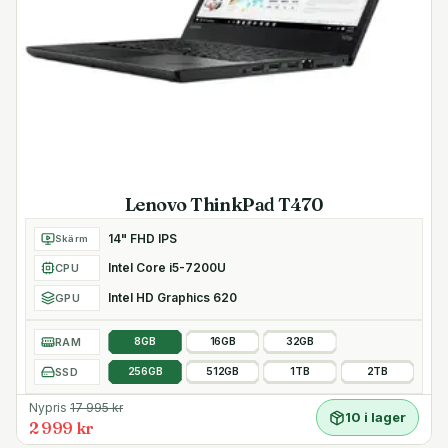
Lenovo ThinkPad T470
14" FHD IPS
Skärm
Intel Core i5-7200U
CPU
Intel HD Graphics 620
GPU
RAM
8GB
16GB
32GB
SSD
256GB
512GB
1TB
2TB
Nypris
17 995
kr
10 i lager
2 999 kr