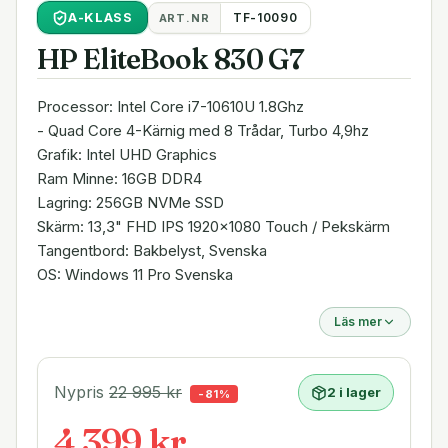
A
-KLASS
TF-10090
ART.NR
HP EliteBook 830 G7
Processor: Intel Core i7-10610U 1.8Ghz
- Quad Core 4-Kärnig med 8 Trådar, Turbo 4,9hz
Grafik: Intel UHD Graphics
Ram Minne: 16GB DDR4
Lagring: 256GB NVMe SSD
Skärm: 13,3" FHD IPS 1920x1080 Touch / Pekskärm
Tangentbord: Bakbelyst, Svenska
OS: Windows 11 Pro Svenska
Läs mer
Nypris
22 995
kr
2 i lager
-
81
%
4 399 kr