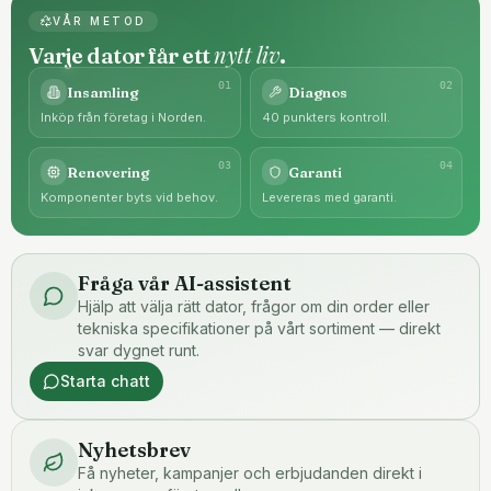
VÅR METOD
nytt liv
Varje dator får ett
.
0
1
0
2
Insamling
Diagnos
Inköp från företag i Norden.
40 punkters kontroll.
0
3
0
4
Renovering
Garanti
Komponenter byts vid behov.
Levereras med garanti.
Fråga vår AI-assistent
Hjälp att välja rätt dator, frågor om din order eller
tekniska specifikationer på vårt sortiment — direkt
svar dygnet runt.
Starta chatt
Nyhetsbrev
Få nyheter, kampanjer och erbjudanden direkt i