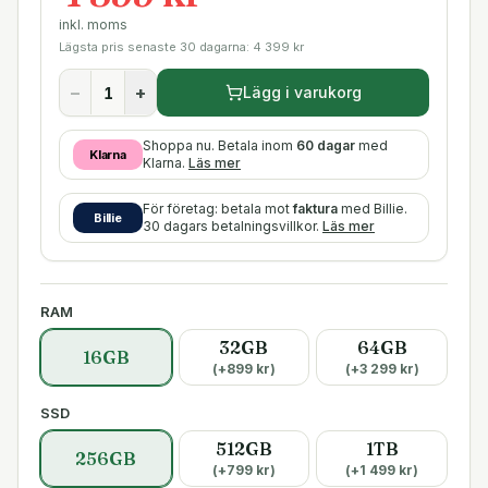
inkl. moms
Lägsta pris senaste 30 dagarna:
4 399
kr
−
+
Lägg i varukorg
Shoppa nu. Betala inom
60 dagar
med
Klarna
Klarna.
Läs mer
För företag: betala mot
faktura
med Billie.
Billie
30 dagars betalningsvillkor.
Läs mer
RAM
32GB
64GB
16GB
(+
899
kr)
(+
3 299
kr)
SSD
512GB
1TB
256GB
(+
799
kr)
(+
1 499
kr)