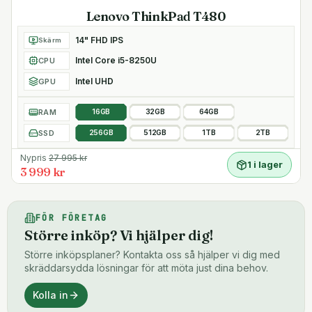
Lenovo ThinkPad T480
14" FHD IPS
Skärm
Intel Core i5-8250U
CPU
Intel UHD
GPU
RAM
16GB
32GB
64GB
SSD
256GB
512GB
1TB
2TB
Nypris
27 995
kr
1 i lager
3 999 kr
FÖR FÖRETAG
Större inköp? Vi hjälper dig!
Större inköpsplaner? Kontakta oss så hjälper vi dig med
skräddarsydda lösningar för att möta just dina behov.
Kolla in