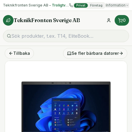
Teknikfronten Sverige AB –
Troligtvis billigast på begagnad IT!
Information
Privat
Företag
TeknikFronten Sverige AB
0
Tillbaka
Se fler
bärbara datorer