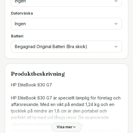
Ingen
Datorväska
Ingen
Batteri
Begagnad Original Batteri (Bra skick)
Produktbeskrivning
HP EliteBook 830 G7
HP EliteBook 830 G7 är speciellt lämplig för företag och
affärsresande. Med en vikt på endast 1,24 kg och en
tjocklek på mindre än 1,8 cm är den portabel och
perfekt att ta med vid långa resor. De avancerade
säkerhetsfunktionerna och generösa
Visa mer
anslutningsmöjligheterna gör datorn till ett utmärkt val för