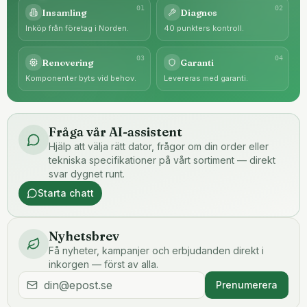
0
1
0
2
Insamling
Diagnos
Inköp från företag i Norden.
40 punkters kontroll.
0
3
0
4
Renovering
Garanti
Komponenter byts vid behov.
Levereras med garanti.
Fråga vår AI-assistent
Hjälp att välja rätt dator, frågor om din order eller
tekniska specifikationer på vårt sortiment — direkt
svar dygnet runt.
Starta chatt
Nyhetsbrev
Få nyheter, kampanjer och erbjudanden direkt i
inkorgen — först av alla.
Prenumerera