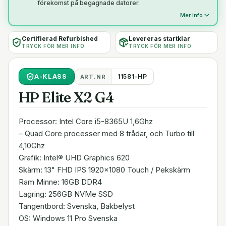
förekomst på begagnade datorer.
Mer info
Certifierad Refurbished
Levereras startklar
TRYCK FÖR MER INFO
TRYCK FÖR MER INFO
A
-KLASS
11581-HP
ART.NR
HP Elite X2 G4
Processor: Intel Core i5-8365U 1,6Ghz
– Quad Core processer med 8 trådar, och Turbo till
4,10Ghz
Grafik: Intel® UHD Graphics 620
Skärm: 13" FHD IPS 1920x1080 Touch / Pekskärm
Ram Minne: 16GB DDR4
Lagring: 256GB NVMe SSD
Tangentbord: Svenska, Bakbelyst
OS: Windows 11 Pro Svenska