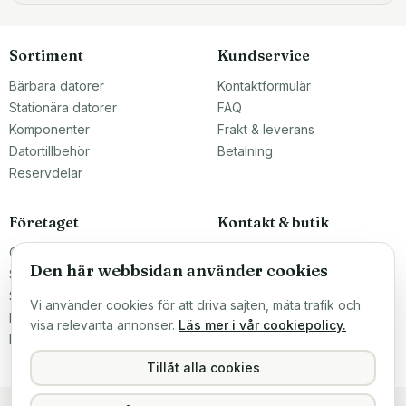
Sortiment
Kundservice
Bärbara datorer
Kontaktformulär
Stationära datorer
FAQ
Komponenter
Frakt & leverans
Datortillbehör
Betalning
Reservdelar
Företaget
Kontakt & butik
Om oss
Teknikfronten Sverige AB
Den här webbsidan använder cookies
Malmö, Sverige
Större inköp?
info@teknikfronten.se
Sälj till oss
Vi använder cookies för att driva sajten, mäta trafik och
Köpvillkor
ÖPPETTIDER
visa relevanta annonser.
Läs mer i vår cookiepolicy.
Mån–Fre 10–16
Integritetspolicy
Hitta hit →
Tillåt alla cookies