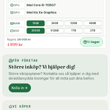
Intel Core i5-1135G7
CPU
Intel Iris Xe Graphics
GPU
RAM
16GB
24GB
32GB
48GB
SSD
256GB
512GB
1TB
2TB
Nypris
28 995
kr
1 i lager
4 899 kr
FÖR FÖRETAG
Större inköp? Vi hjälper dig!
Större inköpsplaner? Kontakta oss så hjälper vi dig med
skräddarsydda lösningar för att möta just dina behov.
Kolla in
VI KÖPER