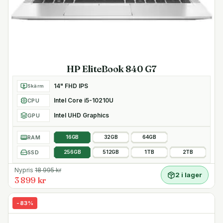
HP EliteBook 840 G7
14" FHD IPS
Skärm
Intel Core i5-10210U
CPU
Intel UHD Graphics
GPU
RAM
16GB
32GB
64GB
SSD
256GB
512GB
1TB
2TB
Nypris
18 995
kr
2 i lager
3 899 kr
-
83
%