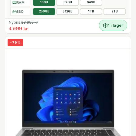
RAM
16GB
32GB
64GB
SSD
256GB
512GB
1TB
2TB
Nypris
23 995
kr
1 i lager
4 999 kr
-
79
%