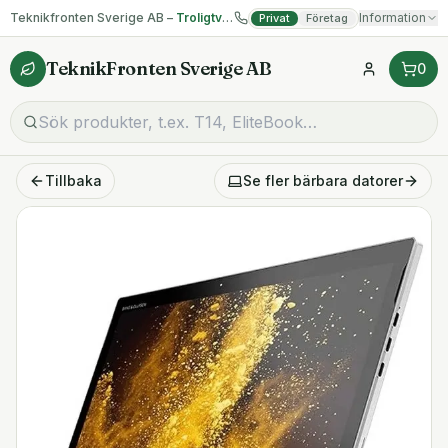
Teknikfronten Sverige AB –
Troligtvis billigast på begagnad IT!
Information
Privat
Företag
TeknikFronten Sverige AB
0
Tillbaka
Se fler
bärbara datorer