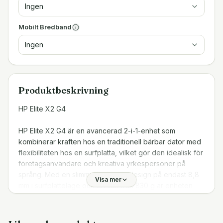
Ingen
Mobilt Bredband
Ingen
Produktbeskrivning
HP Elite X2 G4
HP Elite X2 G4 är en avancerad 2-i-1-enhet som
kombinerar kraften hos en traditionell bärbar dator med
flexibiliteten hos en surfplatta, vilket gör den idealisk för
företagsanvändare och kreativa yrkespersoner på
språng. Med en slimmad, elegant design på endast 8,8
Visa mer
mm i surfplatteläge och en vikt från 830 g är enheten
utmärkt för både mobilt arbete och högpresterande
uppgifter. Dess robusta säkerhetsfunktioner och breda
anslutningsmöjligheter kompletterar en förstklassig