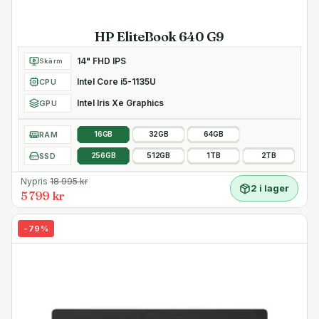
HP EliteBook 640 G9
14" FHD IPS
Skärm
Intel Core i5-1135U
CPU
Intel Iris Xe Graphics
GPU
RAM
16GB
32GB
64GB
SSD
256GB
512GB
1TB
2TB
Nypris
18 995
kr
2 i lager
5 799 kr
-
79
%