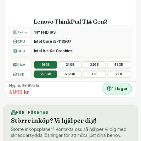
Lenovo ThinkPad T14 Gen2
14" FHD IPS
Skärm
Intel Core i5-1135G7
CPU
Intel Iris Xe Graphics
GPU
RAM
16GB
24GB
32GB
48GB
SSD
256GB
512GB
1TB
2TB
Nypris
28 995
kr
1 i lager
4 899 kr
FÖR FÖRETAG
Större inköp? Vi hjälper dig!
Större inköpsplaner? Kontakta oss så hjälper vi dig med
skräddarsydda lösningar för att möta just dina behov.