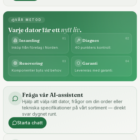
VÅR METOD
nytt liv
Varje dator får ett
.
0
1
0
2
Insamling
Diagnos
Inköp från företag i Norden.
40 punkters kontroll.
0
3
0
4
Renovering
Garanti
Komponenter byts vid behov.
Levereras med garanti.
Fråga vår AI-assistent
Hjälp att välja rätt dator, frågor om din order eller
tekniska specifikationer på vårt sortiment — direkt
svar dygnet runt.
Starta chatt