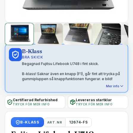
B-Klass
BRA SKICK
Begagnad Fujitsu Lifebook U748 i fint skick.
B-klass! Saknar även en knapp (F1), går fint att trycka på
gummipluppen så knappfunktionen fungerar. e bild!
Mer info
Certifierad Refurbished
Levereras startklar
TRYCK FÖR MER INFO
TRYCK FÖR MER INFO
B
-KLASS
12674-FS
ART.NR