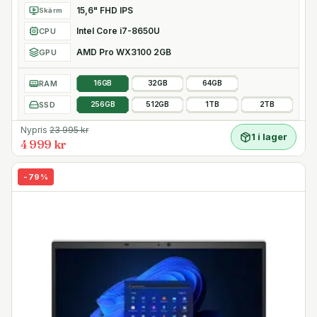
15,6" FHD IPS
Skärm
Intel Core i7-8650U
CPU
AMD Pro WX3100 2GB
GPU
RAM
16GB
32GB
64GB
SSD
256GB
512GB
1TB
2TB
Nypris
23 995
kr
1 i lager
4 999 kr
-
79
%