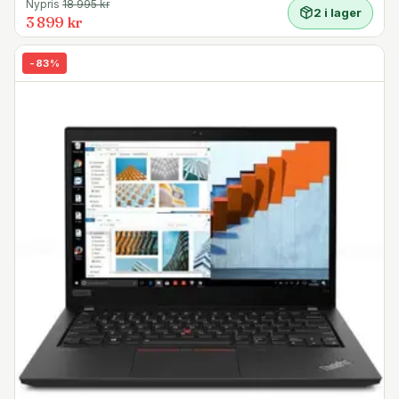
Nypris
18 995
kr
2 i lager
3 899 kr
-
83
%