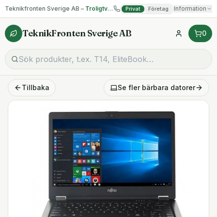
Teknikfronten Sverige AB –
Troligtvis billigast på begagnad IT!
Information
Privat
Företag
TeknikFronten Sverige AB
0
Tillbaka
Se fler
bärbara datorer