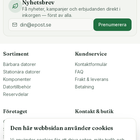
Nyhetsbrev
Få nyheter, kampanjer och erbjudanden direkt i
inkorgen — först av alla.
Prenumerera
Sortiment
Kundservice
Bärbara datorer
Kontaktformulär
Stationära datorer
FAQ
Komponenter
Frakt & leverans
Datortillbehör
Betalning
Reservdelar
Företaget
Kontakt & butik
Om oss
Teknikfronten Sverige AB
Den här webbsidan använder cookies
Malmö, Sverige
Större inköp?
info@teknikfronten.se
Sälj till oss
Vi använder cookies för att driva sajten, mäta trafik och