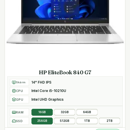
HP EliteBook 840 G7
14" FHD IPS
Skärm
Intel Core i5-10210U
CPU
Intel UHD Graphics
GPU
RAM
16GB
32GB
64GB
SSD
256GB
512GB
1TB
2TB