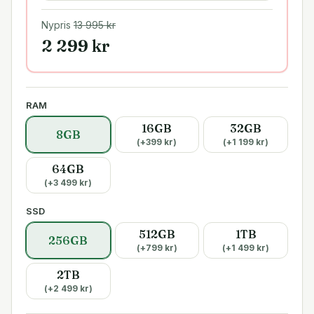
Nypris
13 995
kr
2 299
kr
RAM
16GB
32GB
8GB
(+
399
kr)
(+
1 199
kr)
64GB
(+
3 499
kr)
SSD
512GB
1TB
256GB
(+
799
kr)
(+
1 499
kr)
2TB
(+
2 499
kr)