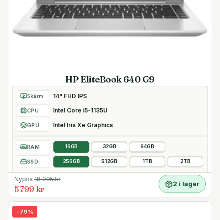
HP EliteBook 640 G9
14" FHD IPS
Skärm
Intel Core i5-1135U
CPU
Intel Iris Xe Graphics
GPU
RAM
16GB
32GB
64GB
SSD
256GB
512GB
1TB
2TB
Nypris
18 995
kr
2 i lager
5 799 kr
-
79
%