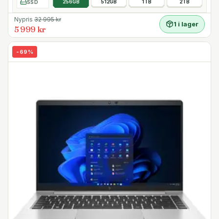
SSD
256GB
512GB
1TB
2TB
Nypris
32 995
kr
1 i lager
5 999 kr
-
69
%