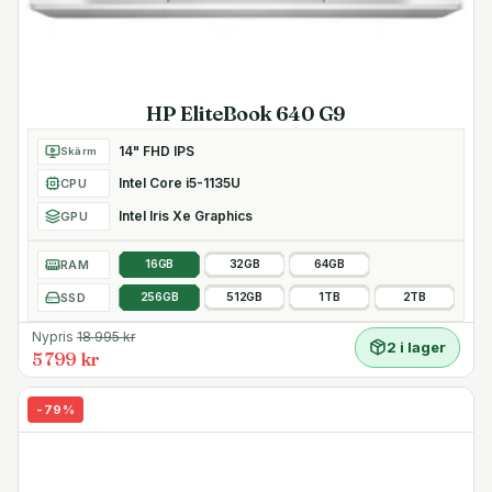
HP EliteBook 640 G9
14" FHD IPS
Skärm
Intel Core i5-1135U
CPU
Intel Iris Xe Graphics
GPU
RAM
16GB
32GB
64GB
SSD
256GB
512GB
1TB
2TB
Nypris
18 995
kr
2 i lager
5 799 kr
-
79
%