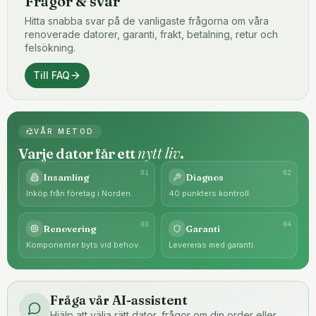
Frågor & svar
Hitta snabba svar på de vanligaste frågorna om våra
renoverade datorer, garanti, frakt, betalning, retur och
felsökning.
Till FAQ
VÅR METOD
nytt liv
Varje dator får ett
.
0
1
0
2
Insamling
Diagnos
Inköp från företag i Norden.
40 punkters kontroll.
0
3
0
4
Renovering
Garanti
Komponenter byts vid behov.
Levereras med garanti.
Fråga vår AI-assistent
Hjälp att välja rätt dator, frågor om din order eller