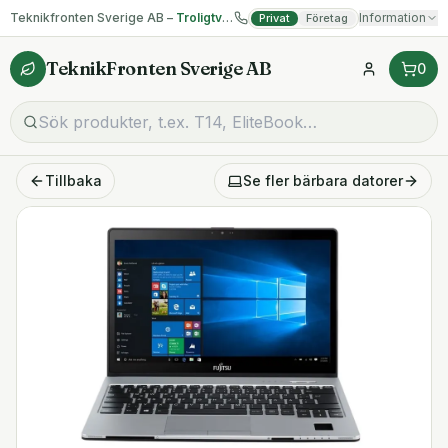
Teknikfronten Sverige AB –
Troligtvis billigast på begagnad IT!
Information
Privat
Företag
TeknikFronten Sverige AB
0
Tillbaka
Se fler
bärbara datorer