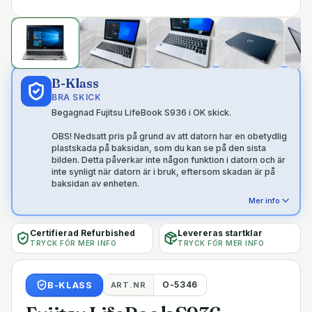
B-Klass
BRA SKICK
Begagnad Fujitsu LifeBook S936 i OK skick.
OBS! Nedsatt pris på grund av att datorn har en obetydlig
plastskada på baksidan, som du kan se på den sista
bilden. Detta påverkar inte någon funktion i datorn och är
inte synligt när datorn är i bruk, eftersom skadan är på
baksidan av enheten.
Mer info
Certifierad Refurbished
Levereras startklar
TRYCK FÖR MER INFO
TRYCK FÖR MER INFO
B
-KLASS
O-5346
ART.NR