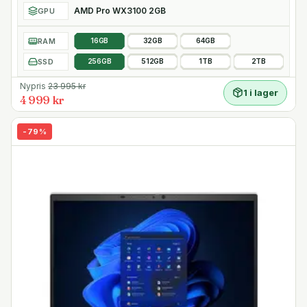
AMD Pro WX3100 2GB
GPU
RAM
16GB
32GB
64GB
SSD
256GB
512GB
1TB
2TB
Nypris
23 995
kr
1 i lager
4 999 kr
-
79
%