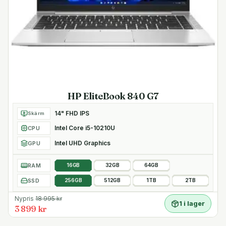
HP EliteBook 840 G7
14" FHD IPS
Skärm
Intel Core i5-10210U
CPU
Intel UHD Graphics
GPU
RAM
16GB
32GB
64GB
SSD
256GB
512GB
1TB
2TB
Nypris
18 995
kr
1 i lager
3 899 kr