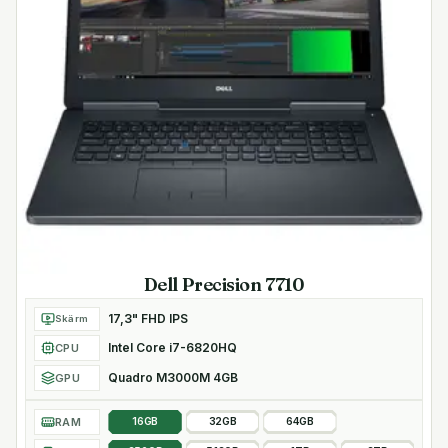
Dell Precision 7710
17,3" FHD IPS
Skärm
Intel Core i7-6820HQ
CPU
Quadro M3000M 4GB
GPU
RAM
16GB
32GB
64GB