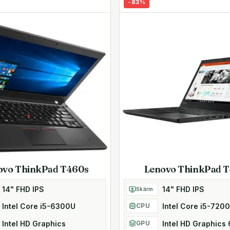
-
83
%
- och reptålighet. Topp- och
ttarupplevelse.
n låter dig skriva bekvämt
 att systemet startar eller
n du ansluta två externa
enda USB-C-port.
ovo ThinkPad T460s
Lenovo ThinkPad 
14" FHD IPS
14" FHD IPS
Skärm
teknik för otrolig
Intel Core i5-6300U
Intel Core i5-720
CPU
Intel HD Graphics
Intel HD Graphics
GPU