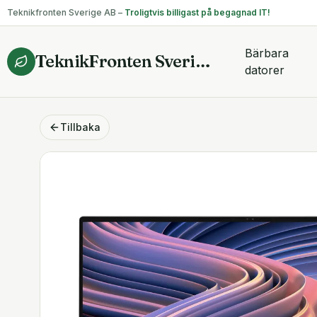
Teknikfronten Sverige AB –
Troligtvis billigast på begagnad IT!
Bärbara
TeknikFronten Sverige AB
datorer
Tillbaka