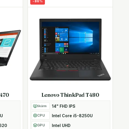
-
86
%
T470
Lenovo ThinkPad T480
14" FHD IPS
Skärm
0U
Intel Core i5-8250U
CPU
 620
Intel UHD
GPU