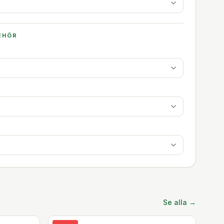
EHÖR
Se alla →