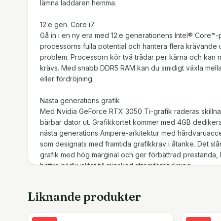
lämna laddaren hemma.
12:e gen. Core i7
Gå in i en ny era med 12:e generationens Intel® Core™-
processorns fulla potential och hantera flera krävande 
problem. Processorn kör två trådar per kärna och kan nå
krävs. Med snabb DDR5 RAM kan du smidigt växla mella
eller fördröjning.
Nästa generations grafik
Med Nvidia GeForce RTX 3050 Ti-grafik raderas skillna
bärbar dator ut. Grafikkortet kommer med 4GB dedike
nästa generations Ampere-arkitektur med hårdvaruacce
som designats med framtida grafikkrav i åtanke. Det slå
grafik med hög marginal och ger förbättrad prestanda, 
bättre bildkvalitet till minskad strömförbrukning.
4K pekskärm
Liknande produkter
16:10 InfinityEdge antireflex-pekskärmen på 15.6 tum har
4K UHD+ 2400p-upplösning och hög ljusstyrka på 500 n
djupare kontrast, ljusare färger, fantastisk svärta och b