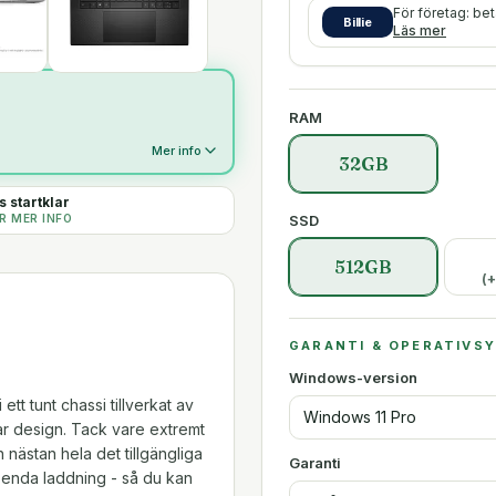
För företag: be
Billie
Läs mer
RAM
Mer info
32GB
 startklar
SSD
R MER INFO
512GB
(+
GARANTI & OPERATIVS
Windows-version
tt tunt chassi tillverkat av
Windows 11 Pro
ar design. Tack vare extremt
nästan hela det tillgängliga
Garanti
n enda laddning - så du kan