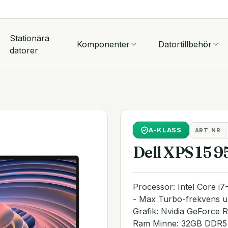
Stationära
Komponenter
Datortillbehör
datorer
A
-KLASS
ART.NR
Dell XPS 15 
Processor: Intel Core i
- Max Turbo-frekvens up
Grafik: Nvidia GeForce
Ram Minne: 32GB DDR5