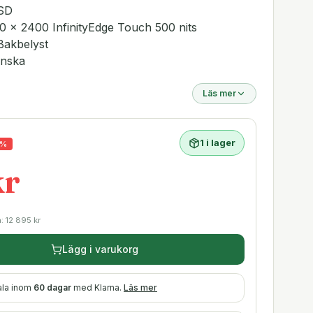
SSD
 x 2400 InfinityEdge Touch 500 nits
Bakbelyst
enska
Läs mer
1 i lager
%
kr
a:
12 895
kr
Lägg i varukorg
ala inom
60 dagar
med Klarna.
Läs mer