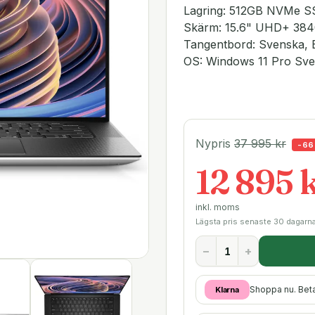
Lagring: 512GB NVMe 
Skärm: 15.6" UHD+ 3840
Tangentbord: Svenska, 
OS: Windows 11 Pro Sv
Nypris
37 995
kr
-
66
12 895 
inkl. moms
Lägsta pris senaste 30 dagarn
−
+
Shoppa nu. Bet
Klarna