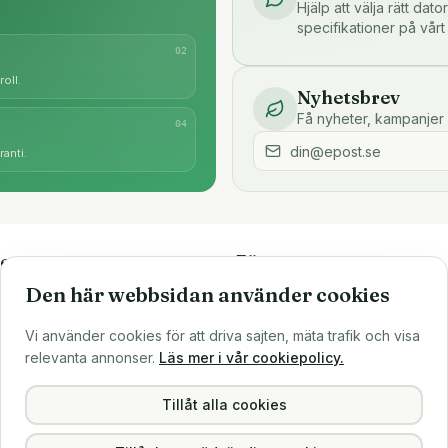
Hjälp att välja rätt dat
specifikationer på vårt
0
2
oll.
Nyhetsbrev
Få nyheter, kampanjer 
0
4
anti.
e
Företaget
Den här webbsidan använder cookies
är
Om oss
Större inköp?
Vi använder cookies för att driva sajten, mäta trafik och visa
ns
Sälj till oss
relevanta annonser.
Läs mer i vår cookiepolicy.
Köpvillkor
Integritetspolicy
Tillåt alla cookies