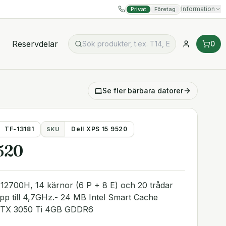
Information
Privat
Företag
Reservdelar
0
Se fler
bärbara datorer
TF-13181
Dell XPS 15 9520
SKU
9520
7-12700H, 14 kärnor (6 P + 8 E) och 20 trådar
p till 4,7GHz.- 24 MB Intel Smart Cache
 RTX 3050 Ti 4GB GDDR6