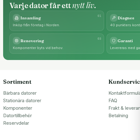
nytt liv
Varje dator får ett
.
0
1
Insamling
Diagnos
Inköp från företag i Norden.
40 punkters kontr
0
3
Renovering
Garanti
Komponenter byts vid behov.
Levereras med gar
Sortiment
Kundservic
Bärbara datorer
Kontaktformul
Stationära datorer
FAQ
Komponenter
Frakt & levera
Datortillbehör
Betalning
Reservdelar