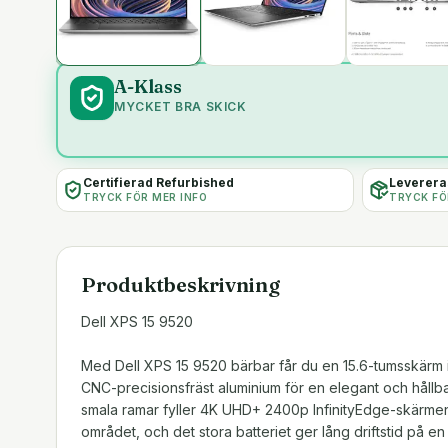
A-Klass
MYCKET BRA SKICK
Certifierad Refurbished
Levereras
TRYCK FÖR MER INFO
TRYCK FÖ
Produktbeskrivning
Dell XPS 15 9520
Med Dell XPS 15 9520 bärbar får du en 15.6-tumsskärm i e
CNC-precisionsfräst aluminium för en elegant och hållb
smala ramar fyller 4K UHD+ 2400p InfinityEdge-skärmen 
området, och det stora batteriet ger lång driftstid på e