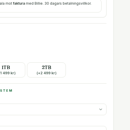
tala mot
faktura
med Billie. 30 dagars betalningsvillkor.
1TB
2TB
1 499
kr)
(+
2 499
kr)
YSTEM