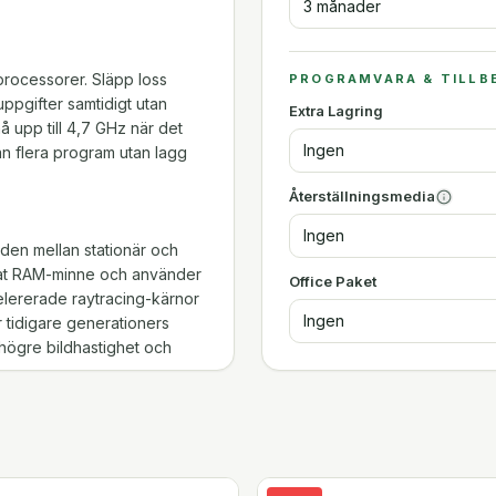
3 månader
processorer. Släpp loss
PROGRAMVARA & TILLB
uppgifter samtidigt utan
Extra Lagring
 upp till 4,7 GHz när det
Ingen
n flera program utan lagg
Återställningsmedia
Ingen
den mellan stationär och
rat RAM-minne och använder
Office Paket
lererade raytracing-kärnor
Ingen
r tidigare generationers
högre bildhastighet och
 skarp detaljnivå tack vare
its. Displaytekniken ger
redare betraktningsvinklar.