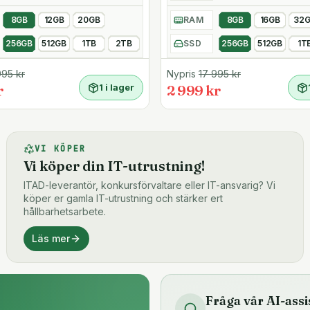
.4a-utgång och Power
8GB
12GB
20GB
RAM
8GB
16GB
32
256GB
512GB
1TB
2TB
SSD
256GB
512GB
1T
995
kr
Nypris
17 995
kr
r
1 i lager
2 999 kr
Windows Hello-
VI KÖPER
Vi köper din IT-utrustning!
ITAD-leverantör, konkursförvaltare eller IT-ansvarig? Vi
köper er gamla IT-utrustning och stärker ert
hållbarhetsarbete.
Läs mer
Fråga vår AI-assi