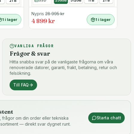
SSD
256GB
512GB
1TB
2TB
B
2TB
Nypris
28 995
kr
1 i lager
4 899 kr
1 i lager
VANLIGA FRÅGOR
Frågor & svar
Hitta snabba svar på de vanligaste frågorna om våra
renoverade datorer, garanti, frakt, betalning, retur och
felsökning.
Till FAQ
stent
Starta chatt
or, frågor om din order eller tekniska
 sortiment — direkt svar dygnet runt.