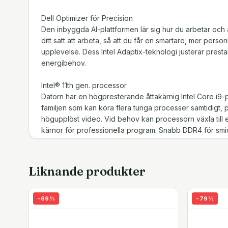
Dell Optimizer för Precision
Den inbyggda AI-plattformen lär sig hur du arbetar och an
ditt sätt att arbeta, så att du får en smartare, mer perso
upplevelse. Dess Intel Adaptix-teknologi justerar prest
energibehov.
Intel® 11th gen. processor
Datorn har en högpresterande åttakärnig Intel Core i9-
familjen som kan köra flera tunga processer samtidigt, pe
högupplöst video. Vid behov kan processorn växla till e
kärnor för professionella program. Snabb DDR4 för smid
Processorn stödjer Intel vPro professionell systemhante
Professionell RTX-grafik
Liknande produkter
Med avancerad Nvidia Quadro RTX A4000-grafik, med 
kärnor, kan den bärbara datorn hantera mycket krävan
programmeringsprojekt, strålspårningseffekter, VR-ren
-
69
%
-
79
%
arkitektoniska projekt och videoredigering. Kortet l
och har ISV-certifiering från alla större leverantörer 