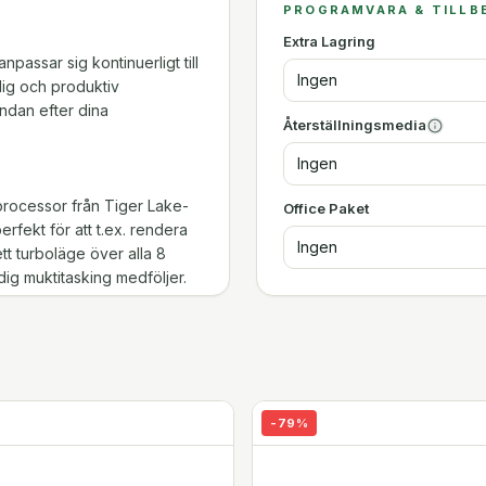
PROGRAMVARA & TILLB
Extra Lagring
passar sig kontinuerligt till
Ingen
nlig och produktiv
andan efter dina
Återställningsmedia
Ingen
processor från Tiger Lake-
Office Paket
rfekt för att t.ex. rendera
Ingen
tt turboläge över alla 8
ig muktitasking medföljer.
ring.
dedikerade strålspårande
de arbetsuppgifter, som
dering, kodning,
-
79
%
evereras med 8 GB GDDR6 RAM
av arbetsprogramvara (3dsMax,