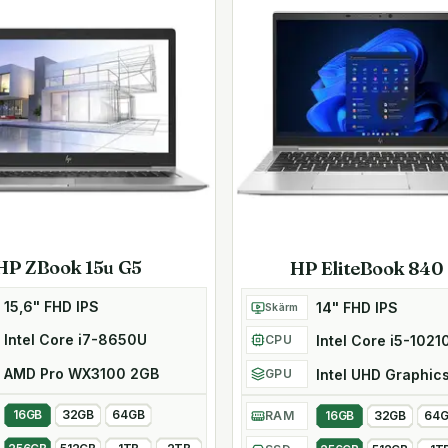
med mera) för överlägsen
ull HD 1080p-upplösning och
.2 PCIe NVMe SSD-
bara några sekunder.
HP ZBook 15u G5
HP EliteBook 840
på den vändbara USB-C-
het, samt strömförsörjning,
15,6" FHD IPS
14" FHD IPS
Skärm
ta till en dockningsstation
rmar, externt tangentbord,
Intel Core i7-8650U
Intel Core i5-1021
CPU
AMD Pro WX3100 2GB
Intel UHD Graphic
GPU
16GB
32GB
64GB
RAM
16GB
32GB
64
uera dina datorer snabbare,
lla aspekter.