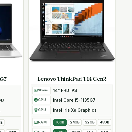
Lenovo ThinkPad T14 Gen2
 G7
14" FHD IPS
Skärm
Intel Core i5-1135G7
CPU
0U
Intel Iris Xe Graphics
GPU
s
RAM
16GB
24GB
32GB
48GB
GB