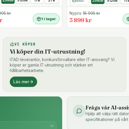
256GB
512GB
1TB
2TB
SSD
256GB
512GB
1T
gen kan hjälpa dig med
dag.
995
kr
Nypris
18 995
kr
r
1 i lager
3 899 kr
t 4
VI KÖPER
Vi köper din IT-utrustning!
ITAD-leverantör, konkursförvaltare eller IT-ansvarig? Vi
köper er gamla IT-utrustning och stärker ert
hållbarhetsarbete.
Läs mer
 Pro-licens medföljer
Fråga vår AI-assi
Hjälp att välja rätt dat
specifikationer på vårt
tet på under en timme
0
2