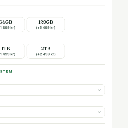
64GB
128GB
1 899
kr)
(+
5 499
kr)
1TB
2TB
1 499
kr)
(+
2 499
kr)
YSTEM