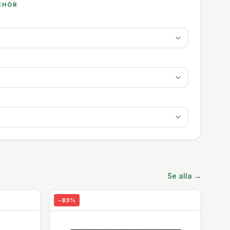
EHÖR
Se alla →
-
83
%