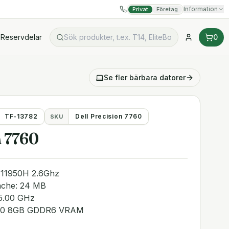
Information
Privat
Företag
Reservdelar
0
Se fler
bärbara datorer
TF-13782
Dell Precision 7760
SKU
n 7760
9-11950H 2.6Ghz
Cache: 24 MB
 5.00 GHz
4000 8GB GDDR6 VRAM