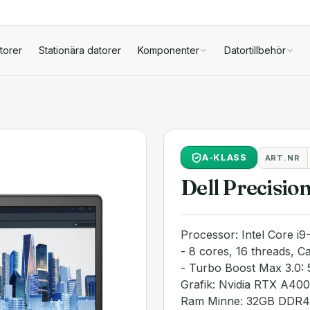
torer
Stationära datorer
Komponenter
Datortillbehör
A
-KLASS
ART.NR
Dell Precisio
Processor: Intel Core i
- 8 cores, 16 threads, 
- Turbo Boost Max 3.0:
Grafik: Nvidia RTX A
Ram Minne: 32GB DDR4