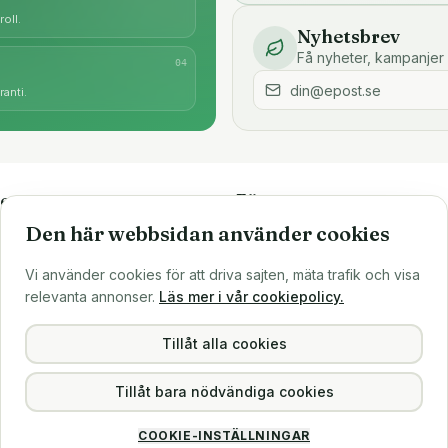
oll.
Nyhetsbrev
Få nyheter, kampanjer 
0
4
anti.
e
Företaget
Den här webbsidan använder cookies
är
Om oss
Större inköp?
Vi använder cookies för att driva sajten, mäta trafik och visa
ns
Sälj till oss
relevanta annonser.
Läs mer i vår cookiepolicy.
Köpvillkor
Integritetspolicy
Tillåt alla cookies
Tillåt bara nödvändiga cookies
COOKIE-INSTÄLLNINGAR