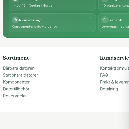
Inköp från företag i Norden.
40 punkters kontr
0
3
Renovering
Garanti
Komponenter byts vid behov.
Levereras med gar
Sortiment
Kundservic
Bärbara datorer
Kontaktformul
Stationära datorer
FAQ
Komponenter
Frakt & levera
Datortillbehör
Betalning
Reservdelar