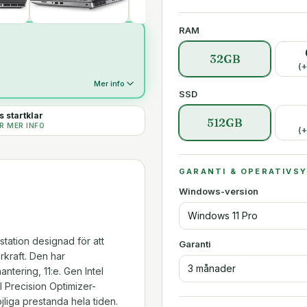
RAM
32GB
(+
Mer info
SSD
 startklar
512GB
R MER INFO
(+
GARANTI & OPERATIVS
Windows-version
Windows 11 Pro
station designad för att
Garanti
rkraft. Den har
3 månader
ntering, 11:e. Gen Intel
 Precision Optimizer-
jliga prestanda hela tiden.