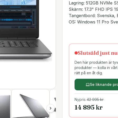
Lagring: 512GB NVMe 
Skärm: 17.3" FHD IPS 
Tangentbord: Svenska, 
OS: Windows 11 Pro Sv
Slutsåld just nu
Den här produkten är tyvä
produkter — kolla in vårt 
rätt på en åt dig.
Se liknande pr
Nypris
42 995
kr
14 895
kr