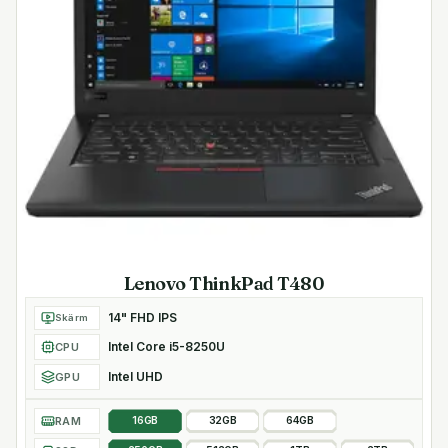
Lenovo ThinkPad T480
14" FHD IPS
Skärm
Intel Core i5-8250U
CPU
Intel UHD
GPU
RAM
16GB
32GB
64GB