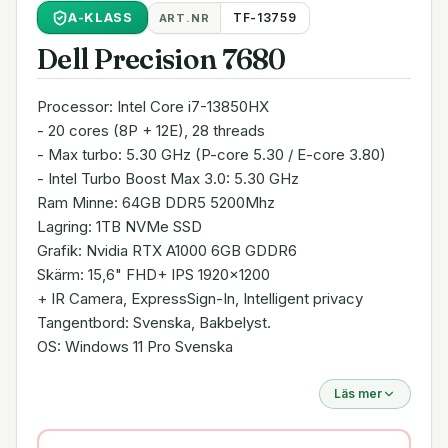
A
-KLASS
TF-13759
ART.NR
Dell Precision 7680
Processor: Intel Core i7-13850HX
- 20 cores (8P + 12E), 28 threads
- Max turbo: 5.30 GHz (P-core 5.30 / E-core 3.80)
- Intel Turbo Boost Max 3.0: 5.30 GHz
Ram Minne: 64GB DDR5 5200Mhz
Lagring: 1TB NVMe SSD
Grafik: Nvidia RTX A1000 6GB GDDR6
Skärm: 15,6" FHD+ IPS 1920x1200
+ IR Camera, ExpressSign-In, Intelligent privacy
Tangentbord: Svenska, Bakbelyst.
OS: Windows 11 Pro Svenska
Läs mer