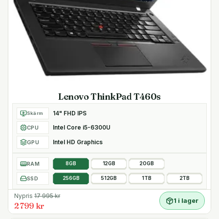
- Bakgrundsbelyst tangentbord med nordisk layout
- Windows 11 Pro operativsystem
- Plats för säkerhetslås
Lenovo ThinkPad T460s
14" FHD IPS
Skärm
Intel Core i5-6300U
CPU
Intel HD Graphics
GPU
RAM
8GB
12GB
20GB
SSD
256GB
512GB
1TB
2TB
Nypris
17 995
kr
1 i lager
2 799 kr