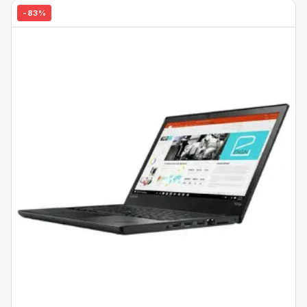
-
83
%