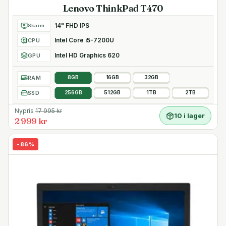
Lenovo ThinkPad T470
14" FHD IPS
Skärm
Intel Core i5-7200U
CPU
Intel HD Graphics 620
GPU
RAM
8GB
16GB
32GB
SSD
256GB
512GB
1TB
2TB
Nypris
17 995
kr
10 i lager
2 999 kr
-
86
%