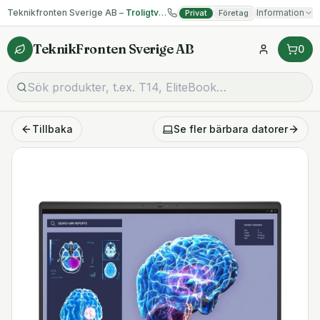
Teknikfronten Sverige AB –
Troligtvis billigast på begagnad IT!
Information
Privat
Företag
TeknikFronten Sverige AB
0
Tillbaka
Se fler
bärbara datorer