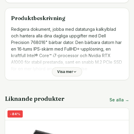
Produktbeskrivning
Redigera dokument, jobba med datatunga kalkylblad
och hantera alla dina dagliga uppgifter med Dell
Precision 768016" bärbar dator. Den bärbara datorn har
en 16-tums IPS-skärm med FullHD+-upplösning, en
kraftfull Intel® Core™ i7-processor och Nvidia RTX
A1000 för stabil prestanda, samt en snabb M.2 PCIe SSD
för en mer lyhörd användarupplevelse
Visa mer
Intel® Core™ i7-processor
Med en kraftfull 20-kärnig Intel® Core™ i7-processor
kan du enkelt frigöra den bärbara datorns fulla potential
Liknande produkter
Se alla →
och hantera alla dina dagliga uppgifter utan problem.
När det krävs kan processorn köras med upp till 5.3 GHz
-
84
%
Max Turbo-frekvens, och tillsammans med snabbt 64GB
DDR5 RAM-minne kan du smidigt växla mellan flera
program utan fördröjning. Datorn kommer med ett