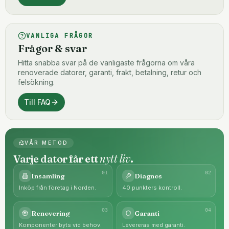
VANLIGA FRÅGOR
Frågor & svar
Hitta snabba svar på de vanligaste frågorna om våra
renoverade datorer, garanti, frakt, betalning, retur och
felsökning.
Till FAQ
VÅR METOD
nytt liv
Varje dator får ett
.
0
1
0
2
Insamling
Diagnos
Inköp från företag i Norden.
40 punkters kontroll.
0
3
0
4
Renovering
Garanti
Komponenter byts vid behov.
Levereras med garanti.