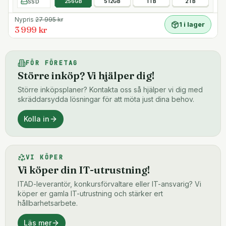
SSD
256GB
512GB
1TB
2TB
Nypris
27 995
kr
1 i lager
3 999 kr
FÖR FÖRETAG
Större inköp? Vi hjälper dig!
Större inköpsplaner? Kontakta oss så hjälper vi dig med
skräddarsydda lösningar för att möta just dina behov.
Kolla in
VI KÖPER
Vi köper din IT-utrustning!
ITAD-leverantör, konkursförvaltare eller IT-ansvarig? Vi
köper er gamla IT-utrustning och stärker ert
hållbarhetsarbete.
Läs mer