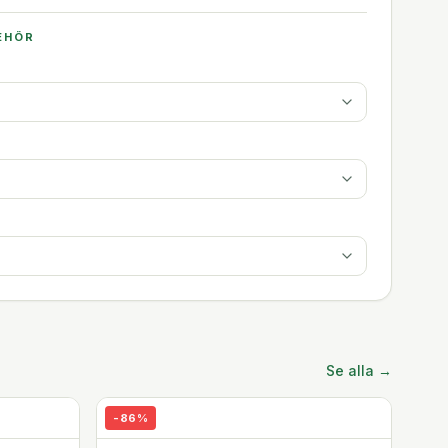
EHÖR
Se alla →
-
86
%