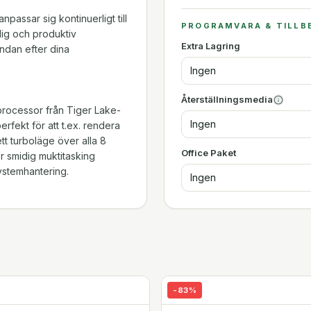
passar sig kontinuerligt till
PROGRAMVARA & TILLB
nlig och produktiv
Extra Lagring
andan efter dina
Ingen
Återställningsmedia
processor från Tiger Lake-
Ingen
rfekt för att t.ex. rendera
tt turboläge över alla 8
Office Paket
 smidig muktitasking
systemhantering.
Ingen
dedikerade strålspårande
de arbetsuppgifter, som
dering, kodning,
evereras med 16GB GDDR6 RAM
av arbetsprogramvara (3dsMax,
-
83
%
med mera) för överlägsen