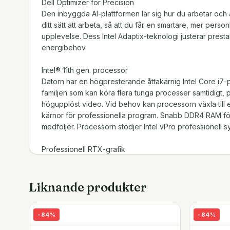
Dell Optimizer för Precision
Den inbyggda AI-plattformen lär sig hur du arbetar och an
ditt sätt att arbeta, så att du får en smartare, mer perso
upplevelse. Dess Intel Adaptix-teknologi justerar prest
energibehov.
Intel® 11th gen. processor
Datorn har en högpresterande åttakärnig Intel Core i7-
familjen som kan köra flera tunga processer samtidigt, pe
högupplöst video. Vid behov kan processorn växla till e
kärnor för professionella program. Snabb DDR4 RAM för
medföljer. Processorn stödjer Intel vPro professionell 
Professionell RTX-grafik
Med avancerad Nvidia Quadro RTX A5000-grafik, med 
kärnor, kan den bärbara datorn hantera mycket krävan
programmeringsprojekt, strålspårningseffekter, VR-ren
Liknande produkter
arkitektoniska projekt och videoredigering. Kortet l
och har ISV-certifiering från alla större leverantörer 
-
84
%
-
84
%
AutoCAD, CATIA, Decision Space, Petrel, Vectorworks 
stabilitet och prestanda.