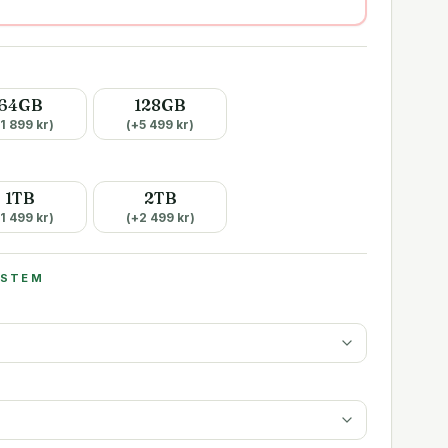
64GB
128GB
1 899
kr)
(+
5 499
kr)
1TB
2TB
1 499
kr)
(+
2 499
kr)
YSTEM