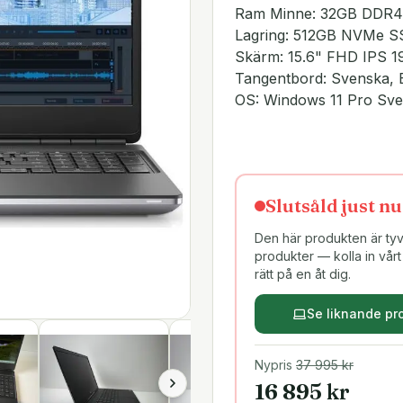
Ram Minne: 32GB DDR4
Lagring: 512GB NVMe 
Skärm: 15.6" FHD IPS 
Tangentbord: Svenska, 
OS: Windows 11 Pro Sv
Slutsåld just nu
Den här produkten är tyvä
produkter — kolla in vårt 
rätt på en åt dig.
Se liknande pr
Nypris
37 995
kr
16 895
kr