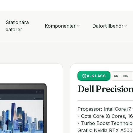
Stationära
Komponenter
Datortillbehör
datorer
A
-KLASS
ART.NR
Dell Precisio
Processor: Intel Core i
- Octa Core (8 Cores, 1
- Turbo Boost Technol
Grafik: Nvidia RTX A5