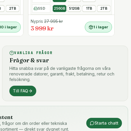
B
2TB
SSD
256GB
512GB
1TB
2TB
Nypris
27 995
kr
10 i lager
3 999 kr
1 i lager
VANLIGA FRÅGOR
Frågor & svar
Hitta snabba svar på de vanligaste frågorna om våra
renoverade datorer, garanti, frakt, betalning, retur och
felsökning.
Till FAQ
stent
Starta chatt
or, frågor om din order eller tekniska
 sortiment — direkt svar dygnet runt.