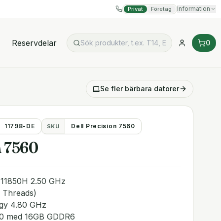
Information
Privat
Företag
Reservdelar
0
Se fler
bärbara datorer
11798-DE
Dell Precision 7560
SKU
n 7560
7-11850H 2.50 GHz
6 Threads)
ogy 4.80 GHz
000 med 16GB GDDR6