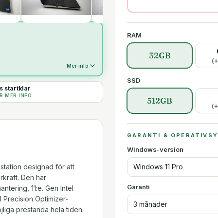
RAM
32GB
(+
Mer info
SSD
 startklar
R MER INFO
512GB
(+
GARANTI & OPERATIVS
Windows-version
Windows 11 Pro
station designad för att
rkraft. Den har
Garanti
ntering, 11:e. Gen Intel
 Precision Optimizer-
3 månader
jliga prestanda hela tiden.