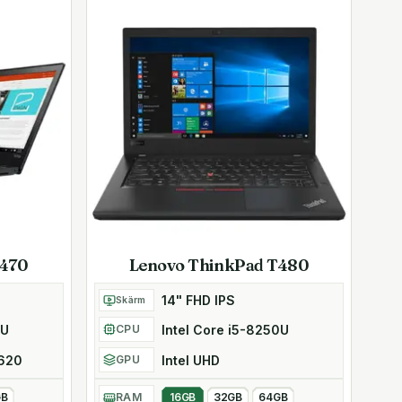
T470
Lenovo ThinkPad T480
14" FHD IPS
Skärm
0U
Intel Core i5-8250U
CPU
 620
Intel UHD
GPU
GB
RAM
16GB
32GB
64GB