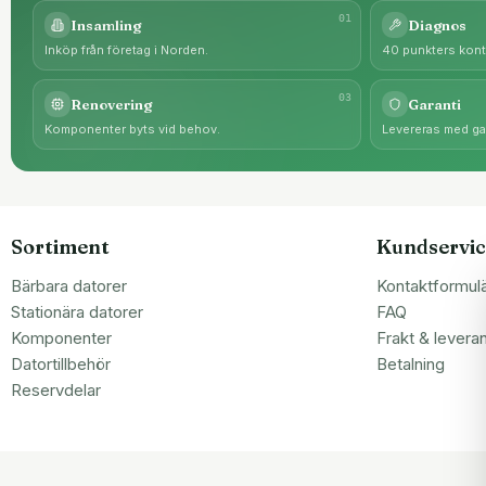
0
1
Insamling
Diagnos
Inköp från företag i Norden.
40 punkters kontr
0
3
Renovering
Garanti
Komponenter byts vid behov.
Levereras med gar
Sortiment
Kundservic
Bärbara datorer
Kontaktformul
Stationära datorer
FAQ
Komponenter
Frakt & levera
Datortillbehör
Betalning
Reservdelar