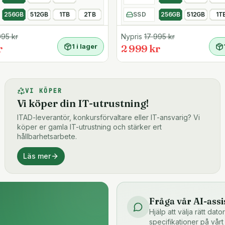
dag.
256GB
512GB
1TB
2TB
SSD
256GB
512GB
1T
995
kr
Nypris
17 995
kr
t 4
r
1 i lager
2 999 kr
VI KÖPER
Vi köper din IT-utrustning!
ITAD-leverantör, konkursförvaltare eller IT-ansvarig? Vi
köper er gamla IT-utrustning och stärker ert
hållbarhetsarbete.
Läs mer
 Pro-licens medföljer
Fråga vår AI-assi
tet på under en timme
Hjälp att välja rätt dat
specifikationer på vårt