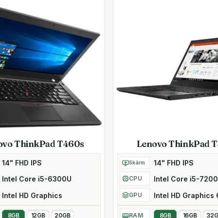
ull HD 1080p-upplösning och
.2 PCIe NVMe SSD-
bara några sekunder.
på den vändbara USB-C-
het, samt strömförsörjning,
ta till en dockningsstation
ovo ThinkPad T460s
Lenovo ThinkPad 
rmar, externt tangentbord,
14" FHD IPS
14" FHD IPS
Skärm
Intel Core i5-6300U
Intel Core i5-720
CPU
uera dina datorer snabbare,
Intel HD Graphics
Intel HD Graphics
GPU
lla aspekter.
gen kan hjälpa dig med
8GB
12GB
20GB
RAM
8GB
16GB
32