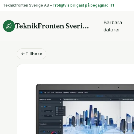
Teknikfronten Sverige AB –
Troligtvis billigast på begagnad IT!
Bärbara
TeknikFronten Sverige AB
datorer
Tillbaka