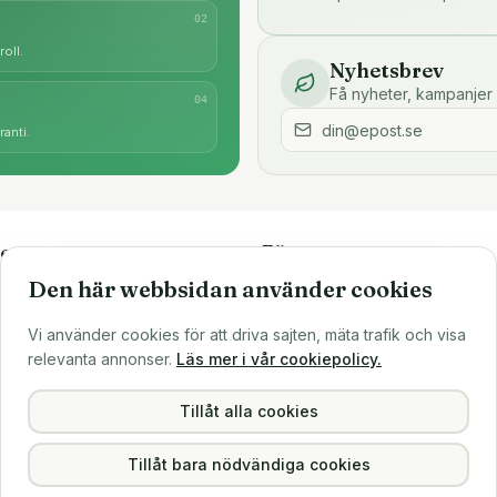
0
2
oll.
Nyhetsbrev
Få nyheter, kampanjer 
0
4
anti.
e
Företaget
Den här webbsidan använder cookies
är
Om oss
Större inköp?
Vi använder cookies för att driva sajten, mäta trafik och visa
ns
Sälj till oss
relevanta annonser.
Läs mer i vår cookiepolicy.
Köpvillkor
Integritetspolicy
Tillåt alla cookies
Tillåt bara nödvändiga cookies