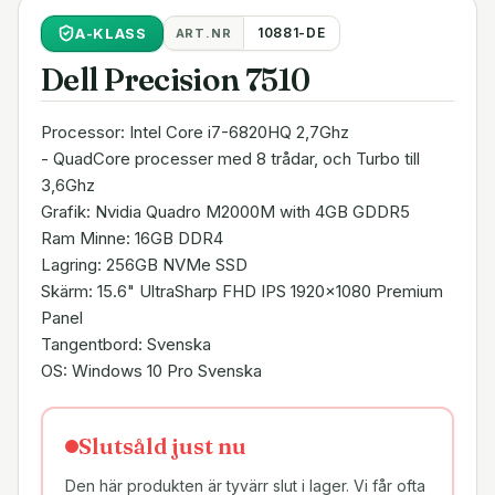
A
-KLASS
10881-DE
ART.NR
Dell Precision 7510
Processor: Intel Core i7-6820HQ 2,7Ghz
- QuadCore processer med 8 trådar, och Turbo till
3,6Ghz
Grafik: Nvidia Quadro M2000M with 4GB GDDR5
Ram Minne: 16GB DDR4
Lagring: 256GB NVMe SSD
Skärm: 15.6" UltraSharp FHD IPS 1920x1080 Premium
Panel
Tangentbord: Svenska
OS: Windows 10 Pro Svenska
Slutsåld just nu
Den här produkten är tyvärr slut i lager. Vi får ofta