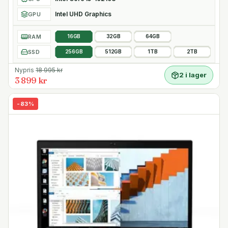
Intel UHD Graphics
GPU
RAM
16GB
32GB
64GB
SSD
256GB
512GB
1TB
2TB
Nypris
18 995
kr
2 i lager
3 899 kr
-
83
%