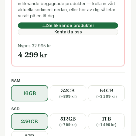
in liknande begagnade produkter — kolla in vårt
aktuella sortiment nedan, eller hör av dig så letar
vi rätt på en åt dig.
Se liknande produkter
Kontakta oss
Nypris
32 995
kr
4 299
kr
RAM
32GB
64GB
16GB
(+
899
kr)
(+
3 299
kr)
SSD
512GB
1TB
256GB
(+
799
kr)
(+
1 499
kr)