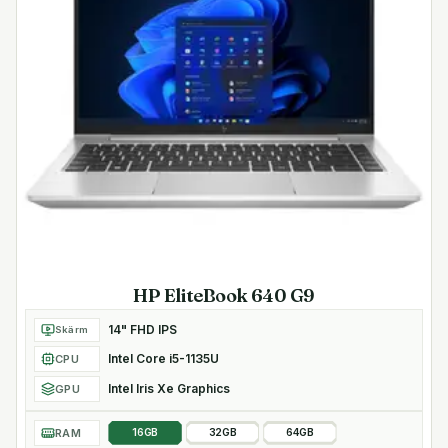
HP EliteBook 640 G9
14" FHD IPS
Skärm
Intel Core i5-1135U
CPU
Intel Iris Xe Graphics
GPU
RAM
16GB
32GB
64GB