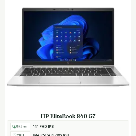
HP EliteBook 840 G7
14" FHD IPS
Skärm
Intel Core i5-10210U
CPU