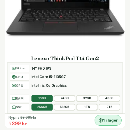
Lenovo ThinkPad T14 Gen2
14" FHD IPS
Skärm
Intel Core i5-1135G7
CPU
Intel Iris Xe Graphics
GPU
RAM
16GB
24GB
32GB
48GB
SSD
256GB
512GB
1TB
2TB
Nypris
28 995
kr
1 i lager
4 899 kr