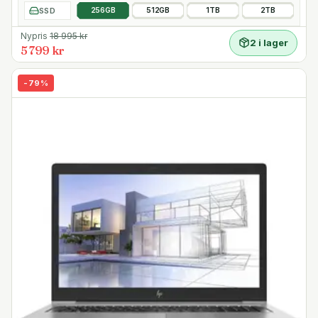
SSD
256GB
512GB
1TB
2TB
Nypris
18 995
kr
2 i lager
5 799 kr
-
79
%