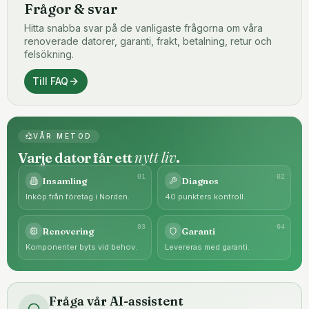
Frågor & svar
Hitta snabba svar på de vanligaste frågorna om våra
renoverade datorer, garanti, frakt, betalning, retur och
felsökning.
Till FAQ
VÅR METOD
nytt liv
Varje dator får ett
.
0
1
0
2
Insamling
Diagnos
Inköp från företag i Norden.
40 punkters kontroll.
0
3
0
4
Renovering
Garanti
Komponenter byts vid behov.
Levereras med garanti.
Fråga vår AI-assistent