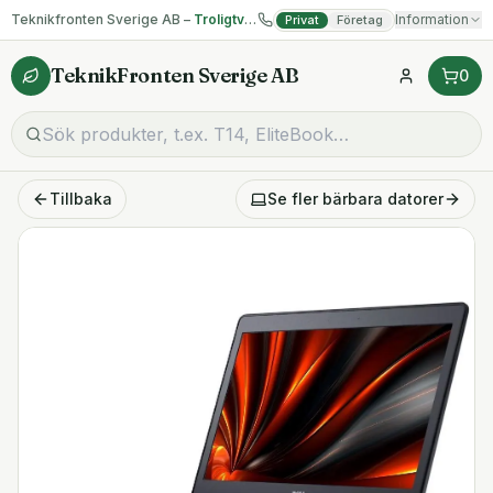
Teknikfronten Sverige AB –
Troligtvis billigast på begagnad IT!
Information
Privat
Företag
TeknikFronten Sverige AB
0
Tillbaka
Se fler
bärbara datorer