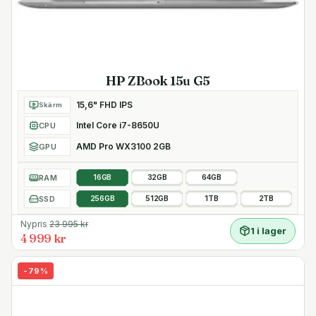
HP ZBook 15u G5
15,6" FHD IPS
Skärm
Intel Core i7-8650U
CPU
AMD Pro WX3100 2GB
GPU
RAM
16GB
32GB
64GB
SSD
256GB
512GB
1TB
2TB
Nypris
23 995
kr
1 i lager
4 999 kr
-
79
%