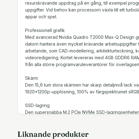
resurskrävande uppdrag på en gång, till exempel prog
uppgifter. Vid behov kan processorn växla till ett turb
appar och spel.
Professionell grafik
Med avancerad Nvidia Quadro T2000 Max-Q Design gr
datorn hantera även mycket krävande arbetsuppgifter 
arbetande, som CAD-modellering, arkitekturteckning, kon
videoredigering. Kortet levereras med 4GB GDDR6 RAM 
från alla större programvaruleverantörer för överlägsen 
Skärm
Den 15,6 tum stora skärmen har skarp detaljnivå tack
1920x1200p-upplösning, 100% av färgspektrumet sRGB
SSD-lagring
Den supersnabba M.2 PCIe NVMe SSD-lagringsenheten
program på bara några sekunder.
Liknande produkter
Dockning med en kabel