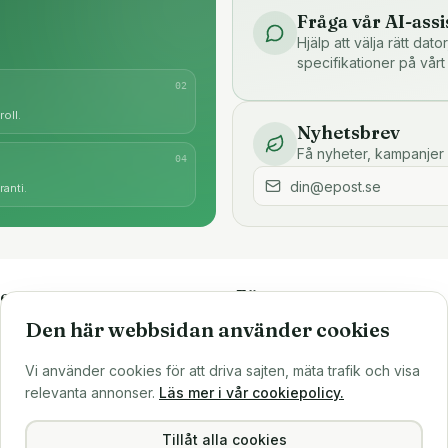
Fråga vår AI-assi
Hjälp att välja rätt dat
specifikationer på vårt
0
2
oll.
Nyhetsbrev
Få nyheter, kampanjer 
0
4
anti.
e
Företaget
Den här webbsidan använder cookies
är
Om oss
Större inköp?
Vi använder cookies för att driva sajten, mäta trafik och visa
ns
Sälj till oss
relevanta annonser.
Läs mer i vår cookiepolicy.
Köpvillkor
Integritetspolicy
Tillåt alla cookies