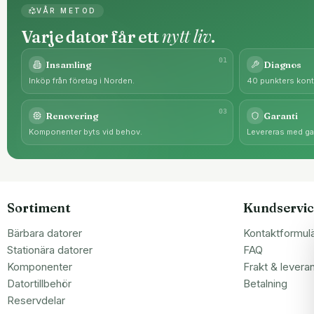
VÅR METOD
nytt liv
Varje dator får ett
.
0
1
Insamling
Diagnos
Inköp från företag i Norden.
40 punkters kontr
0
3
Renovering
Garanti
Komponenter byts vid behov.
Levereras med gar
Sortiment
Kundservic
Bärbara datorer
Kontaktformul
Stationära datorer
FAQ
Komponenter
Frakt & levera
Datortillbehör
Betalning
Reservdelar