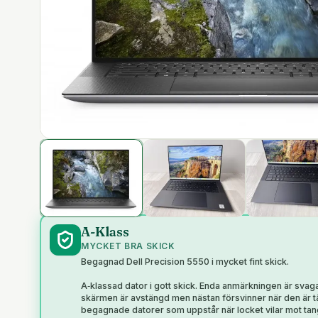
A-Klass
MYCKET BRA SKICK
Begagnad Dell Precision 5550 i mycket fint skick.
A‑klassad dator i gott skick. Enda anmärkningen är sva
skärmen är avstängd men nästan försvinner när den är t
begagnade datorer som uppstår när locket vilar mot tange