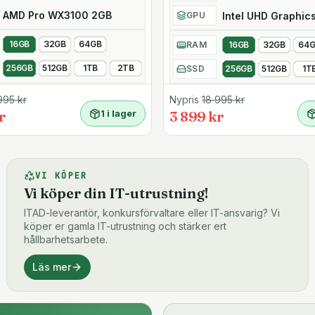
AMD Pro WX3100 2GB
Intel UHD Graphic
GPU
16GB
32GB
64GB
RAM
16GB
32GB
64
kapacitet på en time
256GB
512GB
1TB
2TB
SSD
256GB
512GB
1T
995
kr
Nypris
18 995
kr
r
1 i lager
3 899 kr
VI KÖPER
Vi köper din IT-utrustning!
ITAD-leverantör, konkursförvaltare eller IT-ansvarig? Vi
köper er gamla IT-utrustning och stärker ert
hållbarhetsarbete.
Läs mer