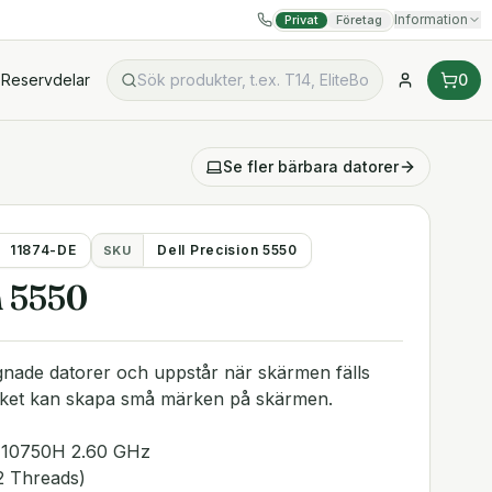
Information
Privat
Företag
Reservdelar
0
Se fler
bärbara datorer
11874-DE
Dell Precision 5550
SKU
n 5550
agnade datorer och uppstår när skärmen fälls
ilket kan skapa små märken på skärmen.
7-10750H 2.60 GHz
2 Threads)