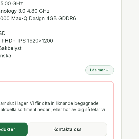
 5.00 GHz
nology 3.0 4.80 GHz
 T2000 Max-Q Design 4GB GDDR6
SSD
rp FHD+ IPS 1920x1200
Bakbelyst
enska
Läs mer
rr slut i lager. Vi får ofta in liknande begagnade
aktuella sortiment nedan, eller hör av dig så letar vi
odukter
Kontakta oss