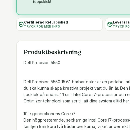
toppskick!
Certifierad Refurbished
Levereras
TRYCK FÖR MER INFO
TRYCK FÖ
Produktbeskrivning
Dell Precision 5550
Dell Precision 5550 15.6" bärbar dator är en portabel ar
du ska kunna skapa kreativa projekt vart du än är. Den h
tjocklek på endast 1,1 cm, Intel Core i7-processor och e
Optimizer-teknologi som ser till att dina system alltid ha
10:e generationens Core i7
Den högpresterande, sexkärniga Intel Core i7-process
familjen kan köra två trådar per kärna, vilket är perfekt f