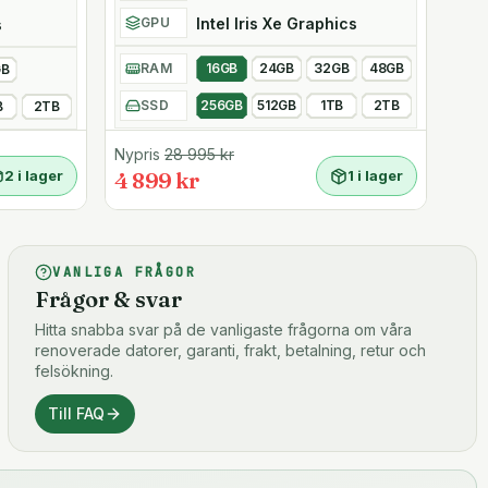
Intel Iris Xe Graphics
GPU
s
RAM
16GB
24GB
32GB
48GB
GB
SSD
256GB
512GB
1TB
2TB
B
2TB
Nypris
28 995
kr
2 i lager
4 899 kr
1 i lager
VANLIGA FRÅGOR
Frågor & svar
Hitta snabba svar på de vanligaste frågorna om våra
renoverade datorer, garanti, frakt, betalning, retur och
felsökning.
Till FAQ