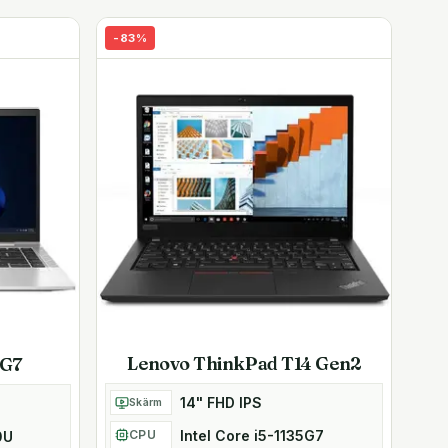
-
83
%
Lenovo ThinkPad T14 Gen2
 G7
14" FHD IPS
Skärm
Intel Core i5-1135G7
CPU
0U