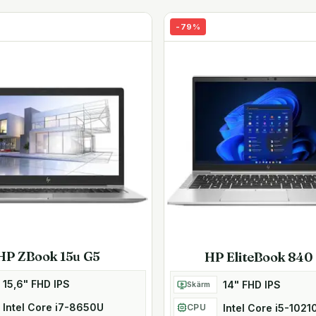
nderbolt 3 på den vändbara
t på upp till 40 Gbps, samt
-
79
%
a datorn till en
arbetsplats med flera skärmar,
uera dina datorer snabbare
spekter.
 kan hjälpa dig med kritiska
 pch DisplayPort
HP ZBook 15u G5
HP EliteBook 840
15,6" FHD IPS
14" FHD IPS
Skärm
Intel Core i7-8650U
Intel Core i5-1021
CPU
rat