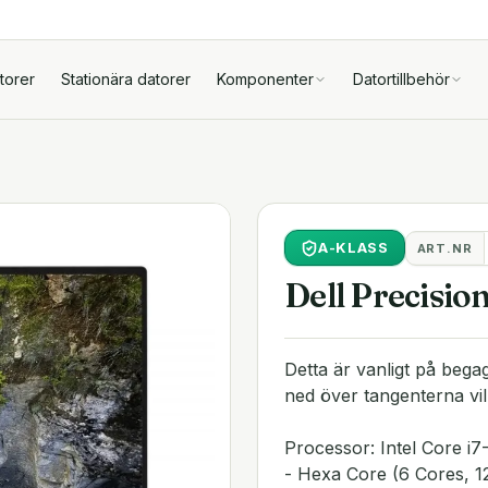
torer
Stationära datorer
Komponenter
Datortillbehör
A
-KLASS
ART.NR
Dell Precisio
Detta är vanligt på beg
ned över tangenterna v
Processor: Intel Core i
- Hexa Core (6 Cores, 1