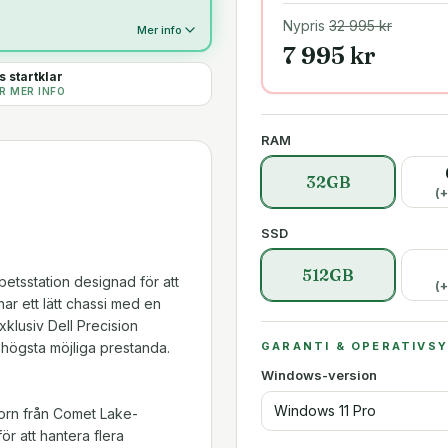
Nypris
32 995
kr
Mer info
7 995
kr
 startklar
R MER INFO
RAM
32GB
(+
SSD
512GB
betsstation designad för att
(+
ar ett lätt chassi med en
xklusiv Dell Precision
GARANTI & OPERATIVS
r högsta möjliga prestanda.
Windows-version
Windows 11 Pro
orn från Comet Lake-
ör att hantera flera