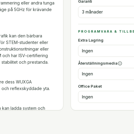
Garanti
rammering eller andra tunga
oläge på 5GHz för krävande
3 månader
PROGRAMVARA & TILLB
afik kan den bärbara
Extra Lagring
för STEM-studenter eller
struktionsritningar eller
Ingen
och har ISV-certifiering
stabilitet och prestanda.
Återställningsmedia
Ingen
 vare dess WUXGA
Office Paket
 och reflexskyddade yta.
Ingen
 kan ladda system och