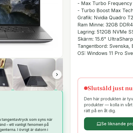
- Max Turbo Frequency
- Turbo Boost Max Tech
Grafik: Nvidia Quadro
Ram Minne: 32GB DDR4
Lagring: 512GB NVMe 
Skärm: 15.6" UltraSha
Tangentbord: Svenska, 
OS: Windows 11 Pro Sv
Slutsåld just nu
Den här produkten är tyvä
produkter — kolla in vårt 
rätt på en åt dig.
ga tangentavtryck som syns när
Se liknande pr
änd – ett vanligt fenomen på
nterna. I övrigt är datorn i