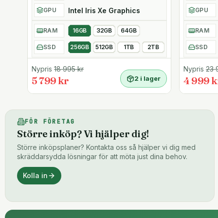
- 720p HD-webbkamera
Intel Iris Xe Graphics
GPU
GPU
- Pekplatta med multitouchkapacitet
- Plats för säkerhetslås
RAM
16GB
32GB
64GB
RAM
- Dell ExpressCharge ladder upp till 80% av batteriets 
SSD
256GB
512GB
1TB
2TB
SSD
Nypris
18 995
kr
Nypris
23 
5 799 kr
2 i lager
4 999 k
FÖR FÖRETAG
Större inköp? Vi hjälper dig!
Större inköpsplaner? Kontakta oss så hjälper vi dig med
skräddarsydda lösningar för att möta just dina behov.
Kolla in