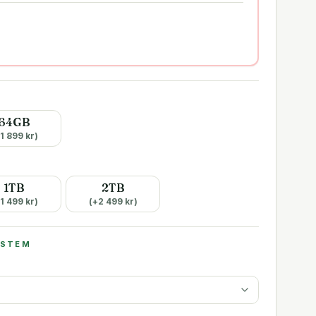
64GB
1 899
kr)
1TB
2TB
1 499
kr)
(+
2 499
kr)
YSTEM