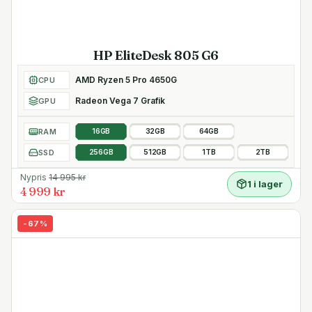
HP EliteDesk 805 G6
AMD Ryzen 5 Pro 4650G
CPU
Radeon Vega 7 Grafik
GPU
RAM
16GB
32GB
64GB
SSD
256GB
512GB
1TB
2TB
Nypris
14 995
kr
1 i lager
4 999 kr
-
67
%