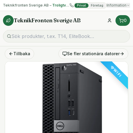
Teknikfronten Sverige AB –
Troligtvis billigast på begagnad IT!
Information
Privat
Företag
TeknikFronten Sverige AB
0
Tillbaka
Se fler
stationära datorer
WIFI