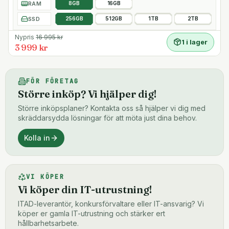
RAM
8GB
16GB
SSD
256GB
512GB
1TB
2TB
Nypris
16 995
kr
1 i lager
3 999 kr
FÖR FÖRETAG
Större inköp? Vi hjälper dig!
Större inköpsplaner? Kontakta oss så hjälper vi dig med
skräddarsydda lösningar för att möta just dina behov.
Kolla in
VI KÖPER
Vi köper din IT-utrustning!
ITAD-leverantör, konkursförvaltare eller IT-ansvarig? Vi
köper er gamla IT-utrustning och stärker ert
hållbarhetsarbete.