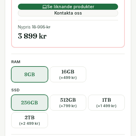
Se liknande produkter
Kontakta oss
Nypris
18 995
kr
3 899
kr
RAM
16GB
8GB
(+
499
kr)
SSD
512GB
1TB
256GB
(+
799
kr)
(+
1 499
kr)
2TB
(+
2 499
kr)