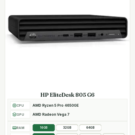
HP EliteDesk 805 G6
AMD Ryzen 5 Pro 4650GE
CPU
AMD Radeon Vega 7
GPU
RAM
16GB
32GB
64GB