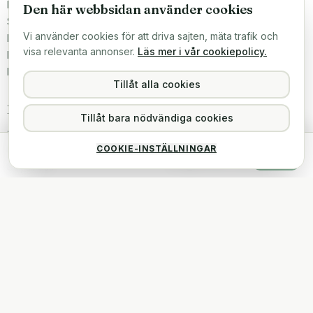
Bärbara datorer
Kontaktformulär
Den här webbsidan använder cookies
Stationära datorer
FAQ
Vi använder cookies för att driva sajten, mäta trafik och
Komponenter
Frakt & leverans
visa relevanta annonser.
Läs mer i vår cookiepolicy.
Datortillbehör
Betalning
Reservdelar
Tillåt alla cookies
Företaget
Kontakt & butik
Tillåt bara nödvändiga cookies
Om oss
Teknikfronten Sverige AB
Malmö, Sverige
Dell OptiPlex 7060 SFF
COOKIE-INSTÄLLNINGAR
3 899 kr
Större inköp?
Köp
Slutsåld
inkl. moms
info@teknikfronten.se
Sälj till oss
Köpvillkor
ÖPPETTIDER
Mån–Fre 10–16
Integritetspolicy
Hitta hit →