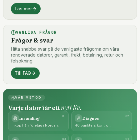
Läs mer
VANLIGA FRÅGOR
Frågor & svar
Hitta snabba svar på de vanligaste frågorna om våra
renoverade datorer, garanti, frakt, betalning, retur och
felsökning.
Till FAQ
VÅR METOD
nytt liv
Varje dator får ett
.
0
1
0
2
Insamling
Diagnos
Inköp från företag i Norden.
40 punkters kontroll.
0
3
0
4