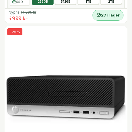
SSD
256GB
512GB
1TB
2TB
Nypris
14 995
kr
27 i lager
4 999 kr
-
76
%