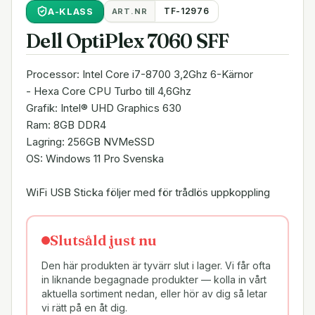
A
-KLASS
TF-12976
ART.NR
Dell OptiPlex 7060 SFF
Processor: Intel Core i7-8700 3,2Ghz 6-Kärnor
- Hexa Core CPU Turbo till 4,6Ghz
Grafik: Intel® UHD Graphics 630
Ram: 8GB DDR4
Lagring: 256GB NVMeSSD
OS: Windows 11 Pro Svenska
WiFi USB Sticka följer med för trådlös uppkoppling
Slutsåld just nu
Den här produkten är tyvärr slut i lager. Vi får ofta
in liknande begagnade produkter — kolla in vårt
aktuella sortiment nedan, eller hör av dig så letar
vi rätt på en åt dig.