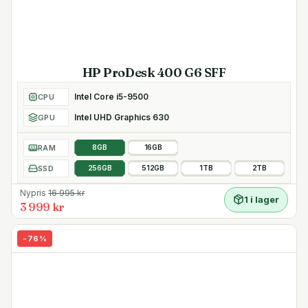
HP ProDesk 400 G6 SFF
Intel Core i5-9500
CPU
Intel UHD Graphics 630
GPU
RAM
8GB
16GB
SSD
256GB
512GB
1TB
2TB
Nypris
16 995
kr
1 i lager
3 999 kr
-
76
%