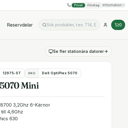
Information
Privat
Företag
Reservdelar
0
Se fler
stationära datorer
12975-ST
Dell OptiPlex 5070
SKU
 5070 Mini
7-8700 3,2Ghz 6-Kärnor
ill 4,6Ghz
hics 630