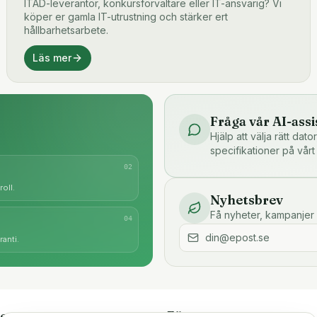
ITAD-leverantör, konkursförvaltare eller IT-ansvarig? Vi
köper er gamla IT-utrustning och stärker ert
hållbarhetsarbete.
Läs mer
Fråga vår AI-assi
Hjälp att välja rätt dat
specifikationer på vårt
0
2
oll.
Nyhetsbrev
Få nyheter, kampanjer 
0
4
anti.
e
Företaget