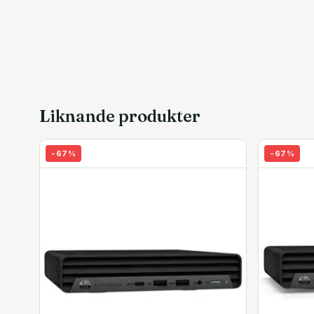
Liknande produkter
-
67
%
-
67
%