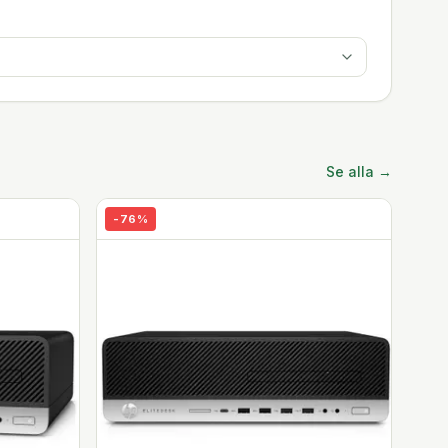
Se alla →
-
76
%