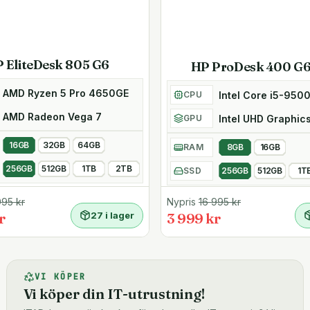
 EliteDesk 805 G6
HP ProDesk 400 G6
AMD Ryzen 5 Pro 4650GE
Intel Core i5-950
CPU
AMD Radeon Vega 7
Intel UHD Graphic
GPU
16GB
32GB
64GB
RAM
8GB
16GB
256GB
512GB
1TB
2TB
SSD
256GB
512GB
1T
995
kr
Nypris
16 995
kr
r
27 i lager
3 999 kr
VI KÖPER
Vi köper din IT-utrustning!