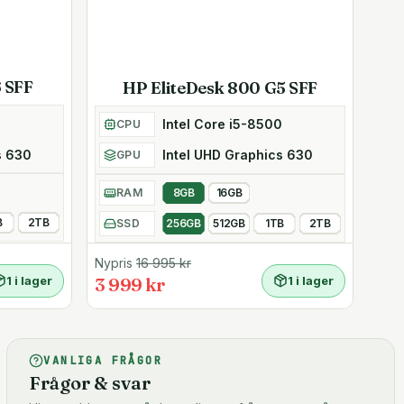
 SFF
HP EliteDesk 800 G5 SFF
0
Intel Core i5-8500
CPU
s 630
Intel UHD Graphics 630
GPU
RAM
8GB
16GB
B
2TB
SSD
256GB
512GB
1TB
2TB
Nypris
16 995
kr
1 i lager
3 999 kr
1 i lager
VANLIGA FRÅGOR
Frågor & svar