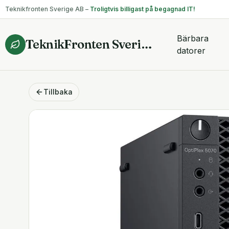
Teknikfronten Sverige AB –
Troligtvis billigast på begagnad IT!
Bärbara
TeknikFronten Sverige AB
datorer
Tillbaka