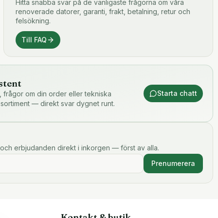
Hitta snabba svar på de vanligaste frågorna om våra
renoverade datorer, garanti, frakt, betalning, retur och
felsökning.
Till FAQ
stent
Starta chatt
or, frågor om din order eller tekniska
 sortiment — direkt svar dygnet runt.
och erbjudanden direkt i inkorgen — först av alla.
Prenumerera
Kontakt & butik