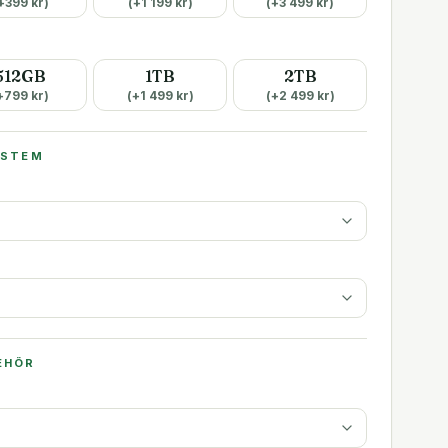
+
399
kr)
(+
1 199
kr)
(+
3 499
kr)
512GB
1TB
2TB
+
799
kr)
(+
1 499
kr)
(+
2 499
kr)
YSTEM
EHÖR