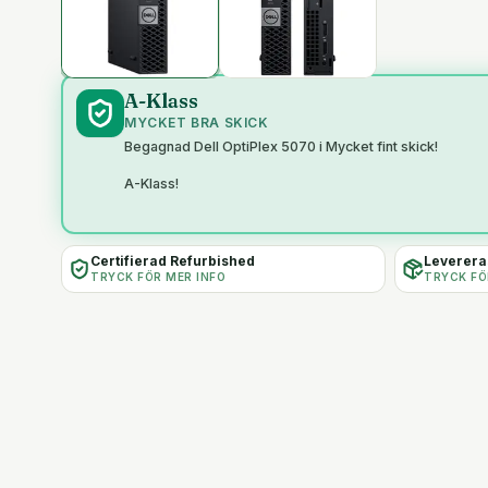
A-Klass
MYCKET BRA SKICK
Begagnad Dell OptiPlex 5070 i Mycket fint skick!
A-Klass!
Certifierad Refurbished
Levereras
TRYCK FÖR MER INFO
TRYCK FÖ