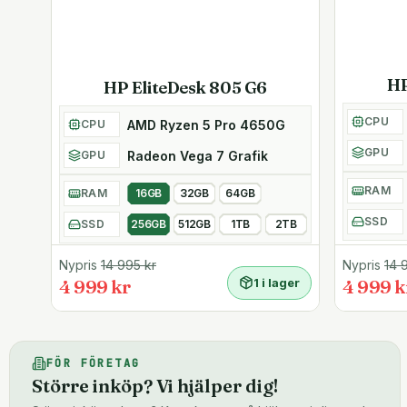
HP
HP EliteDesk 805 G6
CPU
AMD Ryzen 5 Pro 4650G
CPU
GPU
Radeon Vega 7 Grafik
GPU
RAM
RAM
16GB
32GB
64GB
SSD
SSD
256GB
512GB
1TB
2TB
Nypris
14 995
kr
Nypris
14 
4 999 kr
1 i lager
4 999 k
FÖR FÖRETAG
Större inköp? Vi hjälper dig!