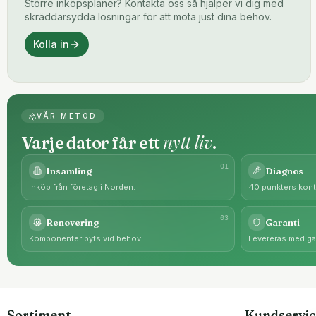
Större inköpsplaner? Kontakta oss så hjälper vi dig med
skräddarsydda lösningar för att möta just dina behov.
Kolla in
VÅR METOD
nytt liv
Varje dator får ett
.
0
1
Insamling
Diagnos
Inköp från företag i Norden.
40 punkters kontr
0
3
Renovering
Garanti
Komponenter byts vid behov.
Levereras med gar
Sortiment
Kundservic