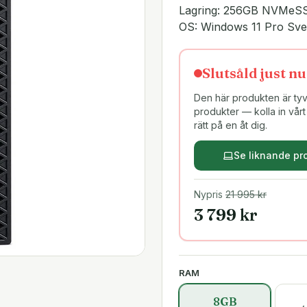
Lagring: 256GB NVMeS
OS: Windows 11 Pro Sv
Slutsåld just nu
Den här produkten är tyvä
produkter — kolla in vårt 
rätt på en åt dig.
Se liknande pr
Nypris
21 995
kr
3 799
kr
RAM
8GB