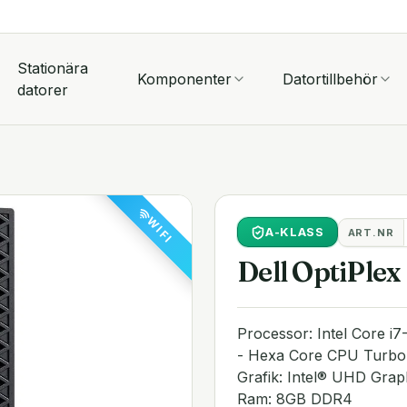
Stationära
Komponenter
Datortillbehör
datorer
WIFI
A
-KLASS
ART.NR
Dell OptiPlex
Processor: Intel Core i
- Hexa Core CPU Turbo t
Grafik: Intel® UHD Grap
Ram: 8GB DDR4