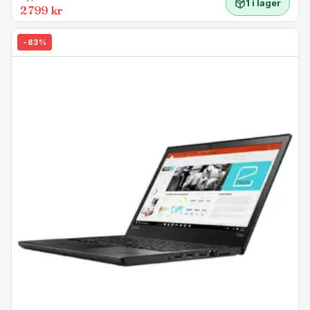
1 i lager
2 799 kr
-
83
%