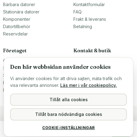
Bärbara datorer
Kontaktformulär
Stationära datorer
FAQ
Komponenter
Frakt & leverans
Datortillbehör
Betalning
Reservdelar
Företaget
Kontakt & butik
Om oss
Teknikfronten Sverige AB
Den här webbsidan använder cookies
Malmö, Sverige
Större inköp?
info@teknikfronten.se
Sälj till oss
Vi använder cookies för att driva sajten, mäta trafik och
Köpvillkor
ÖPPETTIDER
visa relevanta annonser.
Läs mer i vår cookiepolicy.
Mån–Fre 10–16
Integritetspolicy
Hitta hit →
Tillåt alla cookies
Tillåt bara nödvändiga cookies
Dell Latitude 5590
COOKIE-INSTÄLLNINGAR
2 999 kr
Köp
Slutsåld
inkl. moms