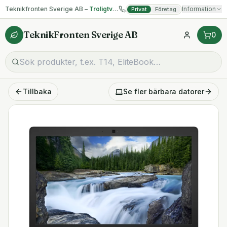
Teknikfronten Sverige AB –
Troligtvis billigast på begagnad IT!
Information
Privat
Företag
TeknikFronten Sverige AB
0
Tillbaka
Se fler
bärbara datorer