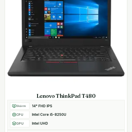
Lenovo ThinkPad T480
14" FHD IPS
Skärm
Intel Core i5-8250U
CPU
Intel UHD
GPU