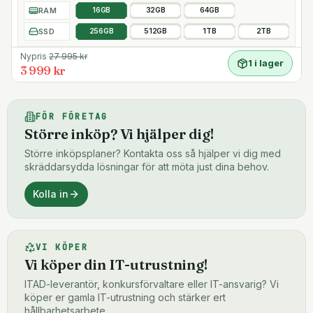
RAM
16GB
32GB
64GB
SSD
256GB
512GB
1TB
2TB
Nypris
27 995
kr
1 i lager
3 999 kr
FÖR FÖRETAG
Större inköp? Vi hjälper dig!
Större inköpsplaner? Kontakta oss så hjälper vi dig med
skräddarsydda lösningar för att möta just dina behov.
Kolla in
VI KÖPER
Vi köper din IT-utrustning!
ITAD-leverantör, konkursförvaltare eller IT-ansvarig? Vi
köper er gamla IT-utrustning och stärker ert
hållbarhetsarbete.