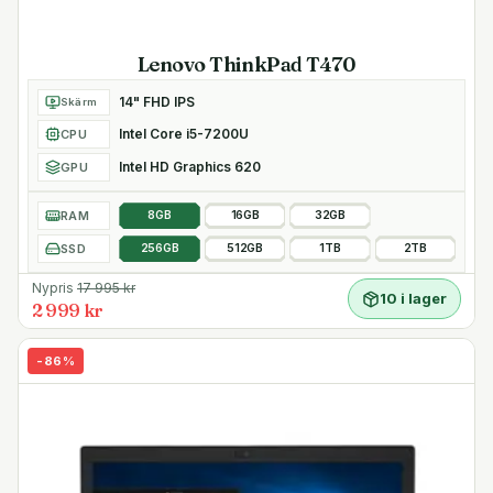
Lenovo ThinkPad T470
14" FHD IPS
Skärm
Intel Core i5-7200U
CPU
Intel HD Graphics 620
GPU
RAM
8GB
16GB
32GB
SSD
256GB
512GB
1TB
2TB
Nypris
17 995
kr
10 i lager
2 999 kr
-
86
%