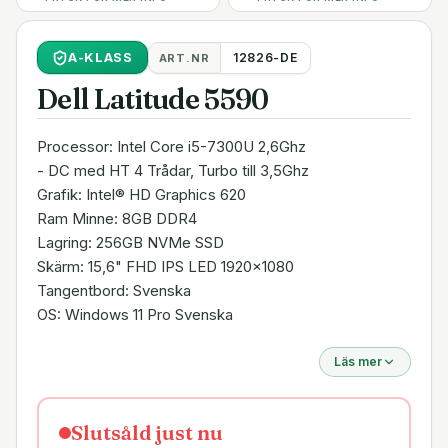
A
-KLASS
12826-DE
ART.NR
Dell Latitude 5590
Processor: Intel Core i5-7300U 2,6Ghz
- DC med HT 4 Trådar, Turbo till 3,5Ghz
Grafik: Intel® HD Graphics 620
Ram Minne: 8GB DDR4
Lagring: 256GB NVMe SSD
Skärm: 15,6" FHD IPS LED 1920x1080
Tangentbord: Svenska
OS: Windows 11 Pro Svenska
Läs mer
Slutsåld just nu