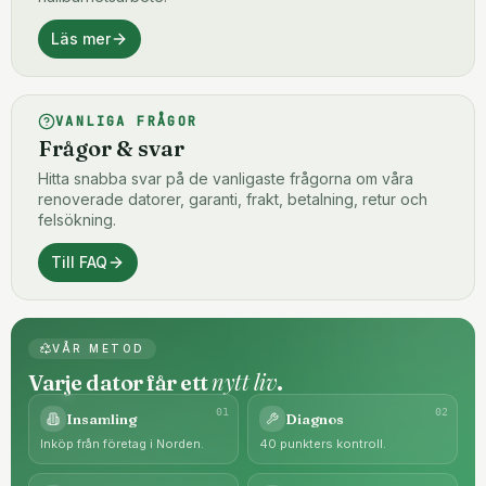
Läs mer
VANLIGA FRÅGOR
Frågor & svar
Hitta snabba svar på de vanligaste frågorna om våra
renoverade datorer, garanti, frakt, betalning, retur och
felsökning.
Till FAQ
VÅR METOD
nytt liv
Varje dator får ett
.
0
1
0
2
Insamling
Diagnos
Inköp från företag i Norden.
40 punkters kontroll.