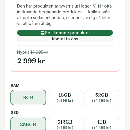
Den här produkten är tyvärr slut i lager. Vi får ofta
in liknande begagnade produkter — kolla in vårt
aktuella sortiment nedan, eller hör av dig så letar
vi rätt på en åt dig.
Se liknande produkter
Kontakta oss
Nypris
14 995
kr
2 999
kr
RAM
16GB
32GB
8GB
(+
599
kr)
(+
1 799
kr)
SSD
512GB
1TB
256GB
(+
799
kr)
(+
1 499
kr)