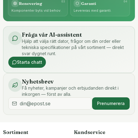
0
3
0
4
Renovering
Garanti
Komponenter byts vid behov.
Levereras med garanti.
Fråga vår AI-assistent
Hjälp att välja rätt dator, frågor om din order eller
tekniska specifikationer på vårt sortiment — direkt
svar dygnet runt.
Starta chatt
Nyhetsbrev
Få nyheter, kampanjer och erbjudanden direkt i
inkorgen — först av alla.
Prenumerera
Sortiment
Kundservice