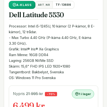
A
-KLASS
TF-13686
ART.NR
Dell Latitude 5530
Processor: Intel i5-1245U, 10 kärnor (2 P-kärnor, 8 E-
kärnor), 12 trådar.
- Max Turbo 4.40 GHz (P-kärna 4.40 GHz, E-kärna
3.30 GHz).
Grafik: Intel® Iris® Xe Graphics
Ram Minne: 16GB DDR4
Lagring: 256GB NVMe SSD
Skärm: 15,6" FHD IPS LED 1920x1080
Tangentbord: Bakbelyst, Svenska
OS: Windows 11 Pro Svenska
Nypris
21 995
kr
1 i lager
-
70
%
6 499 kr