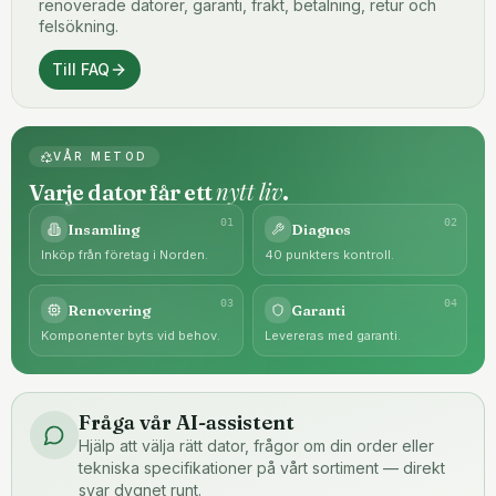
renoverade datorer, garanti, frakt, betalning, retur och
felsökning.
Till FAQ
VÅR METOD
nytt liv
Varje dator får ett
.
0
1
0
2
Insamling
Diagnos
Inköp från företag i Norden.
40 punkters kontroll.
0
3
0
4
Renovering
Garanti
Komponenter byts vid behov.
Levereras med garanti.
Fråga vår AI-assistent
Hjälp att välja rätt dator, frågor om din order eller
tekniska specifikationer på vårt sortiment — direkt
svar dygnet runt.