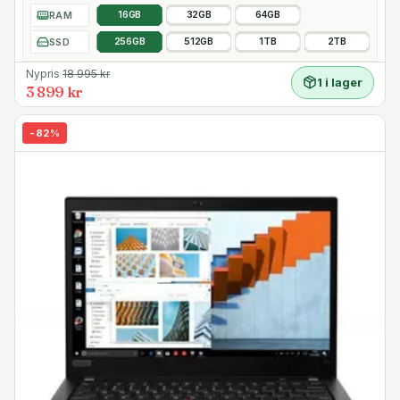
RAM
16GB
32GB
64GB
SSD
256GB
512GB
1TB
2TB
Nypris
18 995
kr
1 i lager
3 899 kr
-
82
%