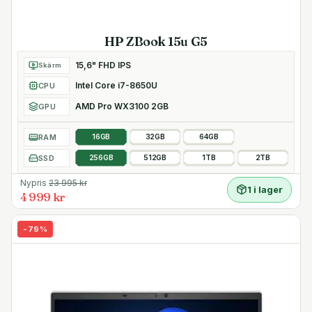
HP ZBook 15u G5
15,6" FHD IPS
Skärm
Intel Core i7-8650U
CPU
AMD Pro WX3100 2GB
GPU
RAM
16GB
32GB
64GB
SSD
256GB
512GB
1TB
2TB
Nypris
23 995
kr
1 i lager
4 999 kr
-
79
%