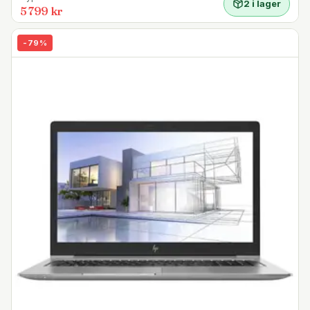
2 i lager
5 799 kr
-
79
%