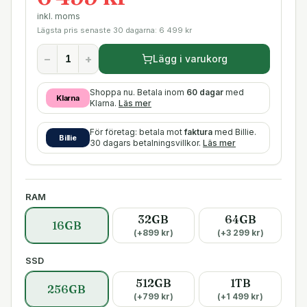
inkl. moms
Lägsta pris senaste 30 dagarna:
6 499
kr
−
+
Lägg i varukorg
Shoppa nu. Betala inom
60 dagar
med
Klarna
Klarna.
Läs mer
För företag: betala mot
faktura
med Billie.
Billie
30 dagars betalningsvillkor.
Läs mer
RAM
32GB
64GB
16GB
(+
899
kr)
(+
3 299
kr)
SSD
512GB
1TB
256GB
(+
799
kr)
(+
1 499
kr)