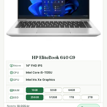
HP EliteBook 640 G9
14" FHD IPS
Skärm
Intel Core i5-1135U
CPU
Intel Iris Xe Graphics
GPU
RAM
16GB
32GB
64GB
SSD
256GB
512GB
1TB
2TB
Nypris
18 995
kr