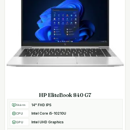
HP EliteBook 840 G7
14" FHD IPS
Skärm
Intel Core i5-10210U
CPU
Intel UHD Graphics
GPU