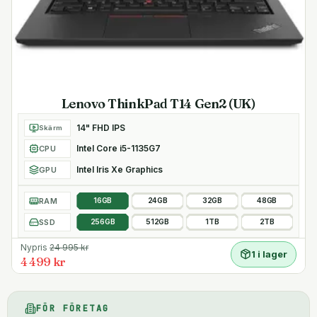
Lenovo ThinkPad T14 Gen2 (UK)
14" FHD IPS
Skärm
Intel Core i5-1135G7
CPU
Intel Iris Xe Graphics
GPU
RAM
16GB
24GB
32GB
48GB
SSD
256GB
512GB
1TB
2TB
Nypris
24 995
kr
1 i lager
4 499 kr
FÖR FÖRETAG