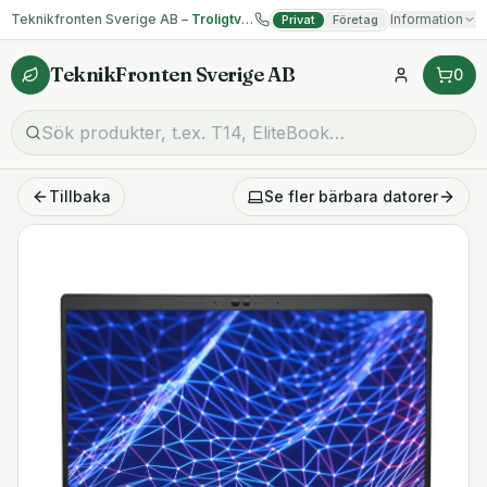
Teknikfronten Sverige AB –
Troligtvis billigast på begagnad IT!
Information
Privat
Företag
TeknikFronten Sverige AB
0
Tillbaka
Se fler
bärbara datorer