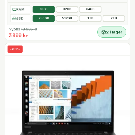
RAM
16GB
32GB
64GB
SSD
256GB
512GB
1TB
2TB
Nypris
18 995
kr
2 i lager
3 899 kr
-
83
%