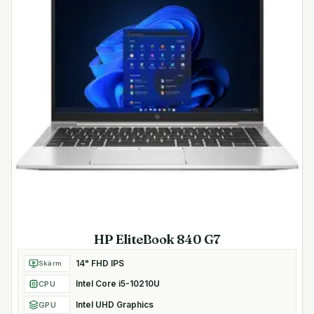
HP EliteBook 840 G7
14" FHD IPS
Skärm
Intel Core i5-10210U
CPU
Intel UHD Graphics
GPU