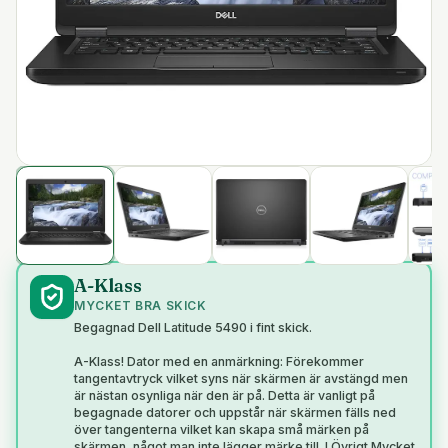
A-Klass
MYCKET BRA SKICK
Begagnad Dell Latitude 5490 i fint skick.
A-Klass! Dator med en anmärkning: Förekommer
tangentavtryck vilket syns när skärmen är avstängd men
är nästan osynliga när den är på. Detta är vanligt på
begagnade datorer och uppstår när skärmen fälls ned
över tangenterna vilket kan skapa små märken på
skärmen, något man inte lägger märke till. I Övrigt Mycket