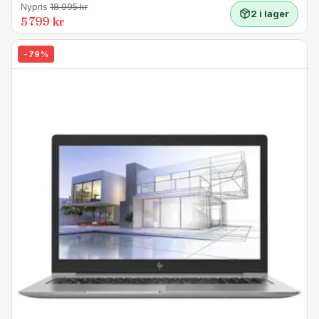
- En vändbar USB-C-port med stöd för Thunderbolt 3,
Nypris
18 995
kr
2 i lager
DisplayPort och strömförsörjning
5 799 kr
- 3 snabba USB 3.0-portar (en med snabb
mobilladdning)
-
79
%
- VGA analog videoutgång
- Integrerad Micro SD-minneskortläsare
- Dual band WiFi-ac, Bluetooth 4.2
- Gigabit Ethernet LAN port
- 3,5 mm mini-jack hörlurs- och mikrofonport
Andra egenskaper:
- Windows 10 Home 64-bitar
- Webbkamera med 720p HD-upplösning
- Pekplatta med multitouch
- Bakupplyst tangentbord
- Noble säkerhetslås slot
Gränssnitt
3x USB 3.1 Gen 1
1x USB-C/DisplayPort
1x HDMI