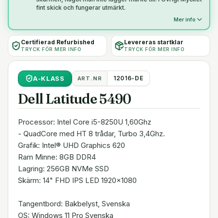
fint skick och fungerar utmärkt.
Mer info
Certifierad Refurbished
Levereras startklar
TRYCK FÖR MER INFO
TRYCK FÖR MER INFO
A
-KLASS
12016-DE
ART.NR
Dell Latitude 5490
Processor: Intel Core i5-8250U 1,60Ghz
- QuadCore med HT 8 trådar, Turbo 3,4Ghz.
Grafik: Intel® UHD Graphics 620
Ram Minne: 8GB DDR4
Lagring: 256GB NVMe SSD
Skärm: 14" FHD IPS LED 1920x1080
Tangentbord: Bakbelyst, Svenska
OS: Windows 11 Pro Svenska