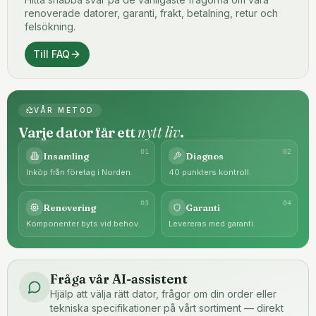
renoverade datorer, garanti, frakt, betalning, retur och
felsökning.
Till FAQ
VÅR METOD
nytt liv
Varje dator får ett
.
0
1
0
2
Insamling
Diagnos
Inköp från företag i Norden.
40 punkters kontroll.
0
3
0
4
Renovering
Garanti
Komponenter byts vid behov.
Levereras med garanti.
Fråga vår AI-assistent
Hjälp att välja rätt dator, frågor om din order eller
tekniska specifikationer på vårt sortiment — direkt