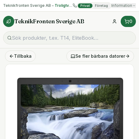
Teknikfronten Sverige AB –
Troligtvis billigast på begagnad IT!
Information
Privat
Företag
TeknikFronten Sverige AB
0
Tillbaka
Se fler
bärbara datorer