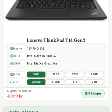
Lenovo ThinkPad T14 Gen2
14" FHD IPS
Skärm
Intel Core i5-1135G7
CPU
Intel Iris Xe Graphics
GPU
RAM
16GB
24GB
32GB
48GB
SSD
256GB
512GB
1TB
2TB
Nypris
28 995
kr
1 i lager
4 899 kr