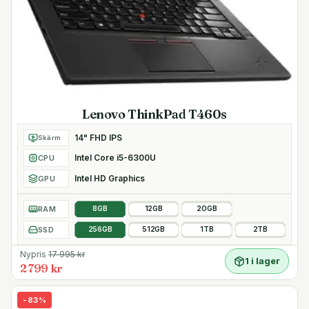
Lenovo ThinkPad T460s
14" FHD IPS
Skärm
Intel Core i5-6300U
CPU
Intel HD Graphics
GPU
RAM
8GB
12GB
20GB
SSD
256GB
512GB
1TB
2TB
Nypris
17 995
kr
1 i lager
2 799 kr
-
83
%