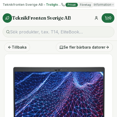
Teknikfronten Sverige AB –
Troligtvis billigast på begagnad IT!
Information
Privat
Företag
TeknikFronten Sverige AB
0
Tillbaka
Se fler
bärbara datorer