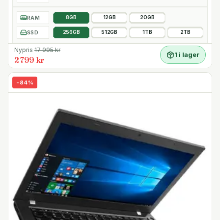
RAM
8GB
12GB
20GB
SSD
256GB
512GB
1TB
2TB
Nypris
17 995
kr
1 i lager
2 799 kr
-
84
%