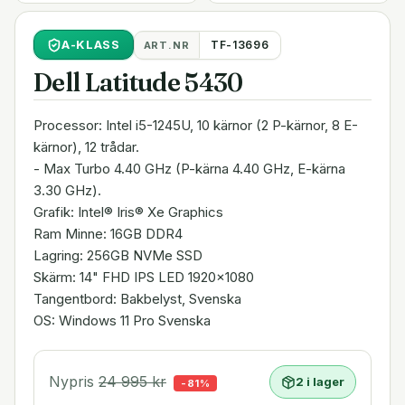
A
-KLASS
TF-13696
ART.NR
Dell Latitude 5430
Processor: Intel i5-1245U, 10 kärnor (2 P-kärnor, 8 E-
kärnor), 12 trådar.
- Max Turbo 4.40 GHz (P-kärna 4.40 GHz, E-kärna
3.30 GHz).
Grafik: Intel® Iris® Xe Graphics
Ram Minne: 16GB DDR4
Lagring: 256GB NVMe SSD
Skärm: 14" FHD IPS LED 1920x1080
Tangentbord: Bakbelyst, Svenska
OS: Windows 11 Pro Svenska
Nypris
24 995
kr
2 i lager
-
81
%