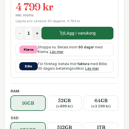
4 799 kr
inkl. moms
Lägsta pris senaste 30 dagarna:
4 799
kr
−
+
Lägg i varukorg
Shoppa nu. Betala inom
60 dagar
med
Klarna
Klarna.
Läs mer
För företag: betala mot
faktura
med Billie.
Billie
30 dagars betalningsvillkor.
Läs mer
RAM
32GB
64GB
16GB
(+
899
kr)
(+
3 299
kr)
SSD
512GB
1TB