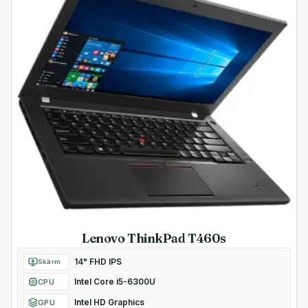
Lenovo ThinkPad T460s
14" FHD IPS
Skärm
Intel Core i5-6300U
CPU
Intel HD Graphics
GPU