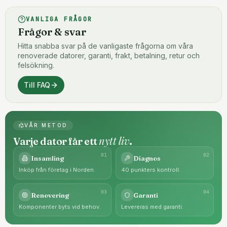
VANLIGA FRÅGOR
Frågor & svar
Hitta snabba svar på de vanligaste frågorna om våra
renoverade datorer, garanti, frakt, betalning, retur och
felsökning.
Till FAQ
VÅR METOD
nytt liv
Varje dator får ett
.
0
1
0
2
Insamling
Diagnos
Inköp från företag i Norden.
40 punkters kontroll.
0
3
0
4
Renovering
Garanti
Komponenter byts vid behov.
Levereras med garanti.