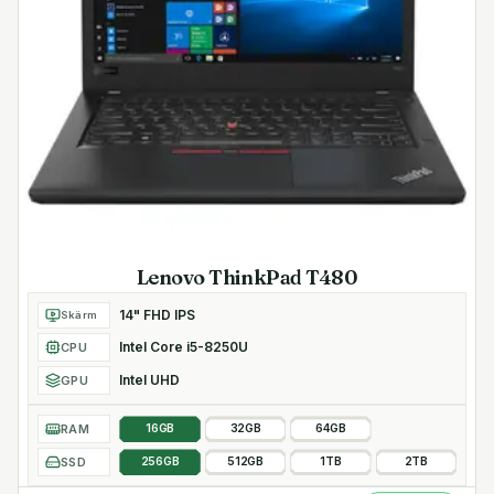
Lenovo ThinkPad T480
14" FHD IPS
Skärm
Intel Core i5-8250U
CPU
Intel UHD
GPU
RAM
16GB
32GB
64GB
SSD
256GB
512GB
1TB
2TB