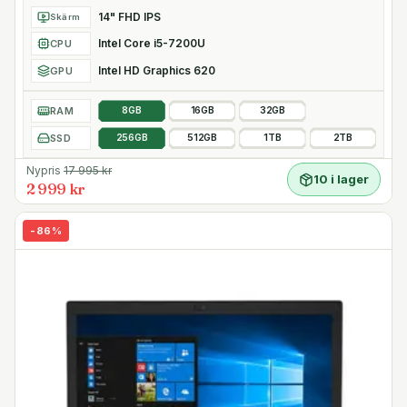
14" FHD IPS
Skärm
Intel Core i5-7200U
CPU
Intel HD Graphics 620
GPU
RAM
8GB
16GB
32GB
SSD
256GB
512GB
1TB
2TB
Nypris
17 995
kr
10 i lager
2 999 kr
-
86
%