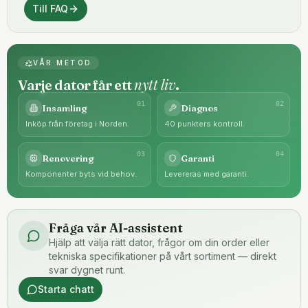
Till FAQ
VÅR METOD
nytt liv
Varje dator får ett
.
0
1
0
2
Insamling
Diagnos
Inköp från företag i Norden.
40 punkters kontroll.
0
3
0
4
Renovering
Garanti
Komponenter byts vid behov.
Levereras med garanti.
Fråga vår AI-assistent
Hjälp att välja rätt dator, frågor om din order eller
tekniska specifikationer på vårt sortiment — direkt
svar dygnet runt.
Starta chatt