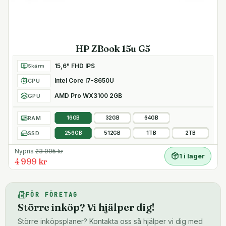
HP ZBook 15u G5
15,6" FHD IPS
Skärm
Intel Core i7-8650U
CPU
AMD Pro WX3100 2GB
GPU
RAM
16GB
32GB
64GB
SSD
256GB
512GB
1TB
2TB
Nypris
23 995
kr
1 i lager
4 999 kr
FÖR FÖRETAG
Större inköp? Vi hjälper dig!
Större inköpsplaner? Kontakta oss så hjälper vi dig med