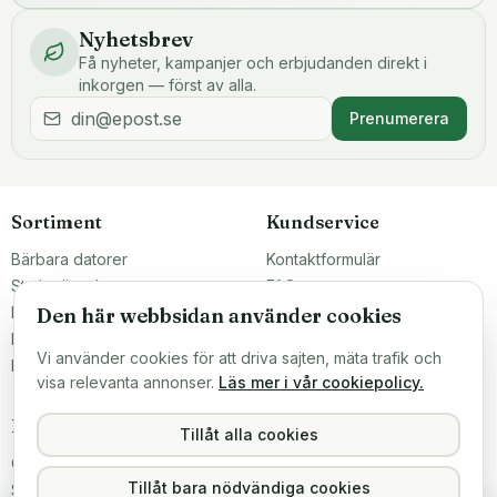
Nyhetsbrev
Få nyheter, kampanjer och erbjudanden direkt i
inkorgen — först av alla.
Prenumerera
Sortiment
Kundservice
Bärbara datorer
Kontaktformulär
Stationära datorer
FAQ
Komponenter
Frakt & leverans
Den här webbsidan använder cookies
Datortillbehör
Betalning
Vi använder cookies för att driva sajten, mäta trafik och
Reservdelar
visa relevanta annonser.
Läs mer i vår cookiepolicy.
Företaget
Kontakt & butik
Tillåt alla cookies
Om oss
Teknikfronten Sverige AB
Malmö, Sverige
Tillåt bara nödvändiga cookies
Större inköp?