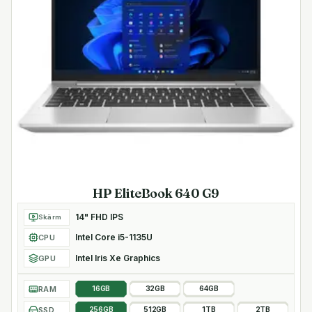
Mått och vikt
Bredd 32.135 cm
Djup 21.2 cm
Höjd 2.09 cm
Vikt från 1.4 kg
HP EliteBook 640 G9
14" FHD IPS
Skärm
Intel Core i5-1135U
CPU
Intel Iris Xe Graphics
GPU
RAM
16GB
32GB
64GB
SSD
256GB
512GB
1TB
2TB