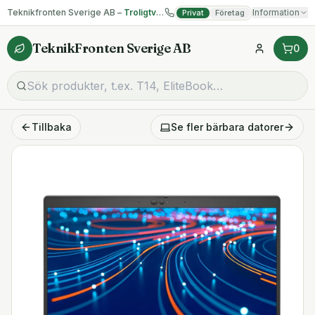
Teknikfronten Sverige AB –
Troligtvis billigast på begagnad IT!
Information
Privat
Företag
TeknikFronten Sverige AB
0
Tillbaka
Se fler
bärbara datorer