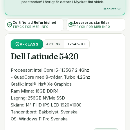
prestandan! I övrigt är datorn i Mycket fint skick.
Mer info
Certifierad Refurbished
Levereras startklar
TRYCK FÖR MER INFO
TRYCK FÖR MER INFO
A
-KLASS
12545-DE
ART.NR
Dell Latitude 5420
Processor: Intel Core i5-1135G7 2.4Ghz
- QuadCore med 8-trådar, Turbo 4.2Ghz
Grafik: Intel® Iris® Xe Graphics
Ram Minne: 16GB DDR4
Lagring: 256GB NVMe SSD
Skärm: 14" FHD IPS LED 1920x1080
Tangentbord: Bakbelyst, Svenska
OS: Windows 11 Pro Svenska