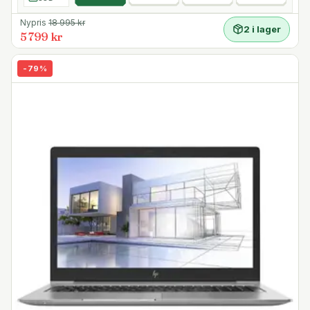
Nypris
18 995
kr
2 i lager
5 799 kr
-
79
%