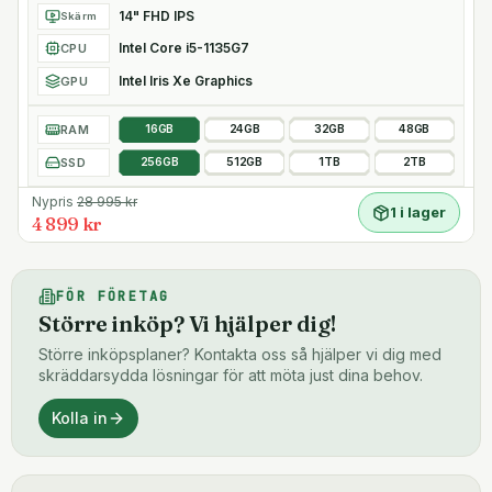
14" FHD IPS
Skärm
Intel Core i5-1135G7
CPU
Intel Iris Xe Graphics
GPU
RAM
16GB
24GB
32GB
48GB
SSD
256GB
512GB
1TB
2TB
Nypris
28 995
kr
1 i lager
4 899 kr
FÖR FÖRETAG
Större inköp? Vi hjälper dig!
Större inköpsplaner? Kontakta oss så hjälper vi dig med
skräddarsydda lösningar för att möta just dina behov.
Kolla in