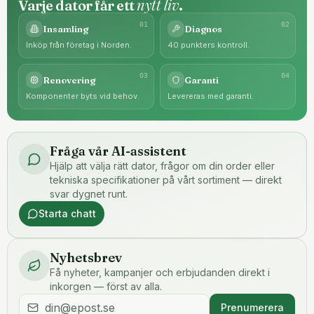
nytt liv
Varje dator får ett
.
0
1
0
2
Insamling
Diagnos
Inköp från företag i Norden.
40 punkters kontroll.
0
3
0
4
Renovering
Garanti
Komponenter byts vid behov.
Levereras med garanti.
Fråga vår AI-assistent
Hjälp att välja rätt dator, frågor om din order eller
tekniska specifikationer på vårt sortiment — direkt
svar dygnet runt.
Starta chatt
Nyhetsbrev
Få nyheter, kampanjer och erbjudanden direkt i
inkorgen — först av alla.
Prenumerera