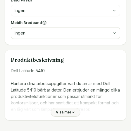
Datorväska
Ingen
Mobilt Bredband
Ingen
Produktbeskrivning
Dell Latitude 5410
Hantera dina arbetsuppgifter vart du än är med Dell
Latitude 5410 bärbar dator. Den erbjuder en mängd olika
produktivitetsfunktioner som passar utmärkt för
kontorsmiljöer, och har samtidigt ett kompakt format och
en låg vikt som lämpar sig för affärsresor.
Visa mer
Hantera dina arbetsuppgifter vart du är är med Dell
Latitude 5410 bärbar dator. Den erbjuder en mängd olika