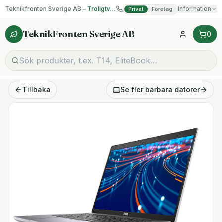
Teknikfronten Sverige AB –
Troligtvis billigast på begagnad IT!
Information
Privat
Företag
TeknikFronten Sverige AB
0
Tillbaka
Se fler
bärbara datorer