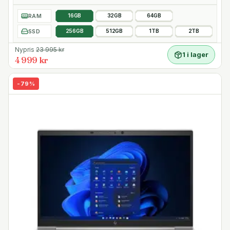
RAM
16GB
32GB
64GB
SSD
256GB
512GB
1TB
2TB
Nypris
23 995
kr
1 i lager
4 999 kr
-
79
%