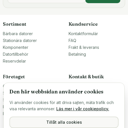
Sortiment
Kundservice
Bärbara datorer
Kontaktformulär
Stationära datorer
FAQ
Komponenter
Frakt & leverans
Datortillbehör
Betalning
Reservdelar
Företaget
Kontakt & butik
Om oss
Teknikfronten Sverige AB
Den här webbsidan använder cookies
Malmö, Sverige
Större inköp?
info@teknikfronten.se
Sälj till oss
Vi använder cookies för att driva sajten, mäta trafik och
Köpvillkor
ÖPPETTIDER
visa relevanta annonser.
Läs mer i vår cookiepolicy.
Mån–Fre 10–16
Integritetspolicy
Hitta hit →
Tillåt alla cookies