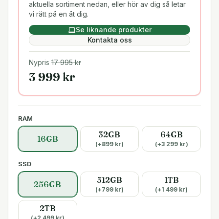
aktuella sortiment nedan, eller hör av dig så letar
vi rätt på en åt dig.
Se liknande produkter
Kontakta oss
Nypris
17 995
kr
3 999
kr
RAM
32GB
64GB
16GB
(+
899
kr)
(+
3 299
kr)
SSD
512GB
1TB
256GB
(+
799
kr)
(+
1 499
kr)
2TB
(+
2 499
kr)