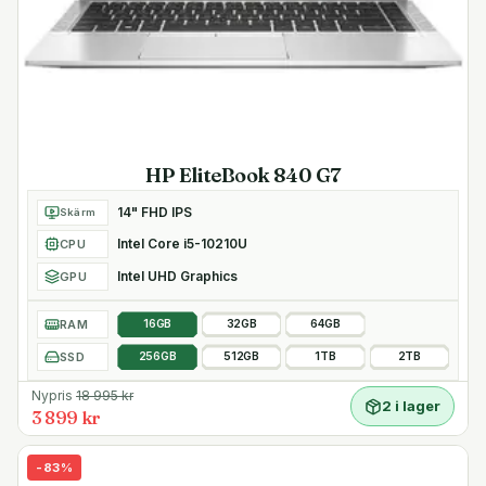
HP EliteBook 840 G7
14" FHD IPS
Skärm
Intel Core i5-10210U
CPU
Intel UHD Graphics
GPU
RAM
16GB
32GB
64GB
SSD
256GB
512GB
1TB
2TB
Nypris
18 995
kr
2 i lager
3 899 kr
-
83
%