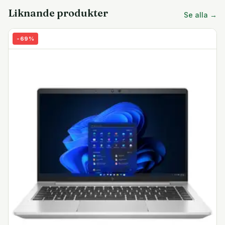
produktivitetsfunktioner som passar utmärkt för
Liknande produkter
Se alla →
kontorsmiljöer, och har samtidigt ett kompakt format och
en låg vikt som lämpar sig för affärsresor.
-
69
%
ExpressResponse
Starta dina mest använda appar snabbare. Den bärbara
datorn använder inbyggd AI- och Intel Adaptix-teknik för
att justera dess prestandanivåer där du behöver dem
mest.
10:e generationens Core i7
Den fyrkärniga Intel Core i7 vPro-processorn från
Comet Lake-familjen kan köra flera krävande program
samtidigt utan fördröjning eller avmattning. Dess
förbättrade och mindre chipstorlek på 10 nm ger högre
prestanda och lägre energiförbrukning. Snabb DDR4
RAM medföljer. Processorn stödjer Intel vPro-teknologi
som möjliggör enkel IT-distribution och
fjärrkontroll/service.