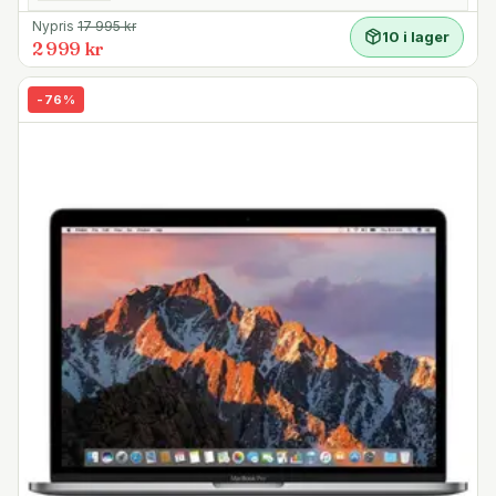
Nypris
17 995
kr
10 i lager
2 999 kr
-
76
%