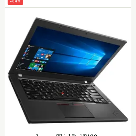
-
84
%
- 1x USB-C 3.1 Gen2-port med stöd för Thunderbolt 3,
DisplayPort och strömförsörjning
- 1x USB-A 3.2 Gen1-port
- Integrerad microSD-minneskortsläsare
- Dual-band Intel AX 201 WiFi 6-ax , Bluetooth 5.1
Fler egenskaper
- Windows 10/11 Pro 64-bitars förinstallerat
- 720p HD-webbkamera
- Pekplatta med multitouchkapacitet
- Noble Wedge-säkerhetslås
- TPM 2.0-säkerhetschip
- Dell ExpressCharge ladder upp till 80%
batterikapacitet på under en timm