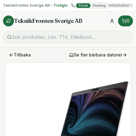
Teknikfronten Sverige AB –
Troligtvis billigast på begagnad IT!
Information
Privat
Företag
TeknikFronten Sverige AB
0
Tillbaka
Se fler
bärbara datorer