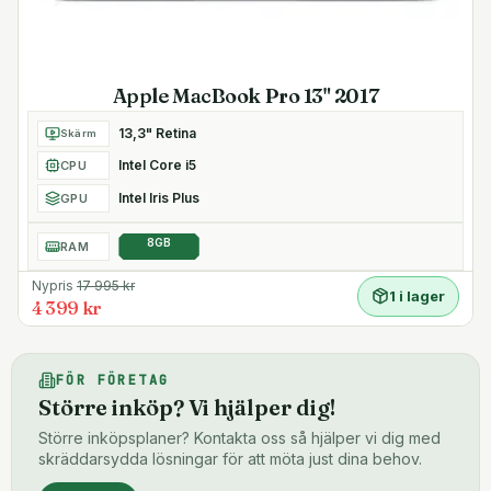
Apple MacBook Pro 13" 2017
13,3" Retina
Skärm
Intel Core i5
CPU
Intel Iris Plus
GPU
8GB
RAM
Nypris
17 995
kr
1 i lager
4 399 kr
FÖR FÖRETAG
Större inköp? Vi hjälper dig!
Större inköpsplaner? Kontakta oss så hjälper vi dig med
skräddarsydda lösningar för att möta just dina behov.