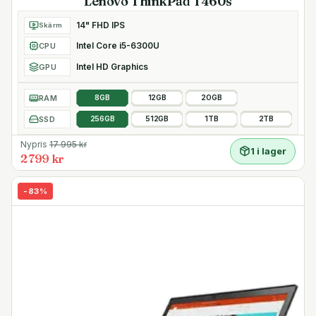
Lenovo ThinkPad T460s
14" FHD IPS
Skärm
Intel Core i5-6300U
CPU
Intel HD Graphics
GPU
RAM
8GB
12GB
20GB
SSD
256GB
512GB
1TB
2TB
Nypris
17 995
kr
1 i lager
2 799 kr
-
83
%