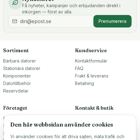
Få nyheter, kampanjer och erbjudanden direkt i
inkorgen — först av alla.
Prenumerera
Sortiment
Kundservice
Bärbara datorer
Kontaktformulär
Stationära datorer
FAQ
Komponenter
Frakt & leverans
Datortillbehör
Betalning
Reservdelar
Företaget
Kontakt & butik
Om oss
Teknikfronten Sverige AB
Den här webbsidan använder cookies
Malmö, Sverige
Större inköp?
info@teknikfronten.se
Sälj till oss
Vi använder cookies för att driva sajten, mäta trafik och