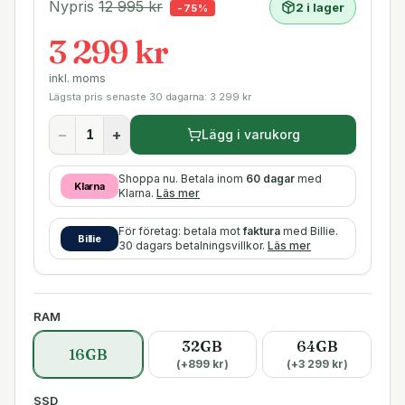
Nypris
12 995
kr
2 i lager
-
75
%
3 299 kr
inkl. moms
Lägsta pris senaste 30 dagarna:
3 299
kr
−
+
Lägg i varukorg
Shoppa nu. Betala inom
60 dagar
med
Klarna
Klarna.
Läs mer
För företag: betala mot
faktura
med Billie.
Billie
30 dagars betalningsvillkor.
Läs mer
RAM
32GB
64GB
16GB
(+
899
kr)
(+
3 299
kr)
SSD