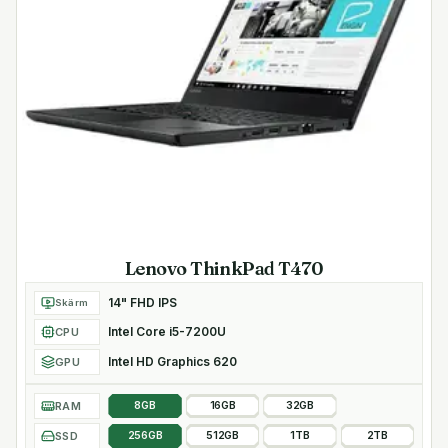
Lenovo ThinkPad T470
14" FHD IPS
Skärm
Intel Core i5-7200U
CPU
Intel HD Graphics 620
GPU
RAM
8GB
16GB
32GB
SSD
256GB
512GB
1TB
2TB