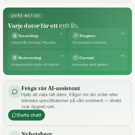
VÅR METOD
nytt liv
Varje dator får ett
.
0
1
0
2
Insamling
Diagnos
Inköp från företag i Norden.
40 punkters kontroll.
0
3
0
4
Renovering
Garanti
Komponenter byts vid behov.
Levereras med garanti.
Fråga vår AI-assistent
Hjälp att välja rätt dator, frågor om din order eller
tekniska specifikationer på vårt sortiment — direkt
svar dygnet runt.
Starta chatt
Nyhetsbrev