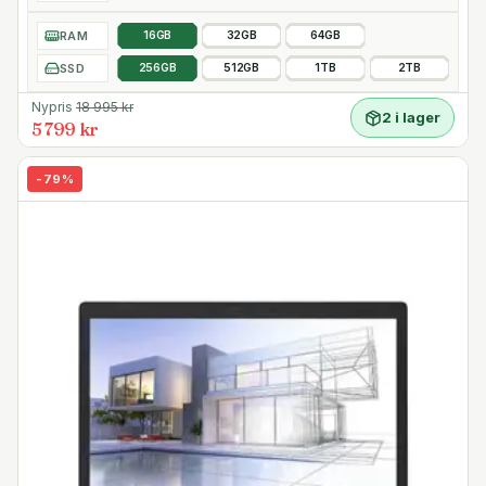
– Integrerad uSD 4.0-minneskortsläsare
– Dual band WiFi-ac, Bluetooth 5.0
RAM
16GB
32GB
64GB
– 3,5 mm kombinerad hörlur/mikrofonport
SSD
256GB
512GB
1TB
2TB
Andra funktioner
Nypris
18 995
kr
2 i lager
– 64-bitars Windows 10/11 Pro förinstallerat
5 799 kr
– 720p HD-webbkamera med IR-sensor för Windows
Hello ansiktsigenkänningsstöd
-
79
%
– Pekplatta med multitouchkapacitet
– Noble Wedge säkerhetslås
– TPM 2.0 säkerhetschip
– Dell ExpressCharge laddar upp till 80% av
batterikapaciteten på under en timme
Mått och vikt
Bredd 30.57 cm
Djup 20.75 cm
Höjd 1.93 cm
Vikt från 1.24 kg