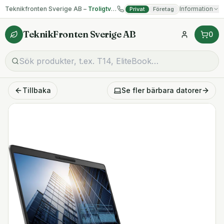
Teknikfronten Sverige AB –
Troligtvis billigast på begagnad IT!
Information
Privat
Företag
TeknikFronten Sverige AB
0
Tillbaka
Se fler
bärbara datorer