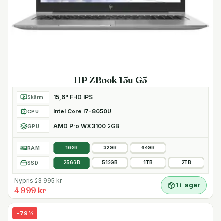
HP ZBook 15u G5
15,6" FHD IPS
Skärm
Intel Core i7-8650U
CPU
AMD Pro WX3100 2GB
GPU
RAM
16GB
32GB
64GB
SSD
256GB
512GB
1TB
2TB
Nypris
23 995
kr
1 i lager
4 999 kr
-
79
%