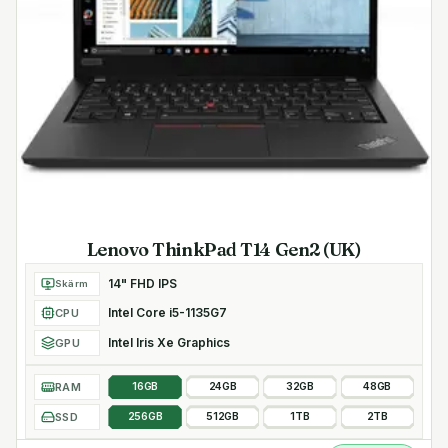
Lenovo ThinkPad T14 Gen2 (UK)
14" FHD IPS
Skärm
Intel Core i5-1135G7
CPU
Intel Iris Xe Graphics
GPU
RAM
16GB
24GB
32GB
48GB
SSD
256GB
512GB
1TB
2TB