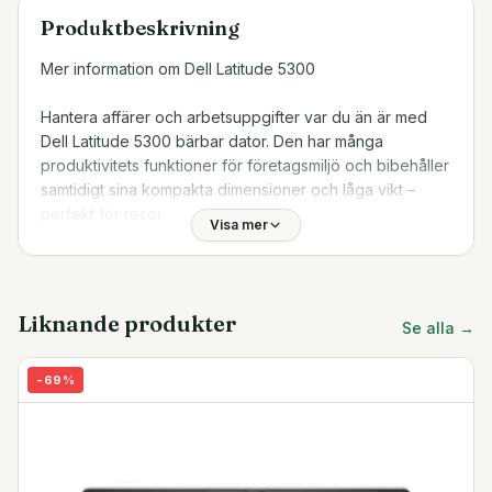
Produktbeskrivning
Mer information om Dell Latitude 5300
Hantera affärer och arbetsuppgifter var du än är med
Dell Latitude 5300 bärbar dator. Den har många
produktivitets funktioner för företagsmiljö och bibehåller
samtidigt sina kompakta dimensioner och låga vikt –
perfekt för resor.
Visa mer
8:e generationens Core i5
Med 8:e generationens fyrkärniga Intel Core i5-
processor kan denna bärbara datorn köra flera
Liknande produkter
Se alla →
processer samtidigt utan lagg eller fördröjning. När mer
kraft behövs kan processorn växla till turboläge för
-
69
%
extra prestanda. Snabb DDR4-RAM och integrerad Intel
UHD Graphics 620-enhet erbjuder bra med prestanda i
desktop klass.
Skärm