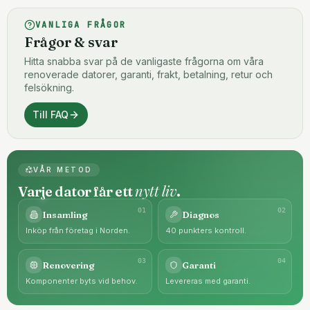
VANLIGA FRÅGOR
Frågor & svar
Hitta snabba svar på de vanligaste frågorna om våra
renoverade datorer, garanti, frakt, betalning, retur och
felsökning.
Till FAQ
VÅR METOD
nytt liv
Varje dator får ett
.
0
1
0
2
Insamling
Diagnos
Inköp från företag i Norden.
40 punkters kontroll.
0
3
0
4
Renovering
Garanti
Komponenter byts vid behov.
Levereras med garanti.