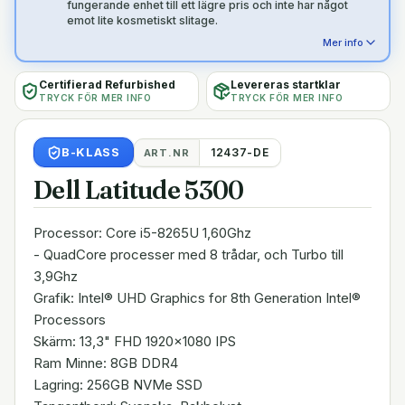
fungerande enhet till ett lägre pris och inte har något
emot lite kosmetiskt slitage.
Mer info
Certifierad Refurbished
Levereras startklar
TRYCK FÖR MER INFO
TRYCK FÖR MER INFO
B
-KLASS
12437-DE
ART.NR
Dell Latitude 5300
Processor: Core i5-8265U 1,60Ghz
- QuadCore processer med 8 trådar, och Turbo till
3,9Ghz
Grafik: Intel® UHD Graphics for 8th Generation Intel®
Processors
Skärm: 13,3" FHD 1920x1080 IPS
Ram Minne: 8GB DDR4
Lagring: 256GB NVMe SSD