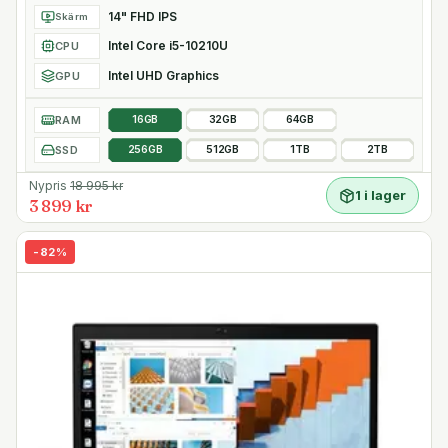
14" FHD IPS
Skärm
Intel Core i5-10210U
CPU
Intel UHD Graphics
GPU
RAM
16GB
32GB
64GB
SSD
256GB
512GB
1TB
2TB
Nypris
18 995
kr
1 i lager
3 899 kr
-
82
%