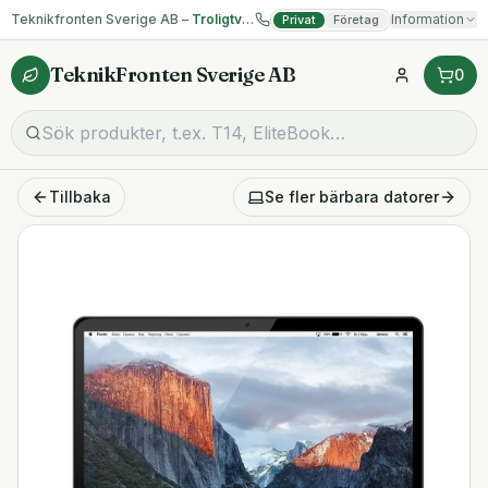
Teknikfronten Sverige AB –
Troligtvis billigast på begagnad IT!
Information
Privat
Företag
TeknikFronten Sverige AB
0
Tillbaka
Se fler
bärbara datorer