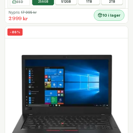
SSD
256GB
512GB
1TB
2TB
Nypris
17 995
kr
10 i lager
2 999 kr
-
86
%