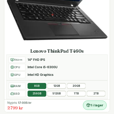
Lenovo ThinkPad T460s
14" FHD IPS
Skärm
Intel Core i5-6300U
CPU
Intel HD Graphics
GPU
RAM
8GB
12GB
20GB
SSD
256GB
512GB
1TB
2TB
Nypris
17 995
kr
1 i lager
2 799 kr