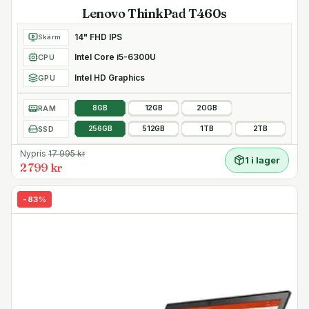
Lenovo ThinkPad T460s
14" FHD IPS
Skärm
Intel Core i5-6300U
CPU
Intel HD Graphics
GPU
RAM
8GB
12GB
20GB
SSD
256GB
512GB
1TB
2TB
Nypris
17 995
kr
1 i lager
2 799 kr
-
83
%