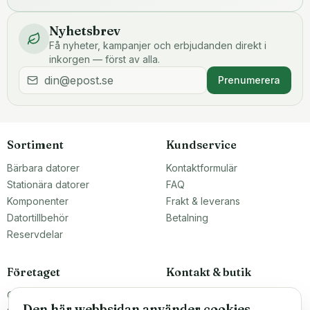
Nyhetsbrev
Få nyheter, kampanjer och erbjudanden direkt i
inkorgen — först av alla.
Prenumerera
Sortiment
Kundservice
Bärbara datorer
Kontaktformulär
Stationära datorer
FAQ
Komponenter
Frakt & leverans
Datortillbehör
Betalning
Reservdelar
Företaget
Kontakt & butik
Om oss
Teknikfronten Sverige AB
Den här webbsidan använder cookies
Malmö, Sverige