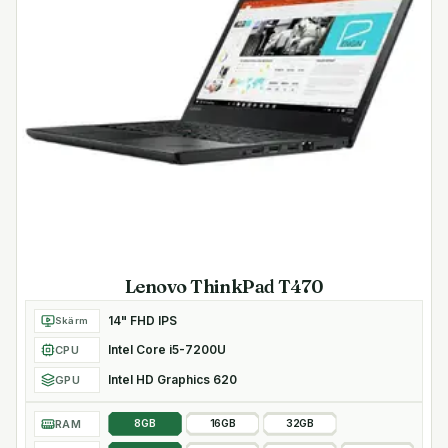
Lenovo ThinkPad T470
14" FHD IPS
Skärm
Intel Core i5-7200U
CPU
Intel HD Graphics 620
GPU
RAM
8GB
16GB
32GB