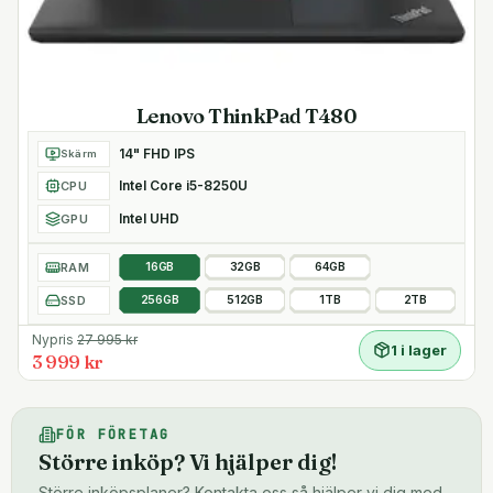
Lenovo ThinkPad T480
14" FHD IPS
Skärm
Intel Core i5-8250U
CPU
Intel UHD
GPU
RAM
16GB
32GB
64GB
SSD
256GB
512GB
1TB
2TB
Nypris
27 995
kr
1 i lager
3 999 kr
FÖR FÖRETAG
Större inköp? Vi hjälper dig!
Större inköpsplaner? Kontakta oss så hjälper vi dig med