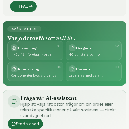
Till FAQ
VÅR METOD
nytt liv
Varje dator får ett
.
0
1
0
2
Insamling
Diagnos
Inköp från företag i Norden.
40 punkters kontroll.
0
3
0
4
Renovering
Garanti
Komponenter byts vid behov.
Levereras med garanti.
Fråga vår AI-assistent
Hjälp att välja rätt dator, frågor om din order eller
tekniska specifikationer på vårt sortiment — direkt
svar dygnet runt.
Starta chatt