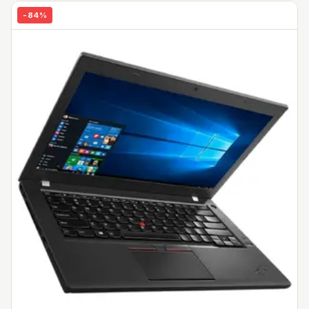
-
84
%