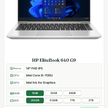
HP EliteBook 640 G9
14" FHD IPS
Skärm
Intel Core i5-1135U
CPU
Intel Iris Xe Graphics
GPU
RAM
16GB
32GB
64GB
SSD
256GB
512GB
1TB
2TB