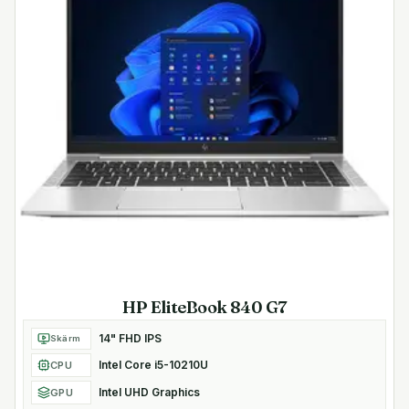
HP EliteBook 840 G7
14" FHD IPS
Skärm
Intel Core i5-10210U
CPU
Intel UHD Graphics
GPU