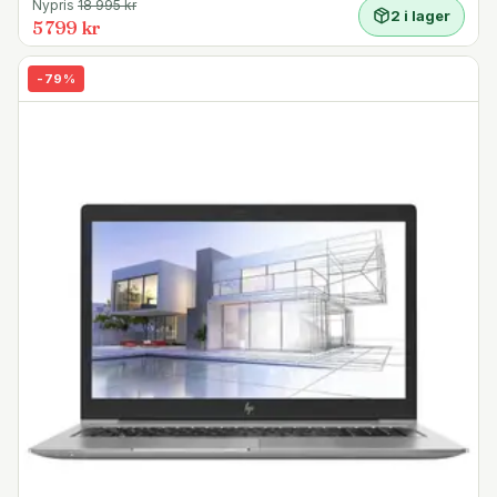
Nypris
18 995
kr
2 i lager
5 799 kr
-
79
%