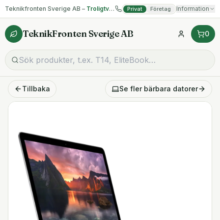
Teknikfronten Sverige AB –
Troligtvis billigast på begagnad IT!
Information
Privat
Företag
TeknikFronten Sverige AB
0
Tillbaka
Se fler
bärbara datorer