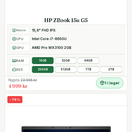
HP ZBook 15u G5
15,6" FHD IPS
Skärm
Intel Core i7-8650U
CPU
AMD Pro WX3100 2GB
GPU
RAM
16GB
32GB
64GB
SSD
256GB
512GB
1TB
2TB
Nypris
23 995
kr
1 i lager
4 999 kr
-
79
%