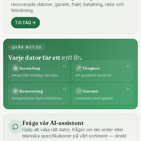
renoverade datorer, garanti, frakt, betalning, retur och
felsökning.
Till FAQ
VÅR METOD
nytt liv
Varje dator får ett
.
0
1
0
2
Insamling
Diagnos
Inköp från företag i Norden.
40 punkters kontroll.
0
3
0
4
Renovering
Garanti
Komponenter byts vid behov.
Levereras med garanti.
Fråga vår AI-assistent
Hjälp att välja rätt dator, frågor om din order eller
tekniska specifikationer på vårt sortiment — direkt