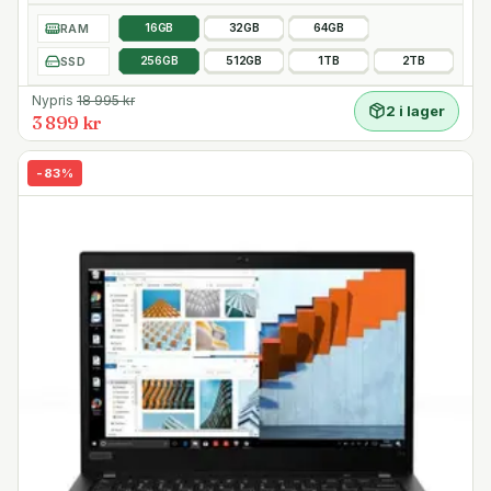
RAM
16GB
32GB
64GB
SSD
256GB
512GB
1TB
2TB
Nypris
18 995
kr
2 i lager
3 899 kr
-
83
%