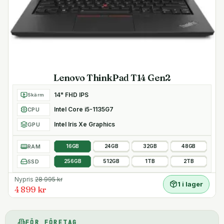
Lenovo ThinkPad T14 Gen2
14" FHD IPS
Skärm
Intel Core i5-1135G7
CPU
Intel Iris Xe Graphics
GPU
RAM
16GB
24GB
32GB
48GB
SSD
256GB
512GB
1TB
2TB
Nypris
28 995
kr
1 i lager
4 899 kr
FÖR FÖRETAG