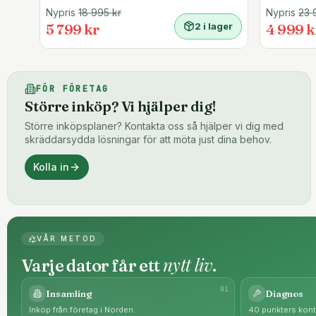
Nypris
18 995
kr
Nypris
23 
5 799 kr
2 i lager
4 999 k
FÖR FÖRETAG
Större inköp? Vi hjälper dig!
Större inköpsplaner? Kontakta oss så hjälper vi dig med
skräddarsydda lösningar för att möta just dina behov.
Kolla in
VÅR METOD
nytt liv
Varje dator får ett
.
0
1
Insamling
Diagnos
Inköp från företag i Norden.
40 punkters kontr