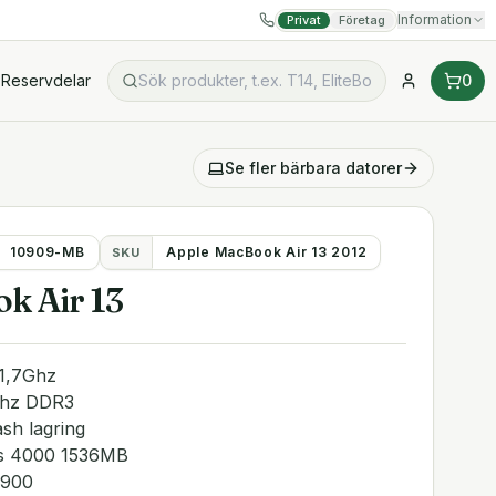
Information
Privat
Företag
Reservdelar
0
Se fler
bärbara datorer
10909-MB
Apple MacBook Air 13 2012
SKU
k Air 13
 1,7Ghz
Mhz DDR3
sh lagring
ics 4000 1536MB
×900