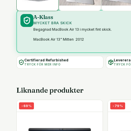
A-Klass
MYCKET BRA SKICK
Begagnad MacBook Air 13 i mycket fint skick.
MacBook Air 13" Mitten 2012
Certifierad Refurbished
Levereras
TRYCK FÖR MER INFO
TRYCK FÖ
Liknande produkter
-
69
%
-
79
%