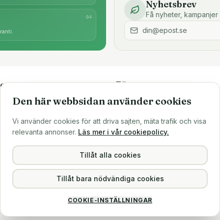
Nyhetsbrev
Få nyheter, kampanjer 
0
4
anti.
e
Företaget
Den här webbsidan använder cookies
är
Om oss
Större inköp?
Vi använder cookies för att driva sajten, mäta trafik och visa
ns
Sälj till oss
relevanta annonser.
Läs mer i vår cookiepolicy.
Köpvillkor
Integritetspolicy
Tillåt alla cookies
Tillåt bara nödvändiga cookies
COOKIE-INSTÄLLNINGAR