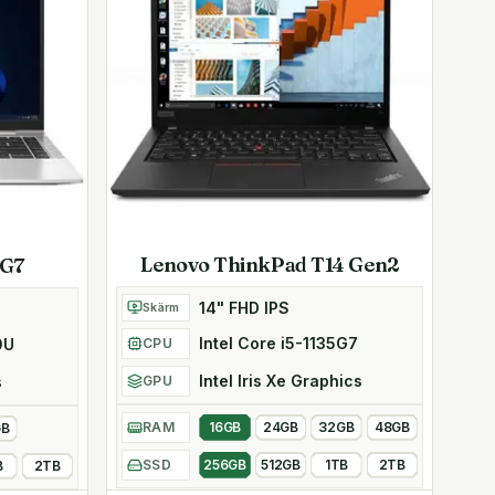
Lenovo ThinkPad T14 Gen2
 G7
14" FHD IPS
Skärm
Intel Core i5-1135G7
CPU
0U
Intel Iris Xe Graphics
GPU
s
RAM
16GB
24GB
32GB
48GB
GB
SSD
256GB
512GB
1TB
2TB
B
2TB