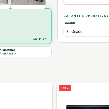
GARANTI & OPERATIVS
Garanti
3 månader
Mer info
 startklar
R MER INFO
-
79
%