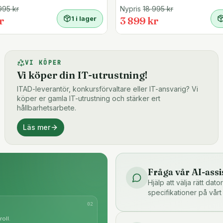
995
kr
Nypris
18 995
kr
r
1 i lager
3 899 kr
VI KÖPER
Vi köper din IT-utrustning!
ITAD-leverantör, konkursförvaltare eller IT-ansvarig? Vi
köper er gamla IT-utrustning och stärker ert
hållbarhetsarbete.
Läs mer
Fråga vår AI-assi
Hjälp att välja rätt dat
specifikationer på vårt
0
2
oll.