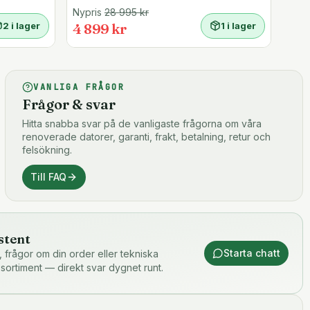
Nypris
28 995
kr
2 i lager
4 899 kr
1 i lager
VANLIGA FRÅGOR
Frågor & svar
Hitta snabba svar på de vanligaste frågorna om våra
renoverade datorer, garanti, frakt, betalning, retur och
felsökning.
Till FAQ
stent
Starta chatt
or, frågor om din order eller tekniska
 sortiment — direkt svar dygnet runt.