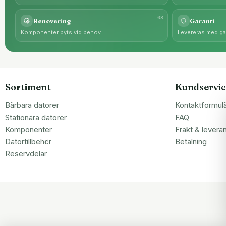
0
3
Renovering
Garanti
Komponenter byts vid behov.
Levereras med gar
Sortiment
Kundservic
Bärbara datorer
Kontaktformul
Stationära datorer
FAQ
Komponenter
Frakt & levera
Datortillbehör
Betalning
Reservdelar