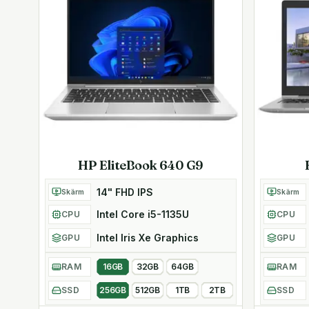
HP EliteBook 640 G9
14" FHD IPS
Skärm
Skärm
Intel Core i5-1135U
CPU
CPU
Intel Iris Xe Graphics
GPU
GPU
RAM
16GB
32GB
64GB
RAM
SSD
256GB
512GB
1TB
2TB
SSD