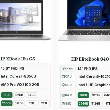
HP ZBook 15u G5
HP EliteBook 840
15,6" FHD IPS
14" FHD IPS
Skärm
Intel Core i7-8650U
Intel Core i5-1021
CPU
AMD Pro WX3100 2GB
Intel UHD Graphic
GPU
16GB
32GB
64GB
RAM
16GB
32GB
64
256GB
512GB
1TB
2TB
SSD
256GB
512GB
1T