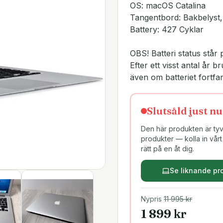
OS: macOS Catalina
Tangentbord: Bakbelyst
Battery: 427 Cyklar
OBS! Batteri status står 
Efter ett visst antal år
även om batteriet fortfar
Slutsåld just nu
Den här produkten är tyvä
produkter — kolla in vårt 
rätt på en åt dig.
Se liknande pr
Nypris
11 995
kr
1 899
kr