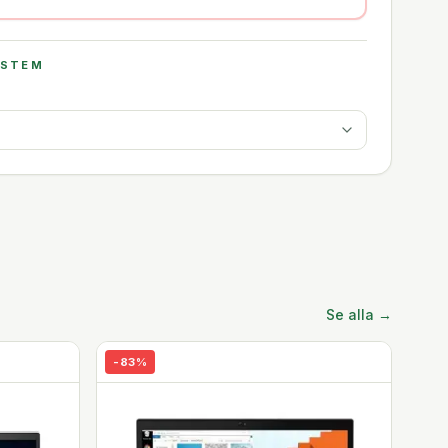
YSTEM
Se alla →
-
83
%