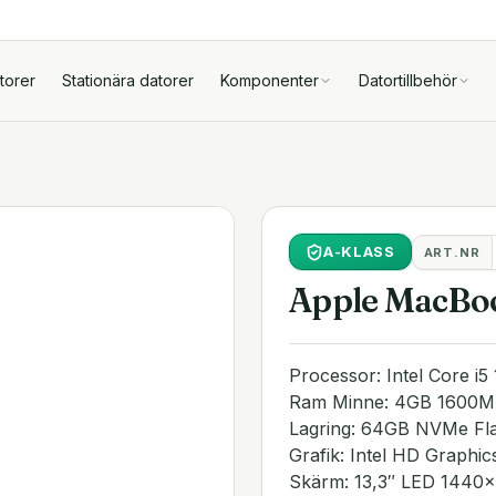
torer
Stationära datorer
Komponenter
Datortillbehör
A
-KLASS
ART.NR
Apple MacBoo
Processor: Intel Core i5
Ram Minne: 4GB 1600
Lagring: 64GB NVMe Fla
Grafik: Intel HD Graph
Skärm: 13,3″ LED 1440