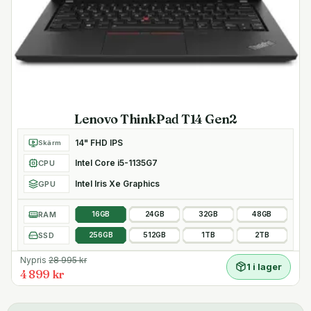
Lenovo ThinkPad T14 Gen2
14" FHD IPS
Skärm
Intel Core i5-1135G7
CPU
Intel Iris Xe Graphics
GPU
RAM
16GB
24GB
32GB
48GB
SSD
256GB
512GB
1TB
2TB
Nypris
28 995
kr
1 i lager
4 899 kr