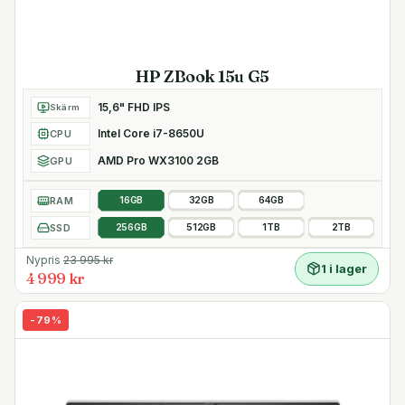
HP ZBook 15u G5
15,6" FHD IPS
Skärm
Intel Core i7-8650U
CPU
AMD Pro WX3100 2GB
GPU
RAM
16GB
32GB
64GB
SSD
256GB
512GB
1TB
2TB
Nypris
23 995
kr
1 i lager
4 999 kr
-
79
%