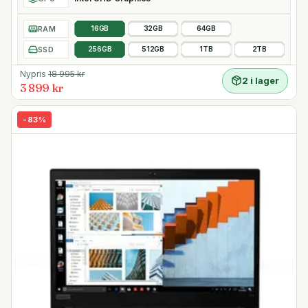
RAM
16GB
32GB
64GB
SSD
256GB
512GB
1TB
2TB
Nypris
18 995
kr
2 i lager
3 899 kr
-
83
%