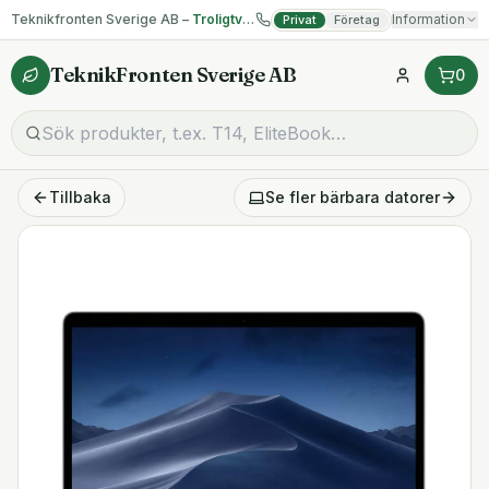
Teknikfronten Sverige AB –
Troligtvis billigast på begagnad IT!
Information
Privat
Företag
TeknikFronten Sverige AB
0
Tillbaka
Se fler
bärbara datorer