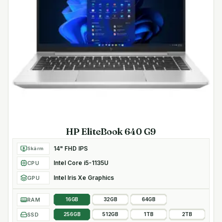
HP EliteBook 640 G9
14" FHD IPS
Skärm
Intel Core i5-1135U
CPU
Intel Iris Xe Graphics
GPU
RAM
16GB
32GB
64GB
SSD
256GB
512GB
1TB
2TB