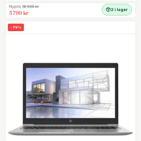
Nypris
18 995
kr
2 i lager
5 799 kr
-
79
%