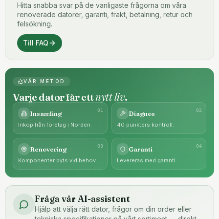
Hitta snabba svar på de vanligaste frågorna om våra
renoverade datorer, garanti, frakt, betalning, retur och
felsökning.
Till FAQ
VÅR METOD
nytt liv
Varje dator får ett
.
0
1
0
2
Insamling
Diagnos
Inköp från företag i Norden.
40 punkters kontroll.
0
3
0
4
Renovering
Garanti
Komponenter byts vid behov.
Levereras med garanti.
Fråga vår AI-assistent
Hjälp att välja rätt dator, frågor om din order eller
tekniska specifikationer på vårt sortiment — direkt