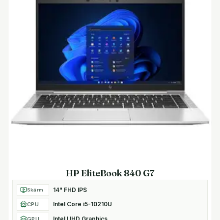
HP EliteBook 840 G7
14" FHD IPS
Skärm
Intel Core i5-10210U
CPU
Intel UHD Graphics
GPU