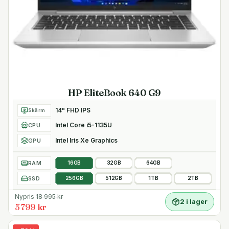
HP EliteBook 640 G9
14" FHD IPS
Skärm
Intel Core i5-1135U
CPU
Intel Iris Xe Graphics
GPU
RAM
16GB
32GB
64GB
SSD
256GB
512GB
1TB
2TB
Nypris
18 995
kr
2 i lager
5 799 kr