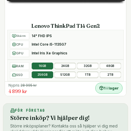
Lenovo ThinkPad T14 Gen2
14" FHD IPS
Skärm
Intel Core i5-1135G7
CPU
Intel Iris Xe Graphics
GPU
RAM
16GB
24GB
32GB
48GB
SSD
256GB
512GB
1TB
2TB
Nypris
28 995
kr
1 i lager
4 899 kr
FÖR FÖRETAG
Större inköp? Vi hjälper dig!
Större inköpsplaner? Kontakta oss så hjälper vi dig med