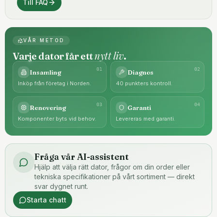
Till FAQ
VÅR METOD
nytt liv
Varje dator får ett
.
0
1
0
2
Insamling
Diagnos
Inköp från företag i Norden.
40 punkters kontroll.
0
3
0
4
Renovering
Garanti
Komponenter byts vid behov.
Levereras med garanti.
Fråga vår AI-assistent
Hjälp att välja rätt dator, frågor om din order eller
tekniska specifikationer på vårt sortiment — direkt
svar dygnet runt.
Starta chatt