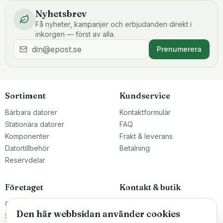
Nyhetsbrev
Få nyheter, kampanjer och erbjudanden direkt i
inkorgen — först av alla.
Prenumerera
Sortiment
Kundservice
Bärbara datorer
Kontaktformulär
Stationära datorer
FAQ
Komponenter
Frakt & leverans
Datortillbehör
Betalning
Reservdelar
Företaget
Kontakt & butik
Om oss
Teknikfronten Sverige AB
Den här webbsidan använder cookies
Malmö, Sverige
Större inköp?