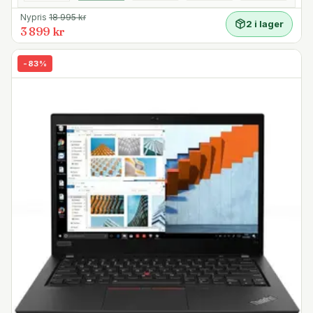
Nypris
18 995
kr
2 i lager
3 899 kr
-
83
%