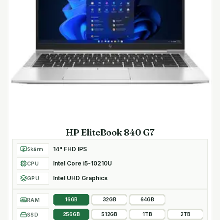
HP EliteBook 840 G7
14" FHD IPS
Skärm
Intel Core i5-10210U
CPU
Intel UHD Graphics
GPU
RAM
16GB
32GB
64GB
SSD
256GB
512GB
1TB
2TB