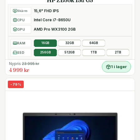
HP ZBook 15u G5
15,6" FHD IPS
Skärm
Intel Core i7-8650U
CPU
AMD Pro WX3100 2GB
GPU
RAM
16GB
32GB
64GB
SSD
256GB
512GB
1TB
2TB
Nypris
23 995
kr
1 i lager
4 999 kr
-
79
%