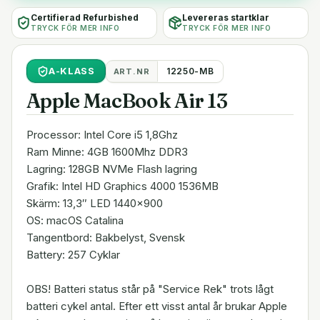
Certifierad Refurbished
Levereras startklar
TRYCK FÖR MER INFO
TRYCK FÖR MER INFO
A
-KLASS
12250-MB
ART.NR
Apple MacBook Air 13
Processor: Intel Core i5 1,8Ghz
Ram Minne: 4GB 1600Mhz DDR3
Lagring: 128GB NVMe Flash lagring
Grafik: Intel HD Graphics 4000 1536MB
Skärm: 13,3″ LED 1440×900
OS: macOS Catalina
Tangentbord: Bakbelyst, Svensk
Battery: 257 Cyklar
OBS! Batteri status står på "Service Rek" trots lågt
batteri cykel antal. Efter ett visst antal år brukar Apple