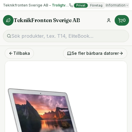
Teknikfronten Sverige AB –
Troligtvis billigast på begagnad IT!
Information
Privat
Företag
TeknikFronten Sverige AB
0
Tillbaka
Se fler
bärbara datorer