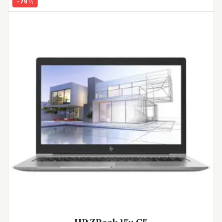
-
79
%