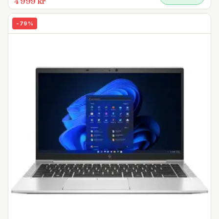
4 999 kr
-
79
%