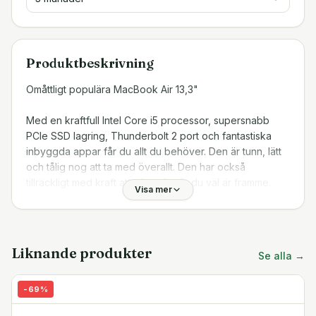
Produktbeskrivning
Omåttligt populära MacBook Air 13,3"
Med en kraftfull Intel Core i5 processor, supersnabb
PCIe SSD lagring, Thunderbolt 2 port och fantastiska
inbyggda appar får du allt du behöver. Den är tunn, lätt
och tålig nog att ta med överallt. Den har också
tillräckligt med kraft att göra allt när du väl är framme.
Visa mer
Portar / Egenskaper
Två usb 3-portar
Thunderbolt 2-port
Liknande produkter
Se alla →
Sdxc-port
Wifi med 802.11ac
-
69
%
Multi-Touch-styrplatta