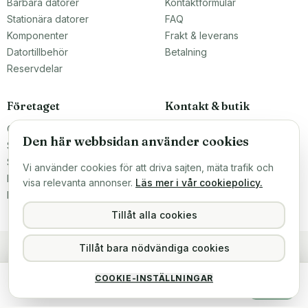
Bärbara datorer
Kontaktformulär
Stationära datorer
FAQ
Komponenter
Frakt & leverans
Datortillbehör
Betalning
Reservdelar
Företaget
Kontakt & butik
Om oss
Teknikfronten Sverige AB
Den här webbsidan använder cookies
Malmö, Sverige
Större inköp?
info@teknikfronten.se
Sälj till oss
Vi använder cookies för att driva sajten, mäta trafik och
Köpvillkor
ÖPPETTIDER
visa relevanta annonser.
Läs mer i vår cookiepolicy.
Mån–Fre 10–16
Integritetspolicy
Hitta hit →
Tillåt alla cookies
Tillåt bara nödvändiga cookies
Apple MacBook Air 13
COOKIE-INSTÄLLNINGAR
2 499 kr
Köp
Slutsåld
inkl. moms