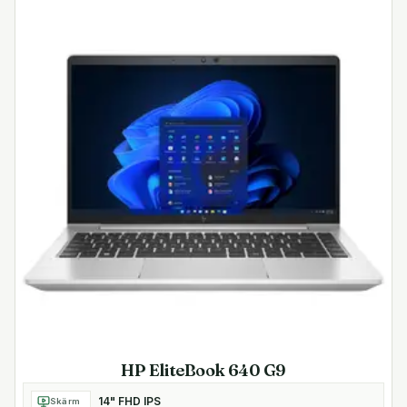
Mått och vikt
Höjd: 0,3–1,7 cm
Bredd: 32,5 cm
Djup: 22,7 cm
Vikt: 1,35 kg3
HP EliteBook 640 G9
14" FHD IPS
Skärm