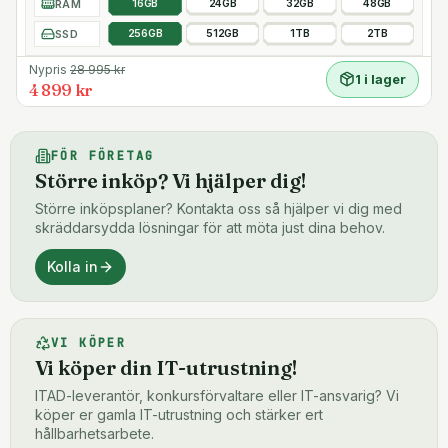
RAM
16GB
24GB
32GB
48GB
SSD
256GB
512GB
1TB
2TB
Nypris
28 995
kr
1 i lager
4 899 kr
FÖR FÖRETAG
Större inköp? Vi hjälper dig!
Större inköpsplaner? Kontakta oss så hjälper vi dig med
skräddarsydda lösningar för att möta just dina behov.
Kolla in
VI KÖPER
Vi köper din IT-utrustning!
ITAD-leverantör, konkursförvaltare eller IT-ansvarig? Vi
köper er gamla IT-utrustning och stärker ert
hållbarhetsarbete.