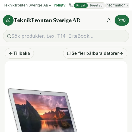
Teknikfronten Sverige AB –
Troligtvis billigast på begagnad IT!
Information
Privat
Företag
TeknikFronten Sverige AB
0
Tillbaka
Se fler
bärbara datorer