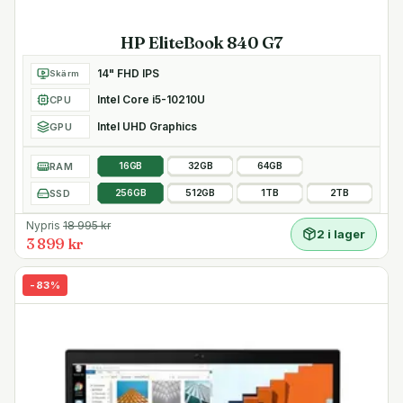
HP EliteBook 840 G7
14" FHD IPS
Skärm
Intel Core i5-10210U
CPU
Intel UHD Graphics
GPU
RAM
16GB
32GB
64GB
SSD
256GB
512GB
1TB
2TB
Nypris
18 995
kr
2 i lager
3 899 kr
-
83
%