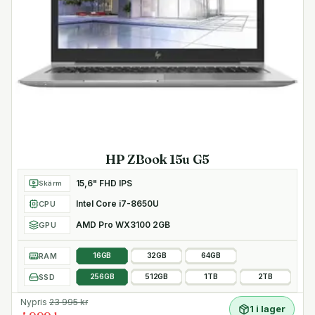
HP ZBook 15u G5
15,6" FHD IPS
Skärm
Intel Core i7-8650U
CPU
AMD Pro WX3100 2GB
GPU
RAM
16GB
32GB
64GB
SSD
256GB
512GB
1TB
2TB
Nypris
23 995
kr
1 i lager