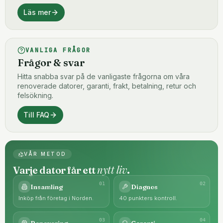
Läs mer
VANLIGA FRÅGOR
Frågor & svar
Hitta snabba svar på de vanligaste frågorna om våra
renoverade datorer, garanti, frakt, betalning, retur och
felsökning.
Till FAQ
VÅR METOD
nytt liv
Varje dator får ett
.
0
1
0
2
Insamling
Diagnos
Inköp från företag i Norden.
40 punkters kontroll.
0
3
0
4
Renovering
Garanti