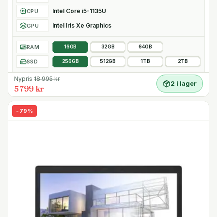
Intel Core i5-1135U
CPU
Intel Iris Xe Graphics
GPU
RAM
16GB
32GB
64GB
SSD
256GB
512GB
1TB
2TB
Nypris
18 995
kr
2 i lager
5 799 kr
-
79
%