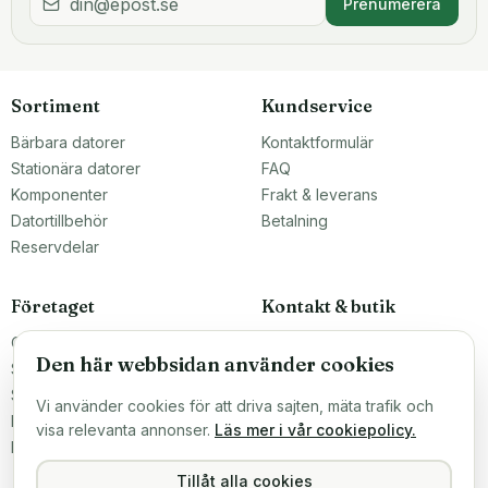
Prenumerera
Sortiment
Kundservice
Bärbara datorer
Kontaktformulär
Stationära datorer
FAQ
Komponenter
Frakt & leverans
Datortillbehör
Betalning
Reservdelar
Företaget
Kontakt & butik
Om oss
Teknikfronten Sverige AB
Den här webbsidan använder cookies
Malmö, Sverige
Större inköp?
info@teknikfronten.se
Sälj till oss
Vi använder cookies för att driva sajten, mäta trafik och
Köpvillkor
ÖPPETTIDER
visa relevanta annonser.
Läs mer i vår cookiepolicy.
Mån–Fre 10–16
Integritetspolicy
Hitta hit →
Tillåt alla cookies