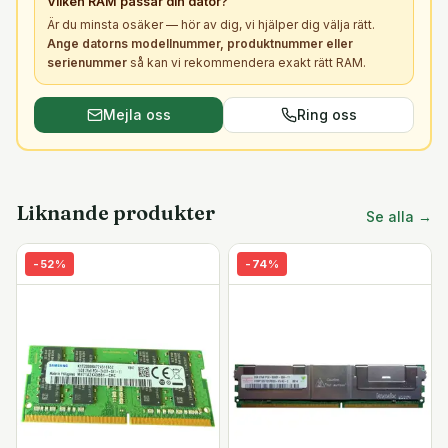
Vilken
RAM
passar din dator?
Är du minsta osäker — hör av dig, vi hjälper dig välja rätt.
Ange datorns modellnummer, produktnummer eller
serienummer
så kan vi rekommendera exakt rätt
RAM
.
Mejla oss
Ring oss
Liknande produkter
Se alla →
-
52
%
-
74
%