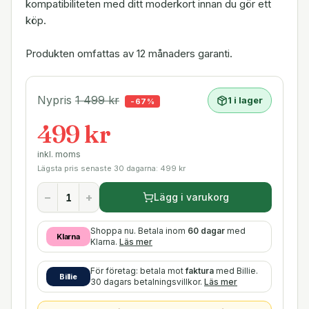
kompatibiliteten med ditt moderkort innan du gör ett
köp.
Produkten omfattas av 12 månaders garanti.
Nypris
1 499
kr
1 i lager
-
67
%
499 kr
inkl. moms
Lägsta pris senaste 30 dagarna:
499
kr
−
+
Lägg i varukorg
Shoppa nu. Betala inom
60 dagar
med
Klarna
Klarna.
Läs mer
För företag: betala mot
faktura
med Billie.
Billie
30 dagars betalningsvillkor.
Läs mer