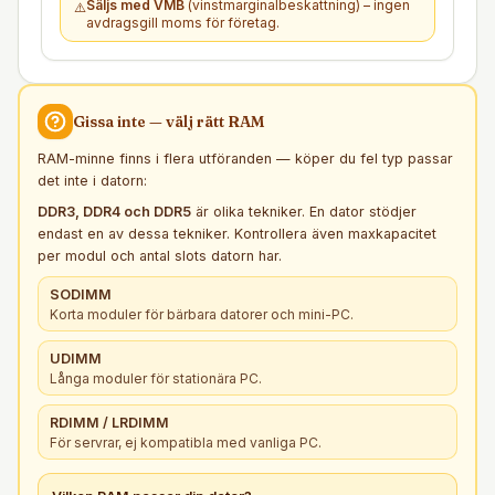
Säljs med VMB
(vinstmarginalbeskattning) – ingen
⚠️
avdragsgill moms för företag.
Gissa inte — välj rätt
RAM
RAM-minne finns i flera utföranden — köper du fel typ passar
det inte i datorn:
DDR3, DDR4 och DDR5
är olika tekniker. En dator stödjer
endast en av dessa tekniker. Kontrollera även maxkapacitet
per modul och antal slots datorn har.
SODIMM
Korta moduler för bärbara datorer och mini-PC.
UDIMM
Långa moduler för stationära PC.
RDIMM / LRDIMM
För servrar, ej kompatibla med vanliga PC.