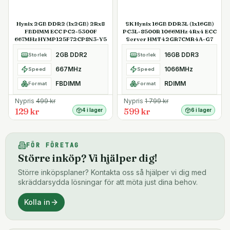
Hynix 2GB DDR2 (1x2GB) 2Rx8
SK Hynix 16GB DDR3L (1x16GB)
FBDIMM ECC PC2-5300F
PC3L-8500R 1066MHz 4Rx4 ECC
667MHz HYMP125F72CP8N3-Y5
Server HMT42GR7CMR4A-G7
2GB DDR2
16GB DDR3
Storlek
Storlek
667MHz
1066MHz
Speed
Speed
FBDIMM
RDIMM
Format
Format
Nypris
499
kr
Nypris
1 799
kr
129 kr
599 kr
4 i lager
6 i lager
FÖR FÖRETAG
Större inköp? Vi hjälper dig!
Större inköpsplaner? Kontakta oss så hjälper vi dig med
skräddarsydda lösningar för att möta just dina behov.
Kolla in