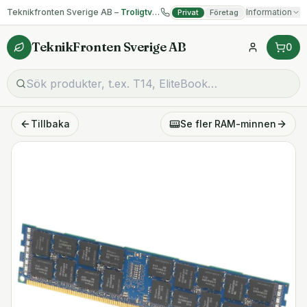
Teknikfronten Sverige AB –
Troligtvis billigast på begagnad IT!
Information
Privat
Företag
TeknikFronten Sverige AB
0
Tillbaka
Se fler
RAM-minnen