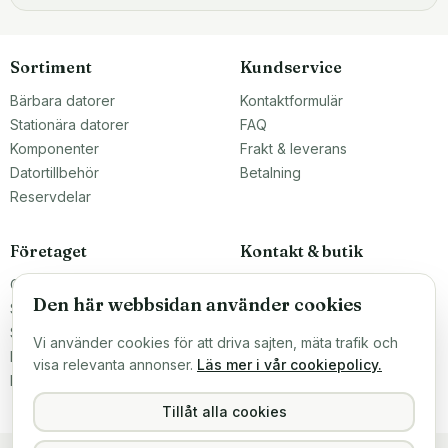
Sortiment
Kundservice
Bärbara datorer
Kontaktformulär
Stationära datorer
FAQ
Komponenter
Frakt & leverans
Datortillbehör
Betalning
Reservdelar
Företaget
Kontakt & butik
Om oss
Teknikfronten Sverige AB
Den här webbsidan använder cookies
Malmö, Sverige
Större inköp?
info@teknikfronten.se
Sälj till oss
Vi använder cookies för att driva sajten, mäta trafik och
Köpvillkor
ÖPPETTIDER
visa relevanta annonser.
Läs mer i vår cookiepolicy.
Mån–Fre 10–16
Integritetspolicy
Hitta hit →
Tillåt alla cookies