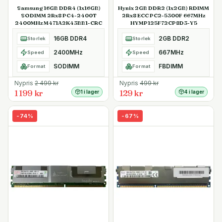
Samsung 16GB DDR4 (1x16GB)
Hynix 2GB DDR2 (1x2GB) RDIMM
SODIMM 2Rx8 PC4-2400T
2Rx8 ECC PC2-5300F 667MHz
2400MHz M471A2K43BB1-CRC
HYMP125F72CP8D3-Y5
16GB DDR4
2GB DDR2
Storlek
Storlek
2400MHz
667MHz
Speed
Speed
SODIMM
FBDIMM
Format
Format
Nypris
2 499
kr
Nypris
499
kr
1 199 kr
129 kr
1 i lager
4 i lager
-
74
%
-
67
%