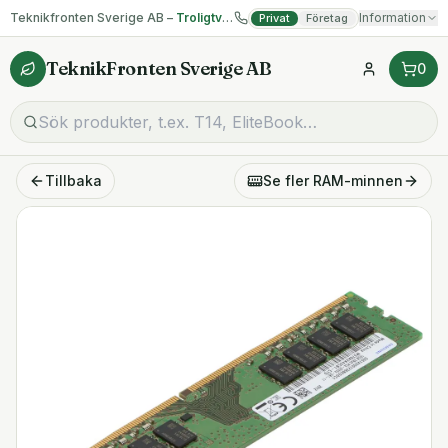
Teknikfronten Sverige AB –
Troligtvis billigast på begagnad IT!
Information
Privat
Företag
TeknikFronten Sverige AB
0
Tillbaka
Se fler
RAM-minnen