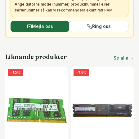
Ange datorns modellnummer, produktnummer eller
serienummer
så kan vi rekommendera exakt rätt
RAM
.
Mejla oss
Ring oss
Liknande produkter
Se alla →
-
52
%
-
74
%