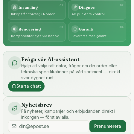
0
1
0
2
Insamling
Diagnos
Inköp från företag i Norden.
40 punkters kontroll.
0
3
0
4
Renovering
Garanti
Komponenter byts vid behov.
Levereras med garanti.
Fråga vår AI-assistent
Hjälp att välja rätt dator, frågor om din order eller
tekniska specifikationer på vårt sortiment — direkt
svar dygnet runt.
Starta chatt
Nyhetsbrev
Få nyheter, kampanjer och erbjudanden direkt i
inkorgen — först av alla.
Prenumerera