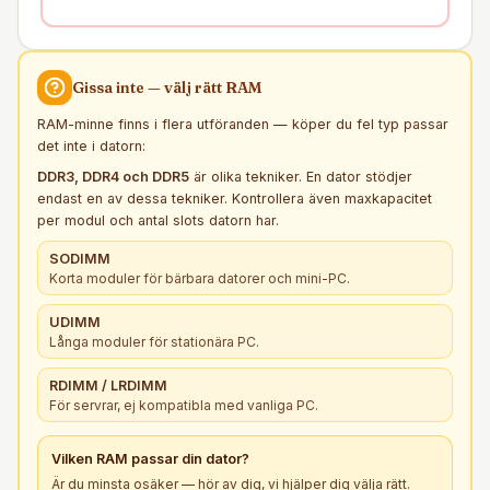
Gissa inte — välj rätt
RAM
RAM-minne finns i flera utföranden — köper du fel typ passar
det inte i datorn:
DDR3, DDR4 och DDR5
är olika tekniker. En dator stödjer
endast en av dessa tekniker. Kontrollera även maxkapacitet
per modul och antal slots datorn har.
SODIMM
Korta moduler för bärbara datorer och mini-PC.
UDIMM
Långa moduler för stationära PC.
RDIMM / LRDIMM
För servrar, ej kompatibla med vanliga PC.
Vilken
RAM
passar din dator?
Är du minsta osäker — hör av dig, vi hjälper dig välja rätt.