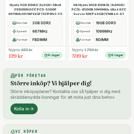
Hynix 2GB DDR2 (1x2GB) 2Rx8
SK Hynix 16GB DDR3L (1x16GB)
FBDIMM ECC PC2-5300F
PC3L-8500R 1066MHz 4Rx4 ECC
667MHz HYMP125F72CP8N3-Y5
Server HMT42GR7CMR4A-G7
2GB DDR2
16GB DDR3
Storlek
Storlek
667MHz
1066MHz
Speed
Speed
FBDIMM
RDIMM
Format
Format
Nypris
499
kr
Nypris
1 799
kr
129 kr
599 kr
4 i lager
6 i lager
FÖR FÖRETAG
Större inköp? Vi hjälper dig!
Större inköpsplaner? Kontakta oss så hjälper vi dig med
skräddarsydda lösningar för att möta just dina behov.
Kolla in
VI KÖPER