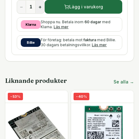
−
+
Lägg i varukorg
Shoppa nu. Betala inom
60 dagar
med
Klarna
Klarna.
Läs mer
För företag: betala mot
faktura
med Billie.
Billie
30 dagars betalningsvillkor.
Läs mer
Liknande produkter
Se alla →
-
53
%
-
40
%