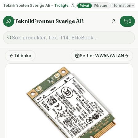
Teknikfronten Sverige AB –
Troligtvis billigast på begagnad IT!
Information
Privat
Företag
TeknikFronten Sverige AB
0
Tillbaka
Se fler
WWAN/WLAN