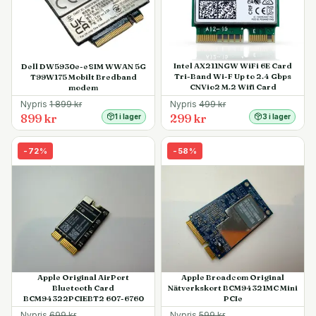
Intel AX211NGW WiFi 6E Card
Dell DW5930e-eSIM WWAN 5G
Tri-Band Wi-F Up to 2.4 Gbps
T99W175 Mobilt Bredband
CNVio2 M.2 Wifi Card
modem
Nypris
1 899
kr
Nypris
499
kr
899 kr
299 kr
1 i lager
3 i lager
-
72
%
-
58
%
Apple Original AirPort
Apple Broadcom Original
Bluetooth Card
Nätverkskort BCM94321MC Mini
BCM94322PCIEBT2 607-6760
PCIe
Nypris
699
kr
Nypris
599
kr