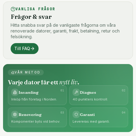
VANLIGA FRÅGOR
Frågor & svar
Hitta snabba svar på de vanligaste frågorna om våra
renoverade datorer, garanti, frakt, betalning, retur och
felsökning.
Till FAQ
VÅR METOD
nytt liv
Varje dator får ett
.
0
1
0
2
Insamling
Diagnos
Inköp från företag i Norden.
40 punkters kontroll.
0
3
0
4
Renovering
Garanti
Komponenter byts vid behov.
Levereras med garanti.