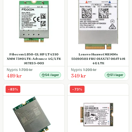
Fibocom L850-GL HP LT4210
Lenovo Huawei ME906s
XMM 7360 LTE-Advance 4G/LTE
55010502 FRU 01AX717 00JT491
917823-002
4G LTE
Nypris
1 799
kr
Nypris
1 299
kr
489 kr
349 kr
54 i lager
51 i lager
-
83
%
-
73
%