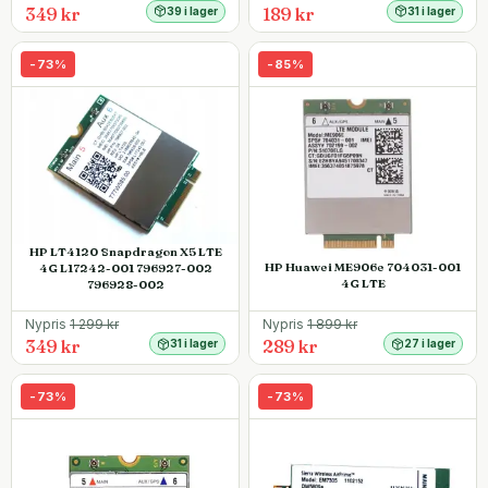
349 kr
189 kr
39 i lager
31 i lager
-
73
%
-
85
%
HP LT4120 Snapdragon X5 LTE
HP Huawei ME906e 704031-001
4G L17242-001 796927-002
4G LTE
796928-002
Nypris
1 299
kr
Nypris
1 899
kr
349 kr
289 kr
31 i lager
27 i lager
-
73
%
-
73
%