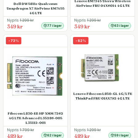
Lenovo EM7345 Sierra Wireless
Dell DW5811e Qualcomm
AirPrime FRU 04X6014 4G LTE
Snapdragon X7 AirPrime EM7455
4G LTE
Nypris
1 299
kr
Nypris
1 299
kr
349 kr
349 kr
77 i lager
63 i lager
-
73
%
-
62
%
Lenovo Fibocom L850-GL 4G/LTE
ThinkPad FRU 01AX792 4G LTE
Fibocom L830-EB HP XMM 7262
4G LTE Advanced L35286-005
L35112-001
Nypris
1 799
kr
Nypris
1 299
kr
489 kr
489 kr
62 i lager
59 i lager