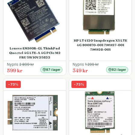
HP LT4120 Snapdragon X5 LTE
4G 800870-001 796927-001
Lenovo EM160R-GL ThinkPad
796928-001
Quectel 4G LTE-A 4G PCIe M2
FRU 5W10V25822
Nypris
2 899
kr
Nypris
1 299
kr
599 kr
349 kr
87 i lager
82 i lager
-
73
%
-
73
%