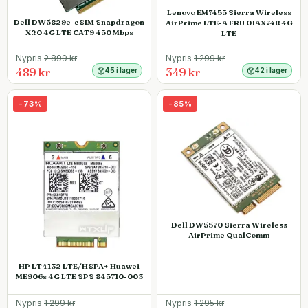
Lenovo EM7455 Sierra Wireless
Dell DW5829e-eSIM Snapdragon
AirPrime LTE-A FRU 01AX748 4G
X20 4G LTE CAT9 450 Mbps
LTE
Nypris
2 899
kr
Nypris
1 299
kr
489 kr
349 kr
45 i lager
42 i lager
-
73
%
-
85
%
Dell DW5570 Sierra Wireless
AirPrime QualComm
HP LT4132 LTE/HSPA+ Huawei
ME906s 4G LTE SPS 845710-003
Nypris
1 299
kr
Nypris
1 295
kr