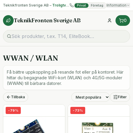
Teknikfronten Sverige AB –
Troligtvis billigast på begagnad IT!
Information
Privat
Företag
TeknikFronten Sverige AB
0
WWAN / WLAN
Få bättre uppkoppling på resande fot eller på kontoret. Här
hittar du begagnade WiFi-kort (WLAN) och 4G/5G-moduler
(WWAN) till bärbara datorer.
Tillbaka
Filter
-
79
%
-
73
%