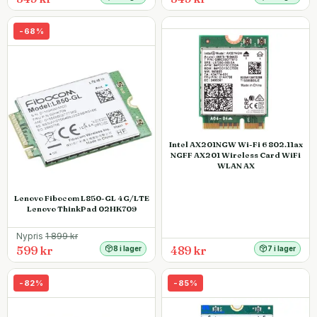
-
68
%
Intel AX201NGW Wi-Fi 6 802.11ax
NGFF AX201 Wireless Card WiFi
WLAN AX
Lenovo Fibocom L850-GL 4G/LTE
Lenovo ThinkPad 02HK709
Nypris
1 899
kr
599 kr
489 kr
8 i lager
7 i lager
-
82
%
-
85
%