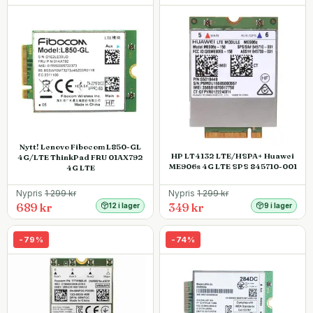
Nytt! Lenovo Fibocom L850-GL
HP LT4132 LTE/HSPA+ Huawei
4G/LTE ThinkPad FRU 01AX792
ME906s 4G LTE SPS 845710-001
4G LTE
Nypris
1 299
kr
Nypris
1 299
kr
689 kr
349 kr
12 i lager
9 i lager
-
79
%
-
74
%