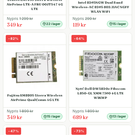
Intel 8265NGW Dual Band
AirPrime LTE-A FRU 00JT547 4G
Wireless-AC 8265 802.11AC NGFF
LTE
WLAN WiFi
Nypris
1 299
kr
Nypris
299
kr
349 kr
119 kr
22 i lager
15 i lager
-
82
%
-
64
%
Nytt! Dell DW5820e Fibocom
L850-GL XMM 7360 4G LTE
Fujitsu EM8805 Sierra Wireless
W1KWP
AirPrime QualComm 4G LTE
Nypris
1 899
kr
Nypris
1 899
kr
349 kr
689 kr
15 i lager
13 i lager
-
47
%
-
73
%