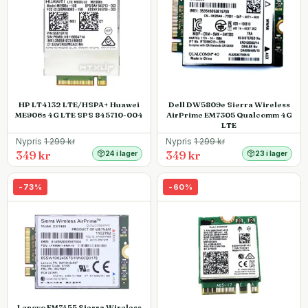
HP LT4132 LTE/HSPA+ Huawei
Dell DW5809e Sierra Wireless
ME906s 4G LTE SPS 845710-004
AirPrime EM7305 Qualcomm 4G
LTE
Nypris
1 299
kr
Nypris
1 299
kr
349 kr
349 kr
24 i lager
23 i lager
-
73
%
-
60
%
Lenovo EM7455 Sierra Wireless