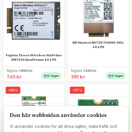
HP Huawei MU736 746699-004
4G LTE
Fujitsu Sierra Wireless AirPrime
EM7455 QualComm 4G LTE
Nypris
1 899
kr
Nypris
1 299
kr
349 kr
189 kr
6 i lager
6 i lager
-
85
%
-
57
%
Den här webbsidan använder cookies
Vi använder cookies för att driva sajten, mäta trafik och