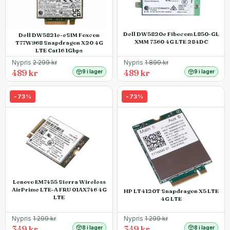
Dell DW5820e Fibocom L850-GL
Dell DW5821e-eSIM Foxcon
XMM 7360 4G LTE 284DC
T77W968 Snapdragon X20 4G
LTE Cat16 1Gbps
Nypris
2 299
kr
Nypris
1 899
kr
489 kr
489 kr
9 i lager
9 i lager
-
73
%
-
73
%
Lenovo EM7455 Sierra Wireless
AirPrime LTE-A FRU 01AX746 4G
HP LT4120T Snapdragon X5 LTE
LTE
4G LTE
Nypris
1 299
kr
Nypris
1 299
kr
349 kr
349 kr
8 i lager
8 i lager