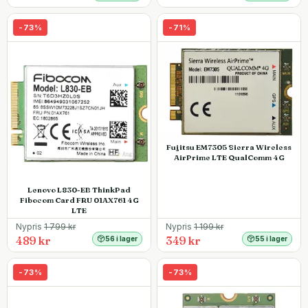
-
73
%
-
71
%
Fujitsu EM7305 Sierra Wireless
AirPrime LTE QualComm 4G
Lenovo L830-EB ThinkPad
Fibocom Card FRU 01AX761 4G
LTE
Nypris
1 799
kr
Nypris
1 199
kr
489 kr
349 kr
56 i lager
55 i lager
-
73
%
-
73
%