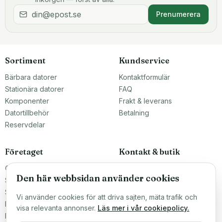
Prenumerera
Sortiment
Kundservice
Bärbara datorer
Kontaktformulär
Stationära datorer
FAQ
Komponenter
Frakt & leverans
Datortillbehör
Betalning
Reservdelar
Företaget
Kontakt & butik
Om oss
Teknikfronten Sverige AB
Den här webbsidan använder cookies
Malmö, Sverige
Större inköp?
info@teknikfronten.se
Sälj till oss
Vi använder cookies för att driva sajten, mäta trafik och
Köpvillkor
ÖPPETTIDER
visa relevanta annonser.
Läs mer i vår cookiepolicy.
Mån–Fre 10–16
Integritetspolicy