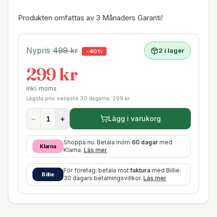
Produkten omfattas av 3 Månaders Garanti!
Nypris
499
kr
2 i lager
-
40
%
299 kr
inkl. moms
Lägsta pris senaste 30 dagarna:
299
kr
−
+
Lägg i varukorg
Shoppa nu. Betala inom
60 dagar
med
Klarna
Klarna.
Läs mer
För företag: betala mot
faktura
med Billie.
Billie
30 dagars betalningsvillkor.
Läs mer