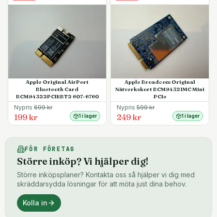
Apple Original AirPort
Apple Broadcom Original
Bluetooth Card
Nätverkskort BCM94321MC Mini
BCM94322PCIEBT2 607-6760
PCIe
Nypris
699
kr
Nypris
599
kr
199 kr
249 kr
1 i lager
1 i lager
FÖR FÖRETAG
Större inköp? Vi hjälper dig!
Större inköpsplaner? Kontakta oss så hjälper vi dig med
skräddarsydda lösningar för att möta just dina behov.
Kolla in