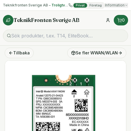
Teknikfronten Sverige AB –
Troligtvis billigast på begagnad IT!
Information
Privat
Företag
TeknikFronten Sverige AB
0
Tillbaka
Se fler
WWAN/WLAN