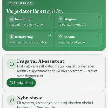
VÅR METOD
nytt liv
Varje dator får ett
.
0
1
0
2
Insamling
Diagnos
Inköp från företag i Norden.
40 punkters kontroll.
0
3
0
4
Renovering
Garanti
Komponenter byts vid behov.
Levereras med garanti.
Fråga vår AI-assistent
Hjälp att välja rätt dator, frågor om din order eller
tekniska specifikationer på vårt sortiment — direkt
svar dygnet runt.
Starta chatt
Nyhetsbrev
Få nyheter, kampanjer och erbjudanden direkt i
inkorgen — först av alla.