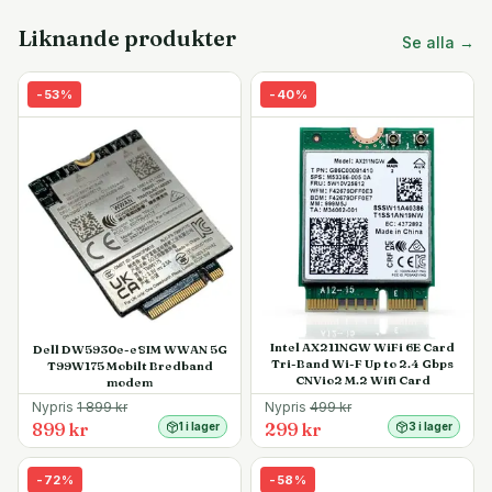
Liknande produkter
Se alla →
-
53
%
-
40
%
Intel AX211NGW WiFi 6E Card
Dell DW5930e-eSIM WWAN 5G
Tri-Band Wi-F Up to 2.4 Gbps
T99W175 Mobilt Bredband
CNVio2 M.2 Wifi Card
modem
Nypris
1 899
kr
Nypris
499
kr
899 kr
299 kr
1 i lager
3 i lager
-
72
%
-
58
%