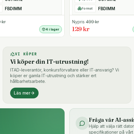
FBDIMM
FBDIMM
Format
9
kr
Nypris
499
kr
129 kr
4 i lager
VI KÖPER
Vi köper din IT-utrustning!
ITAD-leverantör, konkursförvaltare eller IT-ansvarig? Vi
köper er gamla IT-utrustning och stärker ert
hållbarhetsarbete.
Läs mer
Fråga vår AI-assi
Hjälp att välja rätt dat
specifikationer på vårt