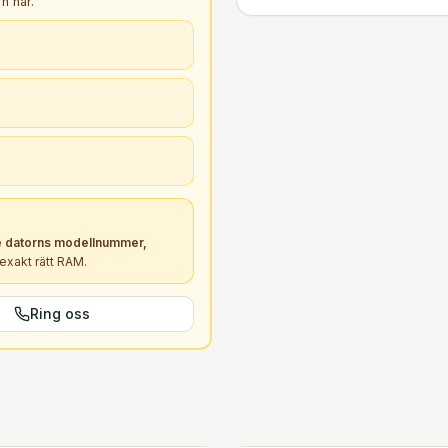
n har.
 datorns modellnummer,
xakt rätt
RAM
.
Ring oss