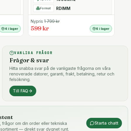
RDIMM
Format
Nypris
1 799
kr
599 kr
4 i lager
6 i lager
VANLIGA FRÅGOR
Frågor & svar
Hitta snabba svar på de vanligaste frågorna om våra
renoverade datorer, garanti, frakt, betalning, retur och
felsökning.
Till FAQ
stent
Starta chatt
or, frågor om din order eller tekniska
 sortiment — direkt svar dygnet runt.