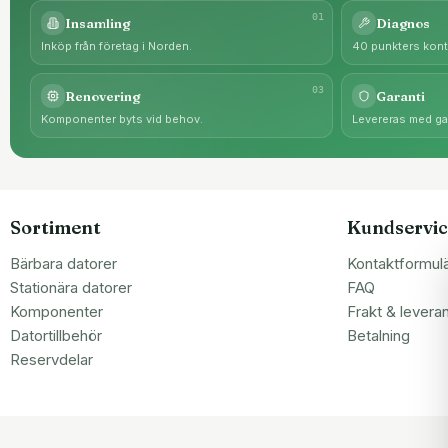
0
1
Insamling
Diagnos
Inköp från företag i Norden.
40 punkters kontr
0
3
Renovering
Garanti
Komponenter byts vid behov.
Levereras med gar
Sortiment
Kundservic
Bärbara datorer
Kontaktformul
Stationära datorer
FAQ
Komponenter
Frakt & levera
Datortillbehör
Betalning
Reservdelar