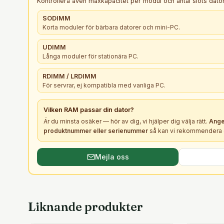
Kontrollera även maxkapacitet per modul och antal slots dator
SODIMM
Korta moduler för bärbara datorer och mini-PC.
UDIMM
Långa moduler för stationära PC.
RDIMM / LRDIMM
För servrar, ej kompatibla med vanliga PC.
Vilken
RAM
passar din dator?
Är du minsta osäker — hör av dig, vi hjälper dig välja rätt.
Ange
produktnummer eller serienummer
så kan vi rekommendera e
Mejla oss
Liknande produkter