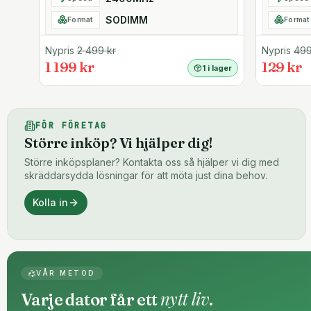
SODIMM
Format
Format
Nypris
2 499
kr
Nypris
49
1 199 kr
129 kr
1 i lager
FÖR FÖRETAG
Större inköp? Vi hjälper dig!
Större inköpsplaner? Kontakta oss så hjälper vi dig med
skräddarsydda lösningar för att möta just dina behov.
Kolla in
VÅR METOD
nytt liv
Varje dator får ett
.