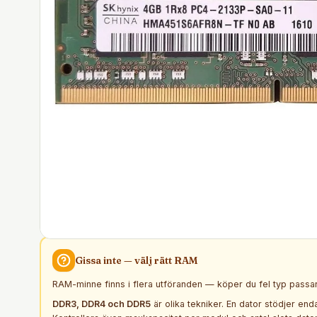
Gissa inte — välj rätt
RAM
RAM-minne finns i flera utföranden — köper du fel typ passar 
DDR3, DDR4 och DDR5
är olika tekniker. En dator stödjer end