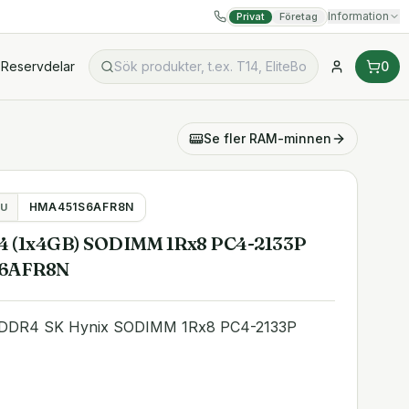
Information
Privat
Företag
Reservdelar
0
Se fler
RAM-minnen
HMA451S6AFR8N
U
4 (1x4GB) SODIMM 1Rx8 PC4-2133P
S6AFR8N
 DDR4 SK Hynix SODIMM 1Rx8 PC4-2133P