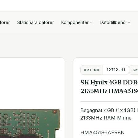
torer
Stationära datorer
Komponenter
Datortillbehör
12712-H1
ART.NR
SK
SK Hynix 4GB DDR
2133MHz HMA451
Begagnat 4GB (1x4GB)
2133MHz RAM Minne
HMA451S6AFR8N