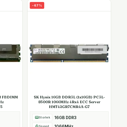
-
67
%
x8 FBDIMM
SK Hynix 16GB DDR3L (1x16GB) PC3L-
Hz
8500R 1066MHz 4Rx4 ECC Server
5
HMT42GR7CMR4A-G7
16GB DDR3
Storlek
1066MHz
Speed