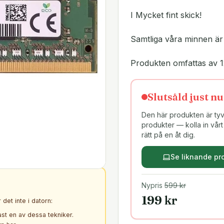
I Mycket fint skick!
Samtliga våra minnen ä
Produkten omfattas av 1
Slutsåld just nu
Den här produkten är tyvä
produkter — kolla in vårt 
rätt på en åt dig.
Se liknande pr
Nypris
599
kr
199
kr
det inte i datorn:
ast en av dessa tekniker.