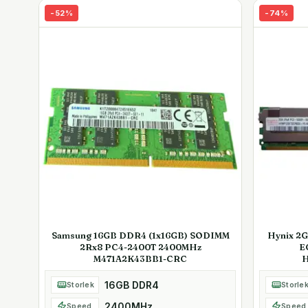
-
52
%
-
74
%
Samsung 16GB DDR4 (1x16GB) SODIMM
Hynix 2
2Rx8 PC4-2400T 2400MHz
E
M471A2K43BB1-CRC
H
16GB DDR4
Storlek
Storle
2400MHz
Speed
Speed