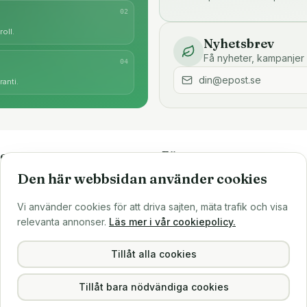
0
2
oll.
Nyhetsbrev
Få nyheter, kampanjer 
0
4
anti.
e
Företaget
Den här webbsidan använder cookies
är
Om oss
Större inköp?
Vi använder cookies för att driva sajten, mäta trafik och visa
ns
Sälj till oss
relevanta annonser.
Läs mer i vår cookiepolicy.
Köpvillkor
Integritetspolicy
Tillåt alla cookies
Tillåt bara nödvändiga cookies