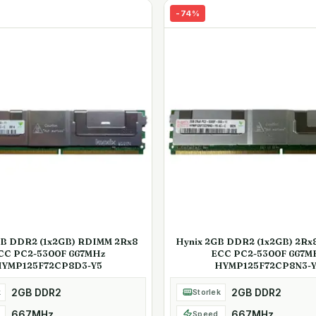
-
74
%
GB DDR2 (1x2GB) RDIMM 2Rx8
Hynix 2GB DDR2 (1x2GB) 2R
CC PC2-5300F 667MHz
ECC PC2-5300F 667M
YMP125F72CP8D3-Y5
HYMP125F72CP8N3-Y
2GB DDR2
2GB DDR2
k
Storlek
667MHz
667MHz
Speed