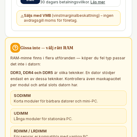
30 dagars betalningsvillkor.
Läs mer
Säljs med VMB
(vinstmarginalbeskattning) – ingen
⚠️
avdragsgill moms för företag.
Gissa inte — välj rätt
RAM
RAM-minne finns i flera utföranden — köper du fel typ passar
det inte i datorn:
DDR3, DDR4 och DDR5
är olika tekniker. En dator stödjer
endast en av dessa tekniker. Kontrollera även maxkapacitet
per modul och antal slots datorn har.
SODIMM
Korta moduler för bärbara datorer och mini-PC.
UDIMM
Långa moduler för stationära PC.
RDIMM / LRDIMM
För servrar, ej kompatibla med vanliga PC.