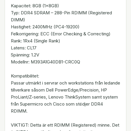
Kapacitet: 8GB (1x8GB)
Typ: DDR4 SDRAM – 288-Pin RDIMM (Registered
DIMM)
Hastighet: 2400MHz (PC4-19200)
Felkorrigering: ECC (Error Checking & Correcting)
Rank: 1Rx4 (Single Rank)
Latens: CL17
Spänning: 1.2V
Modellnr: M393A1G40DB1-CRC0Q
Kompatibilitet:
Passar utmärkt i servrar och workstations från ledande
tillverkare såsom Dell PowerEdge/Precision, HP
ProLiant/Z-series, Lenovo ThinkSystem samt system
från Supermicro och Cisco som stödjer DDR4
RDIMM.
VIKTIGT: Detta är ett RDIMM (Registered) minne. Det