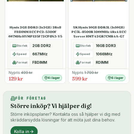
Hynix 2GB DDR2 (1x2GB) 2Rx8
SK Hynix 16GB DDR3L (1x16GB)
FBDIMM ECC PC2-5300F
PC3L-8500R 1066MHz 4Rx4 ECC
667MHz HYMP125F72CP8N3-Y5
Server HMT42GR7CMR4A-G7
2GB DDR2
16GB DDR3
Storlek
Storlek
667MHz
1066MHz
Speed
Speed
FBDIMM
RDIMM
Format
Format
Nypris
499
kr
Nypris
1 799
kr
129 kr
599 kr
4 i lager
6 i lager
FÖR FÖRETAG
Större inköp? Vi hjälper dig!
Större inköpsplaner? Kontakta oss så hjälper vi dig med
skräddarsydda lösningar för att möta just dina behov.
Kolla in