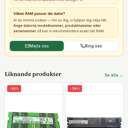
Vilken
RAM
passar din dator?
Är du minsta osäker — hör av dig, vi hjälper dig välja rätt.
Ange datorns modellnummer, produktnummer eller
serienummer
så kan vi rekommendera exakt rätt
RAM
.
Mejla oss
Ring oss
Liknande produkter
Se alla →
-
52
%
-
74
%