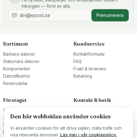
inkorgen — först av alla.
Prenumerera
Sortiment
Kundservice
Bärbara datorer
Kontaktformulär
Stationära datorer
FAQ
Komponenter
Frakt & leverans
Datortillbehör
Betalning
Reservdelar
Företaget
Kontakt & butik
Om oss
Teknikfronten Sverige AB
Den här webbsidan använder cookies
Malmö, Sverige
Större inköp?
info@teknikfronten.se
Sälj till oss
Vi använder cookies för att driva sajten, mäta trafik och
Köpvillkor
ÖPPETTIDER
visa relevanta annonser.
Läs mer i vår cookiepolicy.