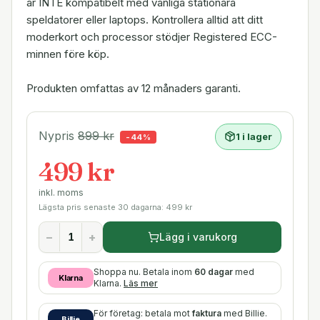
är INTE kompatibelt med vanliga stationära
speldatorer eller laptops. Kontrollera alltid att ditt
moderkort och processor stödjer Registered ECC-
minnen före köp.
Produkten omfattas av 12 månaders garanti.
Nypris
899
kr
1 i lager
-
44
%
499 kr
inkl. moms
Lägsta pris senaste 30 dagarna:
499
kr
−
+
Lägg i varukorg
Shoppa nu. Betala inom
60 dagar
med
Klarna
Klarna.
Läs mer
För företag: betala mot
faktura
med Billie.
Billie