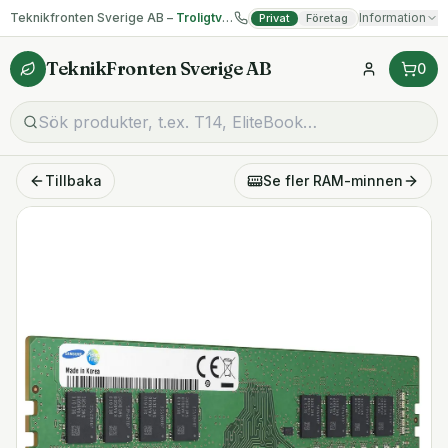
Teknikfronten Sverige AB –
Troligtvis billigast på begagnad IT!
Information
Privat
Företag
TeknikFronten Sverige AB
0
Tillbaka
Se fler
RAM-minnen