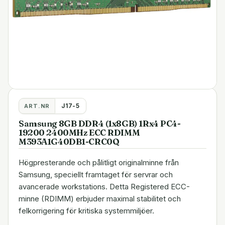
J17-5
ART.NR
Samsung 8GB DDR4 (1x8GB) 1Rx4 PC4-
19200 2400MHz ECC RDIMM
M393A1G40DB1-CRC0Q
Högpresterande och pålitligt originalminne från
Samsung, speciellt framtaget för servrar och
avancerade workstations. Detta Registered ECC-
minne (RDIMM) erbjuder maximal stabilitet och
felkorrigering för kritiska systemmiljöer.