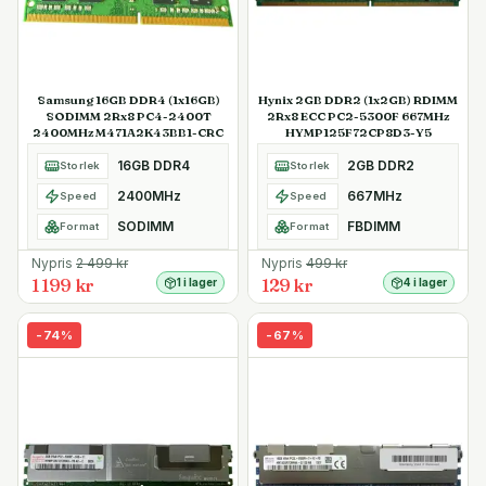
Samsung 16GB DDR4 (1x16GB)
Hynix 2GB DDR2 (1x2GB) RDIMM
SODIMM 2Rx8 PC4-2400T
2Rx8 ECC PC2-5300F 667MHz
2400MHz M471A2K43BB1-CRC
HYMP125F72CP8D3-Y5
16GB DDR4
2GB DDR2
Storlek
Storlek
2400MHz
667MHz
Speed
Speed
SODIMM
FBDIMM
Format
Format
Nypris
2 499
kr
Nypris
499
kr
1 199 kr
129 kr
1 i lager
4 i lager
-
74
%
-
67
%