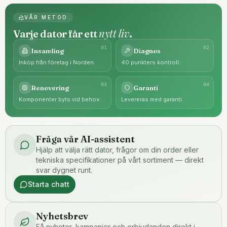
VÅR METOD
nytt liv
Varje dator får ett
.
0
1
0
2
Insamling
Diagnos
Inköp från företag i Norden.
40 punkters kontroll.
0
3
0
4
Renovering
Garanti
Komponenter byts vid behov.
Levereras med garanti.
Fråga vår AI-assistent
Hjälp att välja rätt dator, frågor om din order eller
tekniska specifikationer på vårt sortiment — direkt
svar dygnet runt.
Starta chatt
Nyhetsbrev
Få nyheter, kampanjer och erbjudanden direkt i